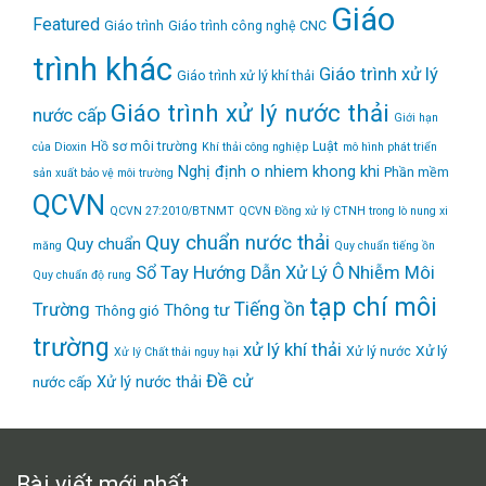
Giáo
Featured
Giáo trình
Giáo trình công nghệ CNC
trình khác
Giáo trình xử lý
Giáo trình xử lý khí thải
Giáo trình xử lý nước thải
nước cấp
Giới hạn
Hồ sơ môi trường
Luật
của Dioxin
Khí thải công nghiệp
mô hình phát triển
Nghị định
o nhiem khong khi
Phần mềm
sản xuất bảo vệ môi trường
QCVN
QCVN 27:2010/BTNMT
QCVN Đồng xử lý CTNH trong lò nung xi
Quy chuẩn nước thải
Quy chuẩn
măng
Quy chuẩn tiếng ồn
Sổ Tay Hướng Dẫn Xử Lý Ô Nhiễm Môi
Quy chuẩn độ rung
tạp chí môi
Tiếng ồn
Trường
Thông tư
Thông gió
trường
xử lý khí thải
Xử lý
Xử lý nước
Xử lý Chất thải nguy hại
Đề cử
Xử lý nước thải
nước cấp
Bài viết mới nhất