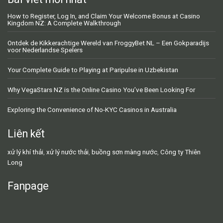
How to Register, Log In, and Claim Your Welcome Bonus at Casino
Kingdom NZ: A Complete Walkthrough
Ontdek de Kikkerachtige Wereld van FroggyBet NL – Een Gokparadijs
voor Nederlandse Spelers
Your Complete Guide to Playing at Paripulse in Uzbekistan
Why VegaStars NZ is the Online Casino You’ve Been Looking For
Exploring the Convenience of No-KYC Casinos in Australia
Liên kết
xử lý khí thải
,
xử lý nước thải
,
buồng sơn màng nước
,
Công ty Thiên
Long
Fanpage