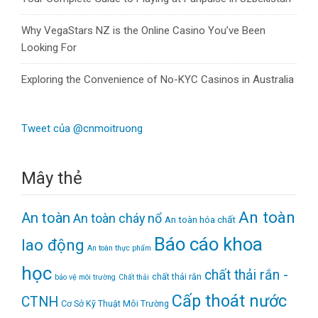
Why VegaStars NZ is the Online Casino You’ve Been
Looking For
Exploring the Convenience of No-KYC Casinos in Australia
Tweet của @cnmoitruong
Mây thẻ
An toàn
An toàn
An toàn cháy nổ
An toàn hóa chất
Báo cáo khoa
lao động
An toàn thực phẩm
học
chất thải rắn -
chất thải rắn
bảo vệ môi trường
Chất thải
Cấp thoát nước
CTNH
Cơ Sở Kỹ Thuật Môi Trường