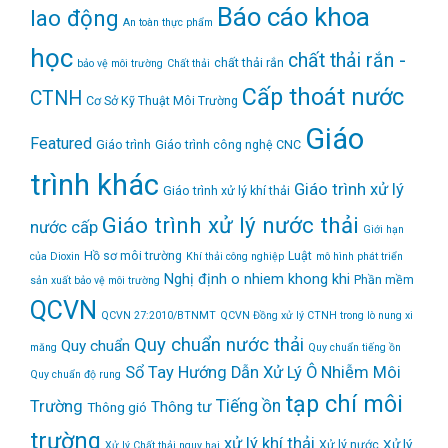
Báo cáo khoa
lao động
An toàn thực phẩm
học
chất thải rắn -
chất thải rắn
bảo vệ môi trường
Chất thải
Cấp thoát nước
CTNH
Cơ Sở Kỹ Thuật Môi Trường
Giáo
Featured
Giáo trình
Giáo trình công nghệ CNC
trình khác
Giáo trình xử lý
Giáo trình xử lý khí thải
Giáo trình xử lý nước thải
nước cấp
Giới hạn
Hồ sơ môi trường
Luật
của Dioxin
Khí thải công nghiệp
mô hình phát triển
Nghị định
o nhiem khong khi
Phần mềm
sản xuất bảo vệ môi trường
QCVN
QCVN 27:2010/BTNMT
QCVN Đồng xử lý CTNH trong lò nung xi
Quy chuẩn nước thải
Quy chuẩn
măng
Quy chuẩn tiếng ồn
Sổ Tay Hướng Dẫn Xử Lý Ô Nhiễm Môi
Quy chuẩn độ rung
tạp chí môi
Tiếng ồn
Trường
Thông tư
Thông gió
trường
xử lý khí thải
Xử lý
Xử lý nước
Xử lý Chất thải nguy hại