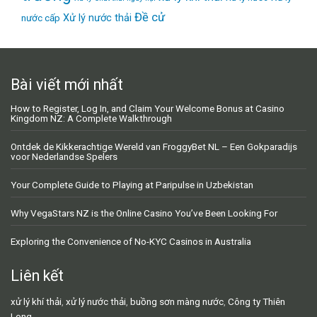
Đề cử
Xử lý nước thải
nước cấp
Bài viết mới nhất
How to Register, Log In, and Claim Your Welcome Bonus at Casino
Kingdom NZ: A Complete Walkthrough
Ontdek de Kikkerachtige Wereld van FroggyBet NL – Een Gokparadijs
voor Nederlandse Spelers
Your Complete Guide to Playing at Paripulse in Uzbekistan
Why VegaStars NZ is the Online Casino You’ve Been Looking For
Exploring the Convenience of No-KYC Casinos in Australia
Liên kết
xử lý khí thải
,
xử lý nước thải
,
buồng sơn màng nước
,
Công ty Thiên
Long