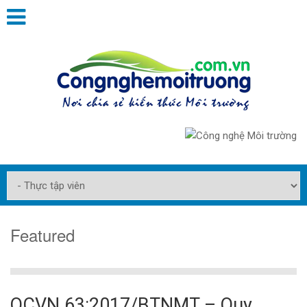
Featured
QCVN 63:2017/BTNMT – Quy