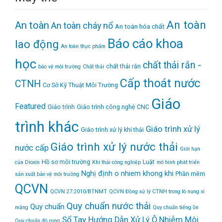
An toàn
An toàn
An toàn cháy nổ
An toàn hóa chất
Báo cáo khoa
lao động
An toàn thực phẩm
học
chất thải rắn -
chất thải rắn
bảo vệ môi trường
Chất thải
Cấp thoát nước
CTNH
Cơ Sở Kỹ Thuật Môi Trường
Giáo
Featured
Giáo trình
Giáo trình công nghệ CNC
trình khác
Giáo trình xử lý
Giáo trình xử lý khí thải
Giáo trình xử lý nước thải
nước cấp
Giới hạn
Hồ sơ môi trường
Luật
của Dioxin
Khí thải công nghiệp
mô hình phát triển
Nghị định
o nhiem khong khi
Phần mềm
sản xuất bảo vệ môi trường
QCVN
QCVN 27:2010/BTNMT
QCVN Đồng xử lý CTNH trong lò nung xi
Quy chuẩn nước thải
Quy chuẩn
măng
Quy chuẩn tiếng ồn
Sổ Tay Hướng Dẫn Xử Lý Ô Nhiễm Môi
Quy chuẩn độ rung