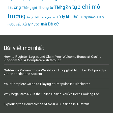
tạp chí môi
Tiếng ồn
Trường
Thông tư
Thông gió
trường
xử lý khí thải
Xử lý
Xử lý nước
Xử lý Chất thải nguy hại
Đề cử
Xử lý nước thải
nước cấp
Bài viết mới nhất
How to Register, Log In, and Claim Your Welcome Bonus at Casino
Kingdom NZ: A Complete Walkthrough
Ontdek de Kikkerachtige Wereld van FroggyBet NL – Een Gokparadijs
voor Nederlandse Spelers
Your Complete Guide to Playing at Paripulse in Uzbekistan
Why VegaStars NZ is the Online Casino You’ve Been Looking For
Exploring the Convenience of No-KYC Casinos in Australia