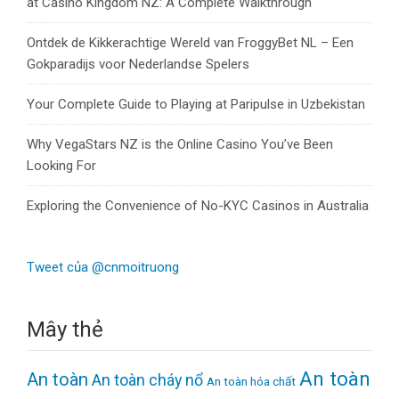
at Casino Kingdom NZ: A Complete Walkthrough
Ontdek de Kikkerachtige Wereld van FroggyBet NL – Een
Gokparadijs voor Nederlandse Spelers
Your Complete Guide to Playing at Paripulse in Uzbekistan
Why VegaStars NZ is the Online Casino You’ve Been
Looking For
Exploring the Convenience of No-KYC Casinos in Australia
Tweet của @cnmoitruong
Mây thẻ
An toàn
An toàn
An toàn cháy nổ
An toàn hóa chất