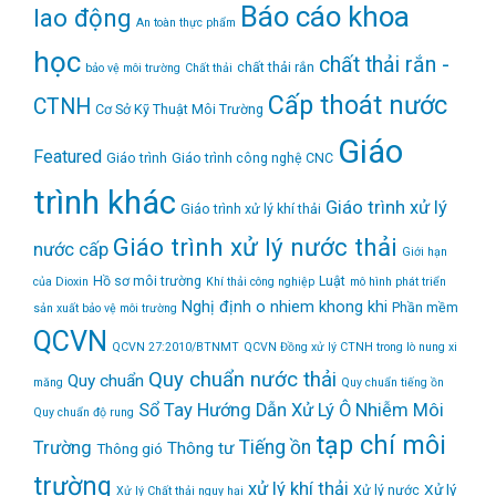
Báo cáo khoa
lao động
An toàn thực phẩm
học
chất thải rắn -
chất thải rắn
bảo vệ môi trường
Chất thải
Cấp thoát nước
CTNH
Cơ Sở Kỹ Thuật Môi Trường
Giáo
Featured
Giáo trình
Giáo trình công nghệ CNC
trình khác
Giáo trình xử lý
Giáo trình xử lý khí thải
Giáo trình xử lý nước thải
nước cấp
Giới hạn
Hồ sơ môi trường
Luật
của Dioxin
Khí thải công nghiệp
mô hình phát triển
Nghị định
o nhiem khong khi
Phần mềm
sản xuất bảo vệ môi trường
QCVN
QCVN 27:2010/BTNMT
QCVN Đồng xử lý CTNH trong lò nung xi
Quy chuẩn nước thải
Quy chuẩn
măng
Quy chuẩn tiếng ồn
Sổ Tay Hướng Dẫn Xử Lý Ô Nhiễm Môi
Quy chuẩn độ rung
tạp chí môi
Tiếng ồn
Trường
Thông tư
Thông gió
trường
xử lý khí thải
Xử lý
Xử lý nước
Xử lý Chất thải nguy hại