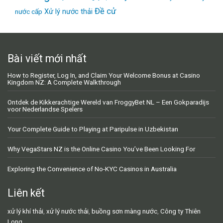
Đề cử
Xử lý nước thải
nước cấp
Bài viết mới nhất
How to Register, Log In, and Claim Your Welcome Bonus at Casino
Kingdom NZ: A Complete Walkthrough
Ontdek de Kikkerachtige Wereld van FroggyBet NL – Een Gokparadijs
voor Nederlandse Spelers
Your Complete Guide to Playing at Paripulse in Uzbekistan
Why VegaStars NZ is the Online Casino You’ve Been Looking For
Exploring the Convenience of No-KYC Casinos in Australia
Liên kết
xử lý khí thải
,
xử lý nước thải
,
buồng sơn màng nước
,
Công ty Thiên
Long