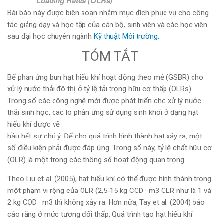
Loading Rates (OLRs)
Bài báo này được biên soạn nhằm mục đích phục vụ cho công
tác giảng dạy và học tập của cán bộ, sinh viên và các học viên
sau đại học chuyên ngành
Kỹ thuật Môi trường.
TÓM TẮT
Bể phản ứng bùn hạt hiếu khí hoạt động theo mẻ (GSBR) cho
xử lý nước thải đô thị ở tỷ lệ tải trọng hữu cơ thấp (OLRs)
Trong số các công nghệ mới được phát triển cho xử lý nước
thải sinh học, các lò phản ứng sử dụng sinh khối ở dạng hạt
hiếu khí được vẽ
hầu hết sự chú ý. Để cho quá trình hình thành hạt xảy ra, một
số điều kiện phải được đáp ứng. Trong số này, tỷ lệ chất hữu cơ
(OLR) là một trong các thông số hoạt động quan trọng.
Theo Liu et al. (2005), hạt hiếu khí có thể được hình thành trong
một phạm vi rộng của OLR (2,5-15 kg COD · m3 OLR như là 1 và
2 kg COD · m3 thì không xảy ra. Hơn nữa, Tay et al. (2004) báo
cáo rằng ở mức tương đối thấp, Quá trình tạo hạt hiếu khí