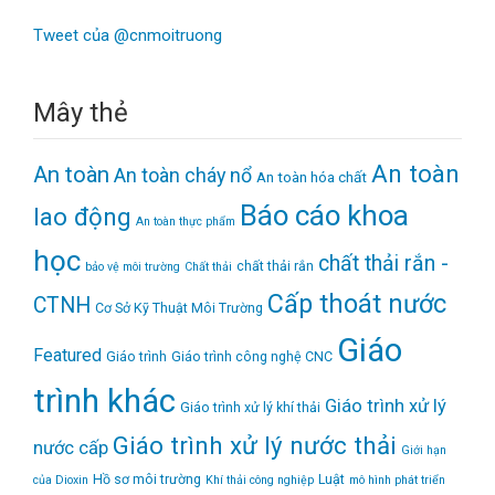
Tweet của @cnmoitruong
Mây thẻ
An toàn
An toàn
An toàn cháy nổ
An toàn hóa chất
Báo cáo khoa
lao động
An toàn thực phẩm
học
chất thải rắn -
chất thải rắn
bảo vệ môi trường
Chất thải
Cấp thoát nước
CTNH
Cơ Sở Kỹ Thuật Môi Trường
Giáo
Featured
Giáo trình
Giáo trình công nghệ CNC
trình khác
Giáo trình xử lý
Giáo trình xử lý khí thải
Giáo trình xử lý nước thải
nước cấp
Giới hạn
Hồ sơ môi trường
Luật
của Dioxin
Khí thải công nghiệp
mô hình phát triển