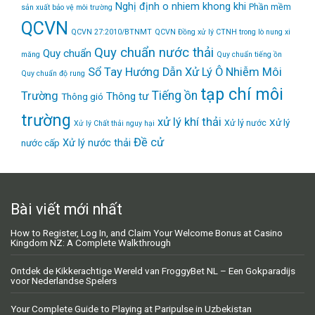
Nghị định
o nhiem khong khi
Phần mềm
sản xuất bảo vệ môi trường
QCVN
QCVN 27:2010/BTNMT
QCVN Đồng xử lý CTNH trong lò nung xi
Quy chuẩn nước thải
Quy chuẩn
măng
Quy chuẩn tiếng ồn
Sổ Tay Hướng Dẫn Xử Lý Ô Nhiễm Môi
Quy chuẩn độ rung
tạp chí môi
Tiếng ồn
Trường
Thông tư
Thông gió
trường
xử lý khí thải
Xử lý
Xử lý nước
Xử lý Chất thải nguy hại
Đề cử
Xử lý nước thải
nước cấp
Bài viết mới nhất
How to Register, Log In, and Claim Your Welcome Bonus at Casino
Kingdom NZ: A Complete Walkthrough
Ontdek de Kikkerachtige Wereld van FroggyBet NL – Een Gokparadijs
voor Nederlandse Spelers
Your Complete Guide to Playing at Paripulse in Uzbekistan