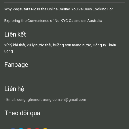
Why VegaStars NZ is the Online Casino You’ve Been Looking For
Exploring the Convenience of No-KYC Casinos in Australia
Liên kết
xử lý khí thải
,
xử lý nước thải
,
buồng sơn màng nước
,
Công ty Thiên
Long
Fanpage
Liên hệ
- Email: congnghemoitruong.com.vn@gmail.com
Theo dõi qua