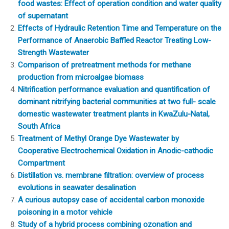
food wastes: Effect of operation condition and water quality
of supernatant
Effects of Hydraulic Retention Time and Temperature on the
Performance of Anaerobic Baffled Reactor Treating Low-
Strength Wastewater
Comparison of pretreatment methods for methane
production from microalgae biomass
Nitrification performance evaluation and quantification of
dominant nitrifying bacterial communities at two full- scale
domestic wastewater treatment plants in KwaZulu-Natal,
South Africa
Treatment of Methyl Orange Dye Wastewater by
Cooperative Electrochemical Oxidation in Anodic-cathodic
Compartment
Distillation vs. membrane filtration: overview of process
evolutions in seawater desalination
A curious autopsy case of accidental carbon monoxide
poisoning in a motor vehicle
Study of a hybrid process combining ozonation and