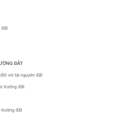
 đất
RƯỜNG ĐẤT
đối vói tài nguyên đất
ôi trường đất
 trường đất