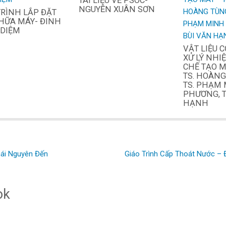
TÀI LIỆU VỀ PSOC-
NGUYỄN XUÂN SƠN
TRÌNH LẮP ĐẶT
HỮA MÁY- ĐINH
 DIỆM
VẬT LIỆU 
XỬ LÝ NHI
CHẾ TẠO M
TS. HOÀNG
TS. PHẠM
PHƯƠNG, T
HẠNH
ái Nguyên Đến
Giáo Trình Cấp Thoát Nước – 
ok