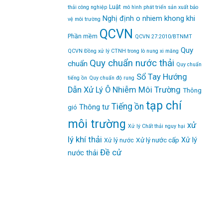
Luật
thải công nghiệp
mô hình phát triển sản xuất bảo
Nghị định
o nhiem khong khi
vệ môi trường
QCVN
Phần mềm
QCVN 27:2010/BTNMT
Quy
QCVN Đồng xử lý CTNH trong lò nung xi măng
Quy chuẩn nước thải
chuẩn
Quy chuẩn
Sổ Tay Hướng
tiếng ồn
Quy chuẩn độ rung
Dẫn Xử Lý Ô Nhiễm Môi Trường
Thông
tạp chí
Tiếng ồn
Thông tư
gió
môi trường
xử
Xử lý Chất thải nguy hại
lý khí thải
Xử lý
Xử lý nước cấp
Xử lý nước
Đề cử
nước thải