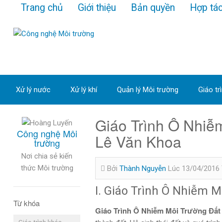
Trang chủ
Giới thiệu
Bản quyền
Hợp tá
Xử lý nước
Xử lý khí
Quản lý Môi trường
Giáo tr
Giáo Trình Ô Nhiễ
Công nghệ Môi
Lê Văn Khoa
trường
Nơi chia sẻ kiến
thức Môi trường
Bởi
Thành Nguyễn
Lúc 13/04/2016
I. Giáo Trình Ô Nhiễm 
Từ khóa
Giáo Trình Ô Nhiễm Môi Trường Đất