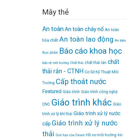
Mây thẻ
An toàn
An toàn cháy nổ
An toàn
An toàn lao động
hóa chất
An toàn
Báo cáo khoa học
thực phẩm
chất
chất thải rắn
bảo vệ môi trường
Chất thải
thải rắn - CTNH
Cơ Sở Kỹ Thuật Môi
Cấp thoát nước
Trường
Featured
Giáo trình
Giáo trình công nghệ
Giáo trình khác
CNC
Giáo
Giáo trình xử lý nước
trình xử lý khí thải
Giáo trình xử lý nước
cấp
thải
Hồ sơ môi trường
Giới hạn của Dioxin
Khí