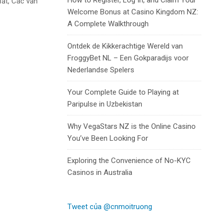
How to Register, Log In, and Claim Your
đất, Các vấn
Welcome Bonus at Casino Kingdom NZ:
A Complete Walkthrough
Ontdek de Kikkerachtige Wereld van
FroggyBet NL – Een Gokparadijs voor
Nederlandse Spelers
Your Complete Guide to Playing at
Paripulse in Uzbekistan
Why VegaStars NZ is the Online Casino
You’ve Been Looking For
Exploring the Convenience of No-KYC
Casinos in Australia
Tweet của @cnmoitruong