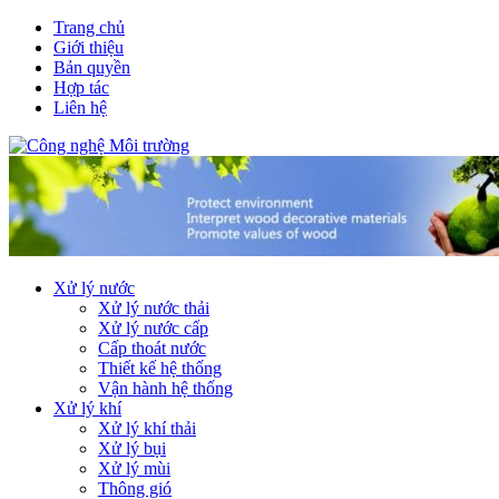
Trang chủ
Giới thiệu
Bản quyền
Hợp tác
Liên hệ
Xử lý nước
Xử lý nước thải
Xử lý nước cấp
Cấp thoát nước
Thiết kế hệ thống
Vận hành hệ thống
Xử lý khí
Xử lý khí thải
Xử lý bụi
Xử lý mùi
Thông gió