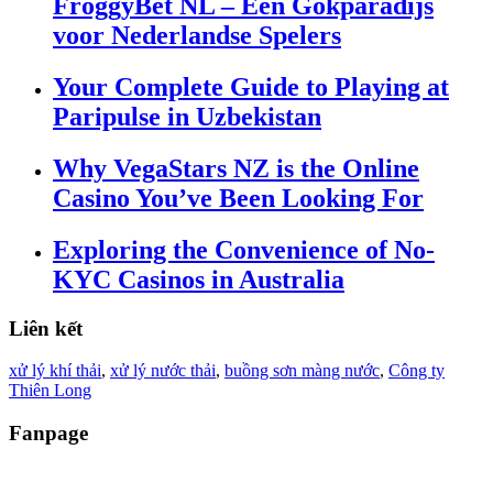
FroggyBet NL – Een Gokparadijs
voor Nederlandse Spelers
Your Complete Guide to Playing at
Paripulse in Uzbekistan
Why VegaStars NZ is the Online
Casino You’ve Been Looking For
Exploring the Convenience of No-
KYC Casinos in Australia
Liên kết
xử lý khí thải
,
xử lý nước thải
,
buồng sơn màng nước
,
Công ty
Thiên Long
Fanpage