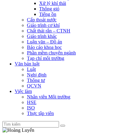
Xử lý khí thải
Thông gió
Tiếng ồn
Cấp thoát nước
Giáo trình cơ khí
Chất thải rắn – CTNH
Giáo trình khác
Luận văn – Đồ án
Báo cáo khoa học
Phần mềm chuyên ngành
Tạp chí môi trường
Văn bản luật
Luật
Nghị định
Thông tư
QCVN
Việc làm
Nhân viên Môi trường
HSE
ISO
Thực tập viên