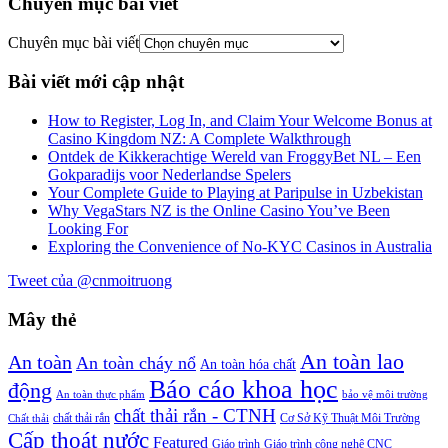
Chuyên mục bài viết
Chuyên mục bài viết
Bài viết mới cập nhật
How to Register, Log In, and Claim Your Welcome Bonus at
Casino Kingdom NZ: A Complete Walkthrough
Ontdek de Kikkerachtige Wereld van FroggyBet NL – Een
Gokparadijs voor Nederlandse Spelers
Your Complete Guide to Playing at Paripulse in Uzbekistan
Why VegaStars NZ is the Online Casino You’ve Been
Looking For
Exploring the Convenience of No-KYC Casinos in Australia
Tweet của @cnmoitruong
Mây thẻ
An toàn lao
An toàn
An toàn cháy nổ
An toàn hóa chất
Báo cáo khoa học
động
An toàn thực phẩm
bảo vệ môi trường
chất thải rắn - CTNH
chất thải rắn
Cơ Sở Kỹ Thuật Môi Trường
Chất thải
Cấp thoát nước
Featured
Giáo trình
Giáo trình công nghệ CNC