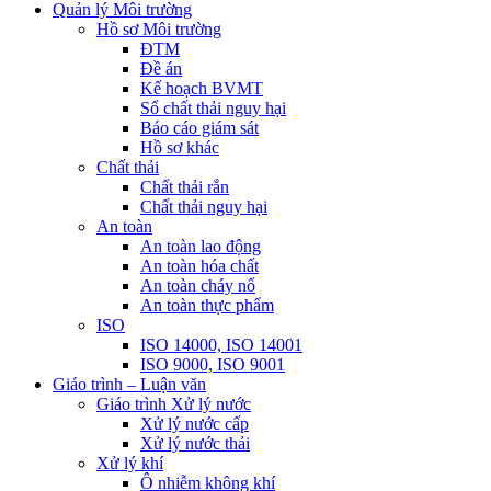
Quản lý Môi trường
Hồ sơ Môi trường
ĐTM
Đề án
Kế hoạch BVMT
Sổ chất thải nguy hại
Báo cáo giám sát
Hồ sơ khác
Chất thải
Chất thải rắn
Chất thải nguy hại
An toàn
An toàn lao động
An toàn hóa chất
An toàn cháy nổ
An toàn thực phẩm
ISO
ISO 14000, ISO 14001
ISO 9000, ISO 9001
Giáo trình – Luận văn
Giáo trình Xử lý nước
Xử lý nước cấp
Xử lý nước thải
Xử lý khí
Ô nhiễm không khí