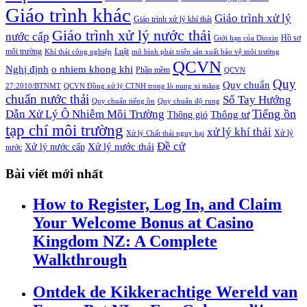
Giáo trình khác
Giáo trình xử lý
Giáo trình xử lý khí thải
Giáo trình xử lý nước thải
nước cấp
Hồ sơ
Giới hạn của Dioxin
môi trường
Luật
Khí thải công nghiệp
mô hình phát triển sản xuất bảo vệ môi trường
QCVN
Nghị định
o nhiem khong khi
Phần mềm
QCVN
Quy
Quy chuẩn
27:2010/BTNMT
QCVN Đồng xử lý CTNH trong lò nung xi măng
chuẩn nước thải
Sổ Tay Hướng
Quy chuẩn tiếng ồn
Quy chuẩn độ rung
Tiếng ồn
Dẫn Xử Lý Ô Nhiễm Môi Trường
Thông tư
Thông gió
tạp chí môi trường
xử lý khí thải
Xử lý
Xử lý Chất thải nguy hại
Đề cử
Xử lý nước thải
Xử lý nước cấp
nước
Bài viết mới nhất
How to Register, Log In, and Claim
Your Welcome Bonus at Casino
Kingdom NZ: A Complete
Walkthrough
Ontdek de Kikkerachtige Wereld van