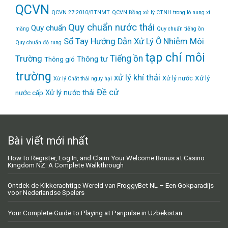
QCVN
QCVN 27:2010/BTNMT
QCVN Đồng xử lý CTNH trong lò nung xi
Quy chuẩn nước thải
Quy chuẩn
măng
Quy chuẩn tiếng ồn
Sổ Tay Hướng Dẫn Xử Lý Ô Nhiễm Môi
Quy chuẩn độ rung
tạp chí môi
Tiếng ồn
Trường
Thông tư
Thông gió
trường
xử lý khí thải
Xử lý
Xử lý nước
Xử lý Chất thải nguy hại
Đề cử
Xử lý nước thải
nước cấp
Bài viết mới nhất
How to Register, Log In, and Claim Your Welcome Bonus at Casino
Kingdom NZ: A Complete Walkthrough
Ontdek de Kikkerachtige Wereld van FroggyBet NL – Een Gokparadijs
voor Nederlandse Spelers
Your Complete Guide to Playing at Paripulse in Uzbekistan