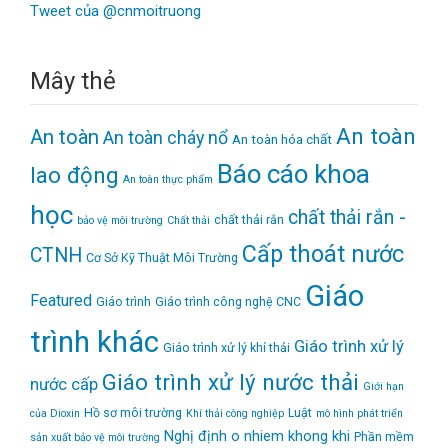
Tweet của @cnmoitruong
Mây thẻ
An toàn
An toàn
An toàn cháy nổ
An toàn hóa chất
Báo cáo khoa
lao động
An toàn thực phẩm
học
chất thải rắn -
chất thải rắn
bảo vệ môi trường
Chất thải
Cấp thoát nước
CTNH
Cơ Sở Kỹ Thuật Môi Trường
Giáo
Featured
Giáo trình
Giáo trình công nghệ CNC
trình khác
Giáo trình xử lý
Giáo trình xử lý khí thải
Giáo trình xử lý nước thải
nước cấp
Giới hạn
Hồ sơ môi trường
Luật
của Dioxin
Khí thải công nghiệp
mô hình phát triển
Nghị định
o nhiem khong khi
Phần mềm
sản xuất bảo vệ môi trường