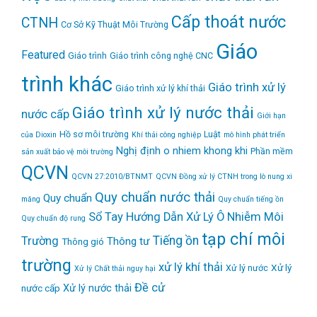
Cấp thoát nước
CTNH
Cơ Sở Kỹ Thuật Môi Trường
Giáo
Featured
Giáo trình
Giáo trình công nghệ CNC
trình khác
Giáo trình xử lý
Giáo trình xử lý khí thải
Giáo trình xử lý nước thải
nước cấp
Giới hạn
Hồ sơ môi trường
Luật
của Dioxin
Khí thải công nghiệp
mô hình phát triển
Nghị định
o nhiem khong khi
Phần mềm
sản xuất bảo vệ môi trường
QCVN
QCVN 27:2010/BTNMT
QCVN Đồng xử lý CTNH trong lò nung xi
Quy chuẩn nước thải
Quy chuẩn
măng
Quy chuẩn tiếng ồn
Sổ Tay Hướng Dẫn Xử Lý Ô Nhiễm Môi
Quy chuẩn độ rung
tạp chí môi
Tiếng ồn
Trường
Thông tư
Thông gió
trường
xử lý khí thải
Xử lý
Xử lý nước
Xử lý Chất thải nguy hại
Đề cử
Xử lý nước thải
nước cấp