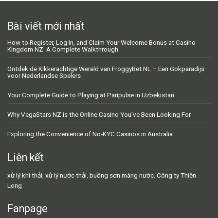
Bài viết mới nhất
How to Register, Log In, and Claim Your Welcome Bonus at Casino
Kingdom NZ: A Complete Walkthrough
Ontdek de Kikkerachtige Wereld van FroggyBet NL – Een Gokparadijs
voor Nederlandse Spelers
Your Complete Guide to Playing at Paripulse in Uzbekistan
Why VegaStars NZ is the Online Casino You’ve Been Looking For
Exploring the Convenience of No-KYC Casinos in Australia
Liên kết
xử lý khí thải
,
xử lý nước thải
,
buồng sơn màng nước
,
Công ty Thiên
Long
Fanpage