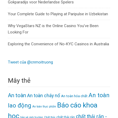
Gokparadijs voor Nederlandse Spelers
Your Complete Guide to Playing at Paripulse in Uzbekistan
Why VegaStars NZ is the Online Casino You’ve Been
Looking For
Exploring the Convenience of No-KYC Casinos in Australia
Tweet của @cnmoitruong
Mây thẻ
An toàn
An toàn
An toàn cháy nổ
An toàn hóa chất
Báo cáo khoa
lao động
An toàn thực phẩm
học
chất thải rắn -
chất thải rắn
bảo vệ môi trường
Chất thải