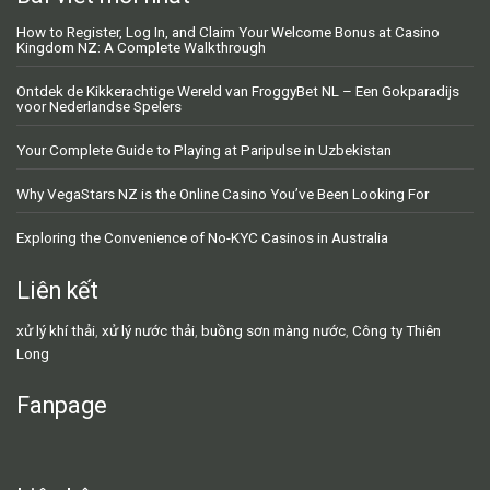
How to Register, Log In, and Claim Your Welcome Bonus at Casino
Kingdom NZ: A Complete Walkthrough
Ontdek de Kikkerachtige Wereld van FroggyBet NL – Een Gokparadijs
voor Nederlandse Spelers
Your Complete Guide to Playing at Paripulse in Uzbekistan
Why VegaStars NZ is the Online Casino You’ve Been Looking For
Exploring the Convenience of No-KYC Casinos in Australia
Liên kết
xử lý khí thải
,
xử lý nước thải
,
buồng sơn màng nước
,
Công ty Thiên
Long
Fanpage