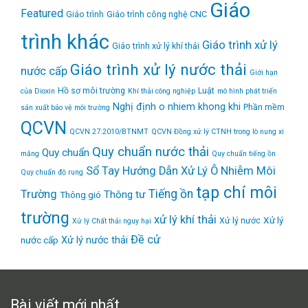
Giáo
Featured
Giáo trình
Giáo trình công nghệ CNC
trình khác
Giáo trình xử lý
Giáo trình xử lý khí thải
Giáo trình xử lý nước thải
nước cấp
Giới hạn
Hồ sơ môi trường
Luật
của Dioxin
Khí thải công nghiệp
mô hình phát triển
Nghị định
o nhiem khong khi
Phần mềm
sản xuất bảo vệ môi trường
QCVN
QCVN 27:2010/BTNMT
QCVN Đồng xử lý CTNH trong lò nung xi
Quy chuẩn nước thải
Quy chuẩn
măng
Quy chuẩn tiếng ồn
Sổ Tay Hướng Dẫn Xử Lý Ô Nhiễm Môi
Quy chuẩn độ rung
tạp chí môi
Tiếng ồn
Trường
Thông tư
Thông gió
trường
xử lý khí thải
Xử lý
Xử lý nước
Xử lý Chất thải nguy hại
Đề cử
Xử lý nước thải
nước cấp
Bài viết mới nhất