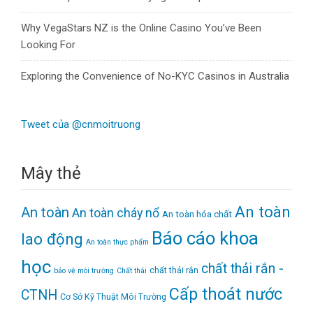
Why VegaStars NZ is the Online Casino You’ve Been
Looking For
Exploring the Convenience of No-KYC Casinos in Australia
Tweet của @cnmoitruong
Mây thẻ
An toàn
An toàn
An toàn cháy nổ
An toàn hóa chất
Báo cáo khoa
lao động
An toàn thực phẩm
học
chất thải rắn -
chất thải rắn
bảo vệ môi trường
Chất thải
Cấp thoát nước
CTNH
Cơ Sở Kỹ Thuật Môi Trường