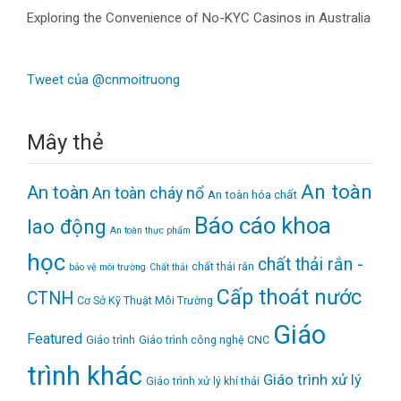
Exploring the Convenience of No-KYC Casinos in Australia
Tweet của @cnmoitruong
Mây thẻ
An toàn
An toàn
An toàn cháy nổ
An toàn hóa chất
Báo cáo khoa
lao động
An toàn thực phẩm
học
chất thải rắn -
chất thải rắn
bảo vệ môi trường
Chất thải
Cấp thoát nước
CTNH
Cơ Sở Kỹ Thuật Môi Trường
Giáo
Featured
Giáo trình
Giáo trình công nghệ CNC
trình khác
Giáo trình xử lý
Giáo trình xử lý khí thải