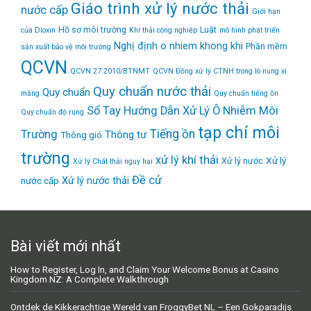
Giáo trình xử lý nước thải
nước cấp
Giới hạn
Hồ sơ môi trường
Luật
của Dioxin
Khí thải công nghiệp
mô hình phát triển
Nghị định
o nhiem khong khi
Phần mềm
sản xuất bảo vệ môi trường
QCVN
QCVN 27:2010/BTNMT
QCVN Đồng xử lý CTNH trong lò nung xi
Quy chuẩn nước thải
Quy chuẩn
măng
Quy chuẩn tiếng ồn
Sổ Tay Hướng Dẫn Xử Lý Ô Nhiễm Môi
Quy chuẩn độ rung
tạp chí môi
Tiếng ồn
Trường
Thông tư
Thông gió
trường
xử lý khí thải
Xử lý
Xử lý nước
Xử lý Chất thải nguy hại
Đề cử
Xử lý nước thải
nước cấp
Bài viết mới nhất
How to Register, Log In, and Claim Your Welcome Bonus at Casino
Kingdom NZ: A Complete Walkthrough
Ontdek de Kikkerachtige Wereld van FroggyBet NL – Een Gokparadijs