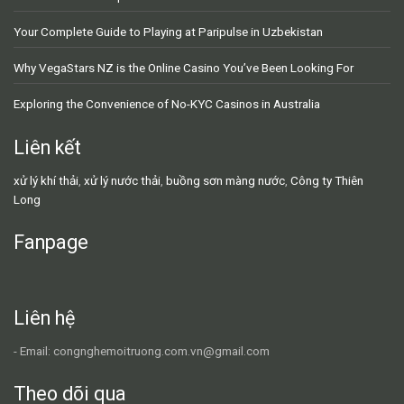
Your Complete Guide to Playing at Paripulse in Uzbekistan
Why VegaStars NZ is the Online Casino You’ve Been Looking For
Exploring the Convenience of No-KYC Casinos in Australia
Liên kết
xử lý khí thải
,
xử lý nước thải
,
buồng sơn màng nước
,
Công ty Thiên
Long
Fanpage
Liên hệ
- Email: congnghemoitruong.com.vn@gmail.com
Theo dõi qua