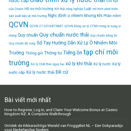
nước cấp
Giới hạn
Hồ sơ môi trường
Luật
của Dioxin
Khí thải công nghiệp
mô hình phát triển
Nghị định
o nhiem khong khi
Phần mềm
sản xuất bảo vệ môi trường
QCVN
QCVN 27:2010/BTNMT
QCVN Đồng xử lý CTNH trong lò nung xi
Quy chuẩn nước thải
Quy chuẩn
măng
Quy chuẩn tiếng ồn
Sổ Tay Hướng Dẫn Xử Lý Ô Nhiễm Môi
Quy chuẩn độ rung
tạp chí môi
Tiếng ồn
Trường
Thông tư
Thông gió
trường
xử lý khí thải
Xử lý
Xử lý nước
Xử lý Chất thải nguy hại
Đề cử
Xử lý nước thải
nước cấp
Bài viết mới nhất
How to Register, Log In, and Claim Your Welcome Bonus at Casino
Kingdom NZ: A Complete Walkthrough
Ontdek de Kikkerachtige Wereld van FroggyBet NL – Een Gokparadijs
voor Nederlandse Spelers