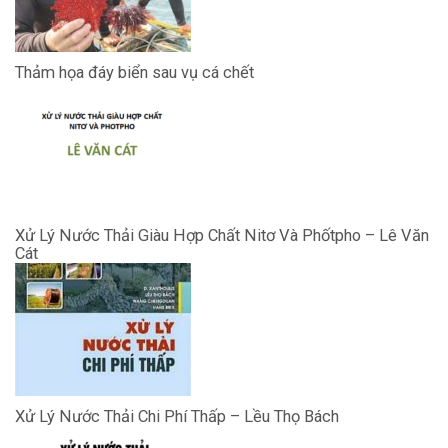
Thảm họa đáy biển sau vụ cá chết
Xử Lý Nước Thải Giàu Hợp Chất Nitơ Và Phốtpho – Lê Văn
Cát
Xử Lý Nước Thải Chi Phí Thấp – Lều Thọ Bách