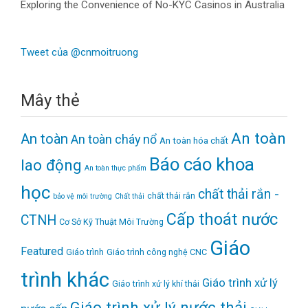
Exploring the Convenience of No-KYC Casinos in Australia
Tweet của @cnmoitruong
Mây thẻ
An toàn
An toàn
An toàn cháy nổ
An toàn hóa chất
Báo cáo khoa
lao động
An toàn thực phẩm
học
chất thải rắn -
chất thải rắn
bảo vệ môi trường
Chất thải
Cấp thoát nước
CTNH
Cơ Sở Kỹ Thuật Môi Trường
Giáo
Featured
Giáo trình
Giáo trình công nghệ CNC
trình khác
Giáo trình xử lý
Giáo trình xử lý khí thải
Giáo trình xử lý nước thải