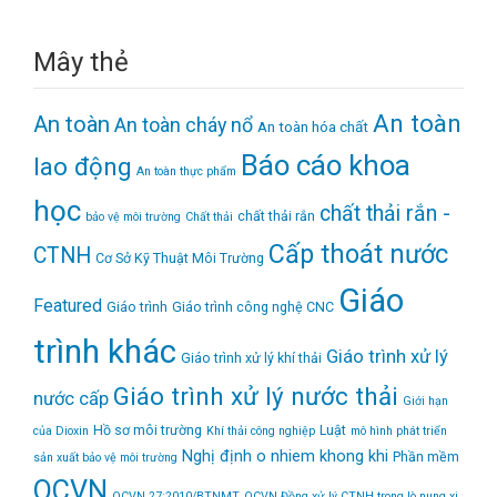
Mây thẻ
An toàn
An toàn
An toàn cháy nổ
An toàn hóa chất
Báo cáo khoa
lao động
An toàn thực phẩm
học
chất thải rắn -
chất thải rắn
bảo vệ môi trường
Chất thải
Cấp thoát nước
CTNH
Cơ Sở Kỹ Thuật Môi Trường
Giáo
Featured
Giáo trình
Giáo trình công nghệ CNC
trình khác
Giáo trình xử lý
Giáo trình xử lý khí thải
Giáo trình xử lý nước thải
nước cấp
Giới hạn
Hồ sơ môi trường
Luật
của Dioxin
Khí thải công nghiệp
mô hình phát triển
Nghị định
o nhiem khong khi
Phần mềm
sản xuất bảo vệ môi trường
QCVN
QCVN 27:2010/BTNMT
QCVN Đồng xử lý CTNH trong lò nung xi