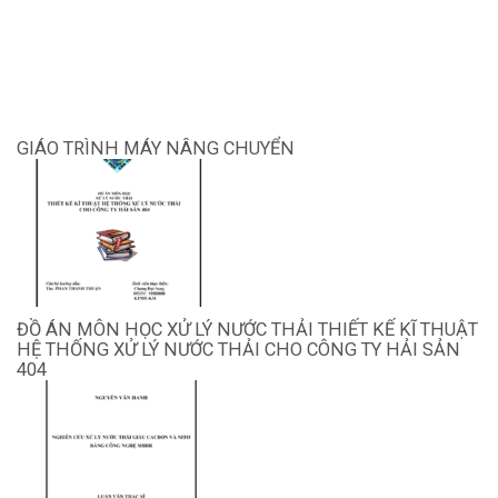
GIÁO TRÌNH MÁY NÂNG CHUYỂN
ĐỒ ÁN MÔN HỌC XỬ LÝ NƯỚC THẢI THIẾT KẾ KĨ THUẬT
HỆ THỐNG XỬ LÝ NƯỚC THẢI CHO CÔNG TY HẢI SẢN
404