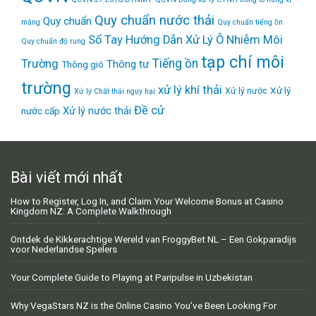
Quy chuẩn nước thải
Quy chuẩn
măng
Quy chuẩn tiếng ồn
Sổ Tay Hướng Dẫn Xử Lý Ô Nhiễm Môi
Quy chuẩn độ rung
tạp chí môi
Tiếng ồn
Trường
Thông tư
Thông gió
trường
xử lý khí thải
Xử lý
Xử lý nước
Xử lý Chất thải nguy hại
Đề cử
Xử lý nước thải
nước cấp
Bài viết mới nhất
How to Register, Log In, and Claim Your Welcome Bonus at Casino
Kingdom NZ: A Complete Walkthrough
Ontdek de Kikkerachtige Wereld van FroggyBet NL – Een Gokparadijs
voor Nederlandse Spelers
Your Complete Guide to Playing at Paripulse in Uzbekistan
Why VegaStars NZ is the Online Casino You’ve Been Looking For