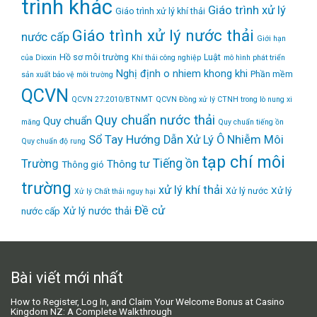
trình khác
Giáo trình xử lý
Giáo trình xử lý khí thải
Giáo trình xử lý nước thải
nước cấp
Giới hạn
Hồ sơ môi trường
Luật
của Dioxin
Khí thải công nghiệp
mô hình phát triển
Nghị định
o nhiem khong khi
Phần mềm
sản xuất bảo vệ môi trường
QCVN
QCVN 27:2010/BTNMT
QCVN Đồng xử lý CTNH trong lò nung xi
Quy chuẩn nước thải
Quy chuẩn
măng
Quy chuẩn tiếng ồn
Sổ Tay Hướng Dẫn Xử Lý Ô Nhiễm Môi
Quy chuẩn độ rung
tạp chí môi
Tiếng ồn
Trường
Thông tư
Thông gió
trường
xử lý khí thải
Xử lý
Xử lý nước
Xử lý Chất thải nguy hại
Đề cử
Xử lý nước thải
nước cấp
Bài viết mới nhất
How to Register, Log In, and Claim Your Welcome Bonus at Casino
Kingdom NZ: A Complete Walkthrough