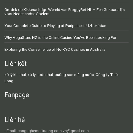
Ontdek de Kikkerachtige Wereld van FroggyBet NL – Een Gokparadijs
voor Nederlandse Spelers
Your Complete Guide to Playing at Paripulse in Uzbekistan
Why VegaStars NZ is the Online Casino You’ve Been Looking For
Exploring the Convenience of No-KYC Casinos in Australia
Liên kết
xử lý khí thải
,
xử lý nước thải
,
buồng sơn màng nước
,
Công ty Thiên
Long
Fanpage
Liên hệ
- Email: congnghemoitruong.com.vn@gmail.com