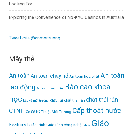
Looking For
Exploring the Convenience of No-KYC Casinos in Australia
Tweet của @cnmoitruong
Mây thẻ
An toàn
An toàn
An toàn cháy nổ
An toàn hóa chất
Báo cáo khoa
lao động
An toàn thực phẩm
học
chất thải rắn -
chất thải rắn
bảo vệ môi trường
Chất thải
Cấp thoát nước
CTNH
Cơ Sở Kỹ Thuật Môi Trường
Giáo
Featured
Giáo trình
Giáo trình công nghệ CNC