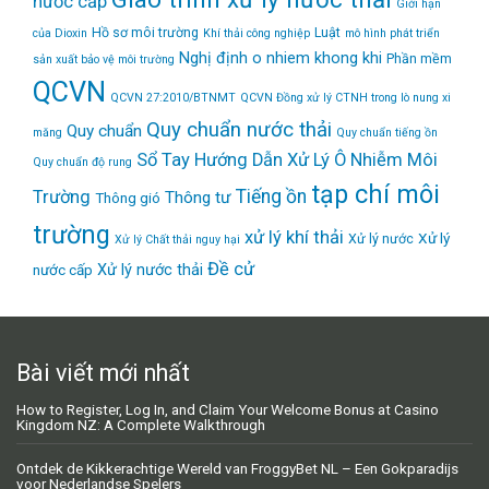
nước cấp
Giới hạn
Hồ sơ môi trường
Luật
của Dioxin
Khí thải công nghiệp
mô hình phát triển
Nghị định
o nhiem khong khi
Phần mềm
sản xuất bảo vệ môi trường
QCVN
QCVN 27:2010/BTNMT
QCVN Đồng xử lý CTNH trong lò nung xi
Quy chuẩn nước thải
Quy chuẩn
măng
Quy chuẩn tiếng ồn
Sổ Tay Hướng Dẫn Xử Lý Ô Nhiễm Môi
Quy chuẩn độ rung
tạp chí môi
Tiếng ồn
Trường
Thông tư
Thông gió
trường
xử lý khí thải
Xử lý
Xử lý nước
Xử lý Chất thải nguy hại
Đề cử
Xử lý nước thải
nước cấp
Bài viết mới nhất
How to Register, Log In, and Claim Your Welcome Bonus at Casino
Kingdom NZ: A Complete Walkthrough
Ontdek de Kikkerachtige Wereld van FroggyBet NL – Een Gokparadijs
voor Nederlandse Spelers