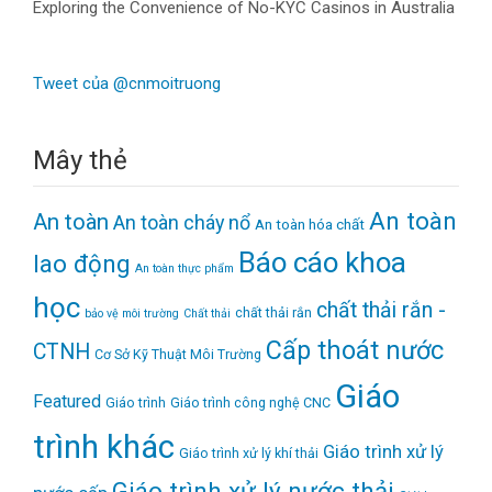
Exploring the Convenience of No-KYC Casinos in Australia
Tweet của @cnmoitruong
Mây thẻ
An toàn
An toàn
An toàn cháy nổ
An toàn hóa chất
Báo cáo khoa
lao động
An toàn thực phẩm
học
chất thải rắn -
chất thải rắn
bảo vệ môi trường
Chất thải
Cấp thoát nước
CTNH
Cơ Sở Kỹ Thuật Môi Trường
Giáo
Featured
Giáo trình
Giáo trình công nghệ CNC
trình khác
Giáo trình xử lý
Giáo trình xử lý khí thải
Giáo trình xử lý nước thải