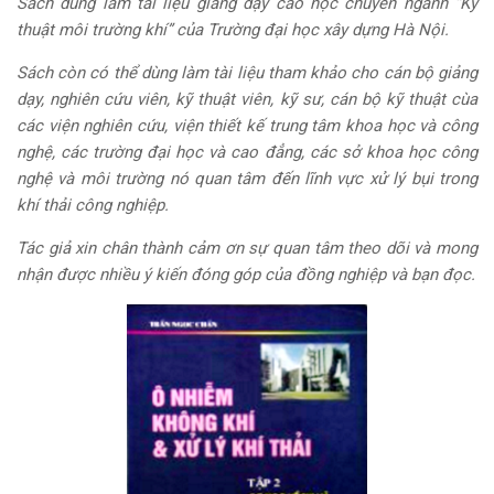
Sách dùng làm tài liệu giảng dạy cao học chuyên ngành “Kỹ
thuật môi trường khí” của Trường đại học
xây
dựng Hà Nội.
Sách còn có thể dùng làm tài liệu tham khảo cho cán bộ giảng
dạy, nghiên cứu viên, kỹ thuật viên, kỹ sư, cán bộ kỹ thuật cùa
các viện nghiên cứu, viện thiết kế trung t
â
m khoa học và công
nghệ, các trường đại học và cao đẳng, các s
ở
khoa học
công
nghệ và môi trường
nó
quan tâm
đ
ến
lĩ
nh vực
xử lý bụi
trong
khí thải công nghiệp.
Tác giả xin ch
â
n thành cảm ơn sự quan t
â
m theo dõi và mong
nhận
đ
ược nhi
ề
u ý kiến
đó
ng góp của
đồ
ng nghiệp và bạn
đ
ọc.