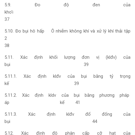
5.9. Đo độ đen của
kho’i
37
5.10. Đo bụi hô hấp Ô nhiễm không khí và xử lý khí thải tập
2
38
5.11. Xác định khối lượng đơn vị (klđv) của
bụi 39
5.11.1. Xác định klđv của bụi bằng tỷ trọng
kế 39
5.11.2. Xác định kldv của bụi bằng phương pháp
áp kế 41
5.11.3. Xác định klđv đổ đống của
bụi 44
5.12. Xác định độ phân cấp cỡ hạt của