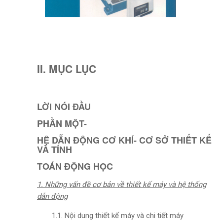
II. MỤC LỤC
LỜI NÓI ĐẦU
PHẦN MỘT-
HỆ DẪN ĐỘNG CƠ KHÍ- CƠ SỞ THIẾT KẾ
VÀ TÍNH
TOÁN ĐỘNG HỌC
1. Những vấn đề cơ bản về thiết kế máy và hệ thống
dẫn động
1.1. Nội dung thiết kế máy và chi tiết máy