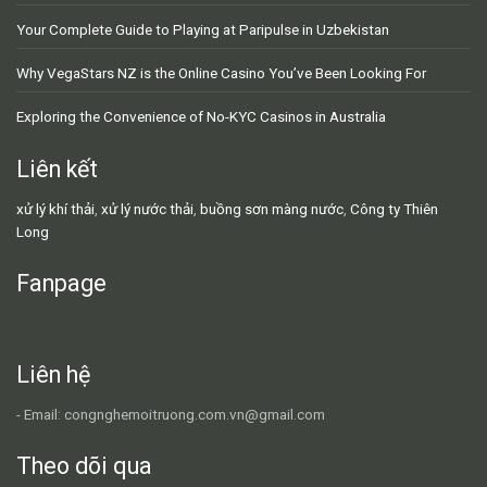
Your Complete Guide to Playing at Paripulse in Uzbekistan
Why VegaStars NZ is the Online Casino You’ve Been Looking For
Exploring the Convenience of No-KYC Casinos in Australia
Liên kết
xử lý khí thải
,
xử lý nước thải
,
buồng sơn màng nước
,
Công ty Thiên
Long
Fanpage
Liên hệ
- Email: congnghemoitruong.com.vn@gmail.com
Theo dõi qua