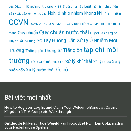
Hồ sơ môi trường
Luật
của Dioxin
Khí thải công nghiệp
mô hình phát triển
Nghị định
o nhiem khong khi
Phần mềm
sản xuất bảo vệ môi trường
QCVN
QCVN 27:2010/BTNMT
QCVN Đồng xử lý CTNH trong lò nung xi
Quy chuẩn nước thải
Quy chuẩn
măng
Quy chuẩn tiếng ồn
Sổ Tay Hướng Dẫn Xử Lý Ô Nhiễm Môi
Quy chuẩn độ rung
tạp chí môi
Tiếng ồn
Trường
Thông tư
Thông gió
trường
xử lý khí thải
Xử lý
Xử lý nước
Xử lý Chất thải nguy hại
Đề cử
Xử lý nước thải
nước cấp
Bài viết mới nhất
How to Register, Log In, and Claim Your Welcome Bonus at Casino
Kingdom NZ: A Complete Walkthrough
Ontdek de Kikkerachtige Wereld van FroggyBet NL – Een Gokparadijs
voor Nederlandse Spelers