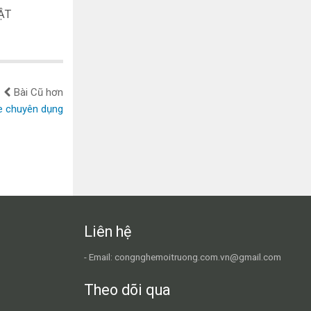
ẬT
Bài Cũ hơn
xe chuyên dụng
Liên hệ
- Email: congnghemoitruong.com.vn@gmail.com
Theo dõi qua