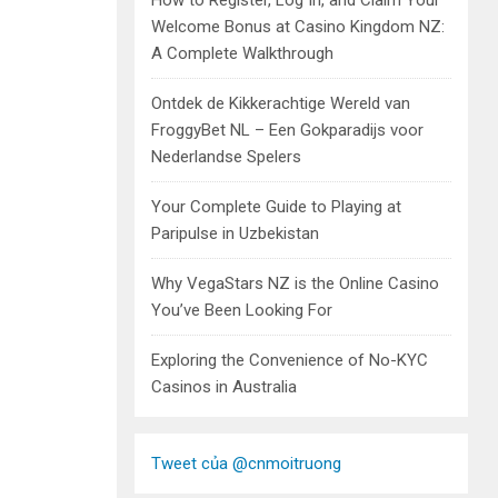
How to Register, Log In, and Claim Your
Welcome Bonus at Casino Kingdom NZ:
A Complete Walkthrough
Ontdek de Kikkerachtige Wereld van
FroggyBet NL – Een Gokparadijs voor
Nederlandse Spelers
Your Complete Guide to Playing at
Paripulse in Uzbekistan
Why VegaStars NZ is the Online Casino
You’ve Been Looking For
Exploring the Convenience of No-KYC
Casinos in Australia
Tweet của @cnmoitruong