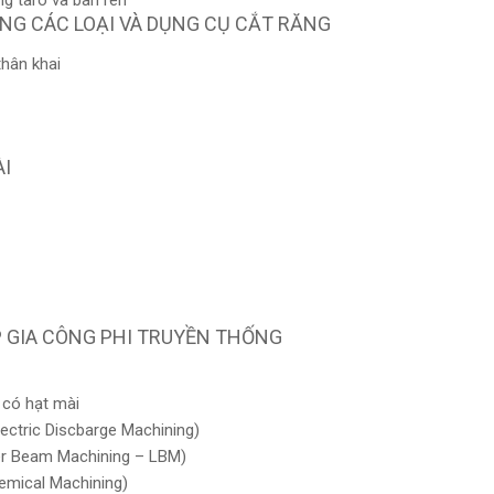
g tarô và bàn ren
ĂNG CÁC LOẠI VÀ DỤNG CỤ CẮT RĂNG
thân khai
ÀI
 GIA CÔNG PHI TRUYỀN THỐNG
 có hạt mài
lectric Discbarge Machining)
er Beam Machining – LBM)
emical Machining)