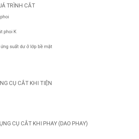
QUÁ TRÌNH CẮT
 phoi
út phoi K
 ứng suất dư ở lớp bề mặt
ỤNG CỤ CẮT KHI TIỆN
DỤNG CỤ CẮT KHI PHAY (DAO PHAY)