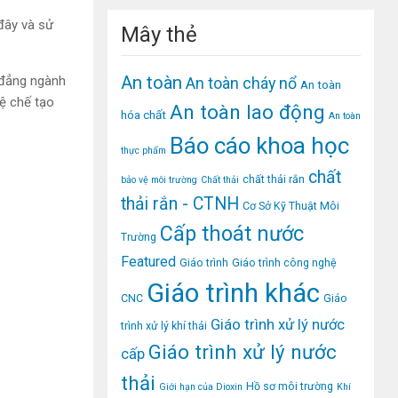
đây và sử
Mây thẻ
An toàn
 đẳng ngành
An toàn cháy nổ
An toàn
ệ chế tạo
An toàn lao động
hóa chất
An toàn
Báo cáo khoa học
thực phẩm
chất
chất thải rắn
bảo vệ môi trường
Chất thải
thải rắn - CTNH
Cơ Sở Kỹ Thuật Môi
Cấp thoát nước
Trường
Featured
Giáo trình
Giáo trình công nghệ
Giáo trình khác
CNC
Giáo
Giáo trình xử lý nước
trình xử lý khí thải
Giáo trình xử lý nước
cấp
thải
Hồ sơ môi trường
Giới hạn của Dioxin
Khí