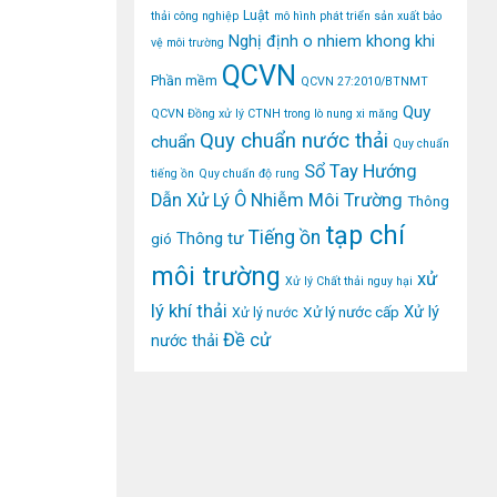
Luật
thải công nghiệp
mô hình phát triển sản xuất bảo
Nghị định
o nhiem khong khi
vệ môi trường
QCVN
Phần mềm
QCVN 27:2010/BTNMT
Quy
QCVN Đồng xử lý CTNH trong lò nung xi măng
Quy chuẩn nước thải
chuẩn
Quy chuẩn
Sổ Tay Hướng
tiếng ồn
Quy chuẩn độ rung
Dẫn Xử Lý Ô Nhiễm Môi Trường
Thông
tạp chí
Tiếng ồn
Thông tư
gió
môi trường
xử
Xử lý Chất thải nguy hại
lý khí thải
Xử lý
Xử lý nước cấp
Xử lý nước
Đề cử
nước thải