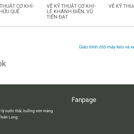
 THUẬT CƠ KHÍ-
VẼ KỸ THUẬT CƠ KHÍ-
VẼ KỸ THU
HỮU QUẾ
LÊ KHÁNH ĐIỀN, VŨ
TIẾN ĐẠT
Giáo trình ôtô máy kéo và 
ok
Fanpage
 lý nước thải
,
buồng sơn màng
Thiên Long