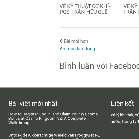
VẼ KỸ THUẬT CƠ KHÍ-
VẼ KỸ
PGS. TRẦN HỮU QUẾ
TRẦN 
Bài mới hơn
An toàn lao động
Bình luận với Facebo
Bài viết mới nhất
Liên kết
How to Register, Log In, and Claim Your Welcome
xử lý khí thải
,
xử
Bonus at Casino Kingdom NZ: A Complete
nước
,
Công ty 
Walkthrough
Ontdek de Kikkerachtige Wereld van FroggyBet NL