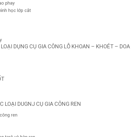
ao phay
ình học lớp cắt
y
C LOẠI DỤNG CỤ GIA CÔNG LỖ KHOAN – KHOÉT – DOA
ỐT
ÁC LOẠI DUGNJ CỤ GIA CÔNG REN
công ren