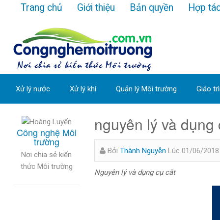
Trang chủ
Giới thiệu
Bản quyền
Hợp tá
Xử lý nước
Xử lý khí
Quản lý Môi trường
Giáo tr
nguyên lý và dụng 
Công nghệ Môi
trường
Bởi
Thành Nguyễn
Lúc 01/06/2018
Nơi chia sẻ kiến
thức Môi trường
Nguyên lý và dụng cụ cắt