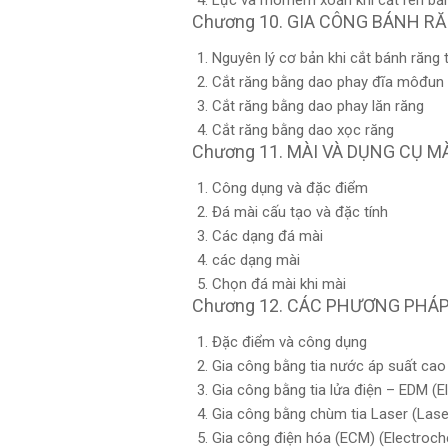
Lực và mômem xoắn khi cắt ren bằn
Chương 10. GIA CÔNG BÁNH R
Nguyên lý cơ bản khi cắt bánh răng 
Cắt răng bằng dao phay đĩa môđun
Cắt răng bằng dao phay lăn răng
Cắt răng bằng dao xọc răng
Chương 11. MÀI VÀ DỤNG CỤ M
Công dụng và đặc điểm
Đá mài cấu tạo và đặc tính
Các dạng đá mài
các dạng mài
Chọn đá mài khi mài
Chương 12. CÁC PHƯƠNG PHÁP
Đặc điểm và công dụng
Gia công bằng tia nước áp suất cao
Gia công bằng tia lửa điện – EDM (E
Gia công bằng chùm tia Laser (Las
Gia công điện hóa (ECM) (Electroch