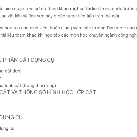
ợc biên soạn trên cơ sở tham khảo một số tài liệu trong nước trước 
c vật liệu về lĩnh vực này ở các nước tiên tiến trên thế giới.
 và học tạp cho sinh viên hoặc giảng viên các trường Đại học – cao
m tài liệu tham khảo khi học tập các môn học chuyên ngành công ngh
ỌC PHẦN CẮT DỤNG CỤ
ao cắt dơn)
n
 trình cắt (trạng thái động)
Ộ CẮT VÀ THÔNG SỐ HÌNH HỌC LỚP CẮT
 DỤNG CỤ
dụng cụ