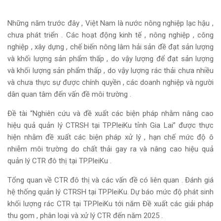
Những năm trước đây , Việt Nam là nước nông nghiệp lạc hậu ,
chưa phát
triển . Các hoạt động kinh tế , nông nghiệp , công
nghiệp , xây dựng , chế biến
nông lâm hải sản đề đạt sản lượng
và khối lượng sản phẩm thấp , do vậy lượng
để đạt sản lượng
và khối lượng sản phẩm thấp , do vậy lượng rác thải chưa nhiều
và chưa thực sự được chính quyền , các doanh nghiệp và
người
dân quan tâm đến vấn đề môi trường .
Đề tài “Nghiên cứu và đề xuất các biện pháp nhằm nâng cao
hiệu quả quản
lý CTRSH tại TP.PleiKu tỉnh Gia Lai” được thực
hiện nhằm đề xuất các biện
pháp xử lý , hạn chế mức độ ô
nhiễm môi trường do chất thải gay ra và nâng cao
hiệu quả
quản lý CTR đô thị tại TP.PleiKu .
Tổng quan về CTR đô thị và các vấn đề có liên quan .
Đánh giá
hệ thống quản lý CTRSH tại TP.PleiKu.
Dự báo mức độ phát sinh
khối lượng rác CTR tại TP.PleiKu tới năm
Đề xuất các giải pháp
thu gom , phân loại và xử lý CTR đến năm 2025 .