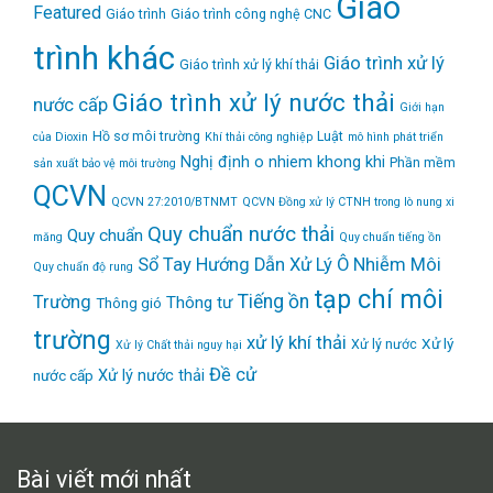
Giáo
Featured
Giáo trình
Giáo trình công nghệ CNC
trình khác
Giáo trình xử lý
Giáo trình xử lý khí thải
Giáo trình xử lý nước thải
nước cấp
Giới hạn
Hồ sơ môi trường
Luật
của Dioxin
Khí thải công nghiệp
mô hình phát triển
Nghị định
o nhiem khong khi
Phần mềm
sản xuất bảo vệ môi trường
QCVN
QCVN 27:2010/BTNMT
QCVN Đồng xử lý CTNH trong lò nung xi
Quy chuẩn nước thải
Quy chuẩn
măng
Quy chuẩn tiếng ồn
Sổ Tay Hướng Dẫn Xử Lý Ô Nhiễm Môi
Quy chuẩn độ rung
tạp chí môi
Tiếng ồn
Trường
Thông tư
Thông gió
trường
xử lý khí thải
Xử lý
Xử lý nước
Xử lý Chất thải nguy hại
Đề cử
Xử lý nước thải
nước cấp
Bài viết mới nhất