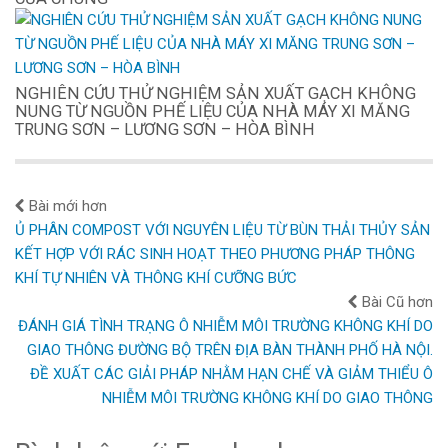
NGHIÊN CỨU THỬ NGHIỆM SẢN XUẤT GẠCH KHÔNG
NUNG TỪ NGUỒN PHẾ LIỆU CỦA NHÀ MÁY XI MĂNG
TRUNG SƠN – LƯƠNG SƠN – HÒA BÌNH
Bài mới hơn
Ủ PHÂN COMPOST VỚI NGUYÊN LIỆU TỪ BÙN THẢI THỦY SẢN
KẾT HỢP VỚI RÁC SINH HOẠT THEO PHƯƠNG PHÁP THÔNG
KHÍ TỰ NHIÊN VÀ THÔNG KHÍ CƯỠNG BỨC
Bài Cũ hơn
ĐÁNH GIÁ TÌNH TRẠNG Ô NHIỄM MÔI TRƯỜNG KHÔNG KHÍ DO
GIAO THÔNG ĐƯỜNG BỘ TRÊN ĐỊA BÀN THÀNH PHỐ HÀ NỘI.
ĐỀ XUẤT CÁC GIẢI PHÁP NHẰM HẠN CHẾ VÀ GIẢM THIỂU Ô
NHIỄM MÔI TRƯỜNG KHÔNG KHÍ DO GIAO THÔNG