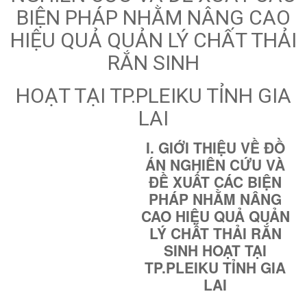
BIỆN PHÁP NHẰM NÂNG CAO
HIỆU QUẢ QUẢN LÝ CHẤT THẢI
RẮN SINH
HOẠT TẠI TP.PLEIKU TỈNH GIA
LAI
I. GIỚI THIỆU VỀ ĐỒ
ÁN NGHIÊN CỨU VÀ
ĐỀ XUẤT CÁC BIỆN
PHÁP NHẰM NÂNG
CAO HIỆU QUẢ QUẢN
LÝ CHẤT THẢI RẮN
SINH HOẠT TẠI
TP.PLEIKU TỈNH GIA
LAI