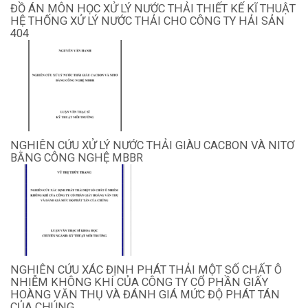
ĐỒ ÁN MÔN HỌC XỬ LÝ NƯỚC THẢI THIẾT KẾ KĨ THUẬT
HỆ THỐNG XỬ LÝ NƯỚC THẢI CHO CÔNG TY HẢI SẢN
404
NGHIÊN CỨU XỬ LÝ NƯỚC THẢI GIÀU CACBON VÀ NITƠ
BẰNG CÔNG NGHỆ MBBR
NGHIÊN CỨU XÁC ĐỊNH PHÁT THẢI MỘT SỐ CHẤT Ô
NHIỄM KHÔNG KHÍ CỦA CÔNG TY CỔ PHẦN GIẤY
HOÀNG VĂN THỤ VÀ ĐÁNH GIÁ MỨC ĐỘ PHÁT TÁN
CỦA CHÚNG