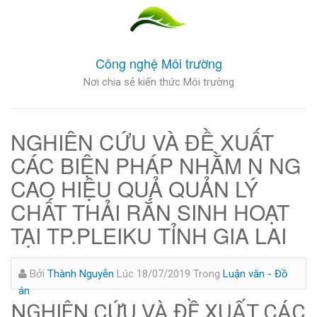
Công nghệ Môi trường
Nơi chia sẻ kiến thức Môi trường
NGHIÊN CỨU VÀ ĐỀ XUẤT
CÁC BIỆN PHÁP NHẰM N NG
CAO HIỆU QUẢ QUẢN LÝ
CHẤT THẢI RẮN SINH HOẠT
TẠI TP.PLEIKU TỈNH GIA LAI
Bởi
Thành Nguyễn
Lúc 18/07/2019
Trong
Luận văn - Đồ
án
NGHIÊN CỨU VÀ ĐỀ XUẤT CÁC