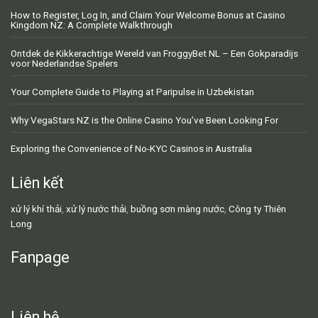
How to Register, Log In, and Claim Your Welcome Bonus at Casino
Kingdom NZ: A Complete Walkthrough
Ontdek de Kikkerachtige Wereld van FroggyBet NL – Een Gokparadijs
voor Nederlandse Spelers
Your Complete Guide to Playing at Paripulse in Uzbekistan
Why VegaStars NZ is the Online Casino You’ve Been Looking For
Exploring the Convenience of No-KYC Casinos in Australia
Liên kết
xử lý khí thải
,
xử lý nước thải
,
buồng sơn màng nước
,
Công ty Thiên
Long
Fanpage
Liên hệ