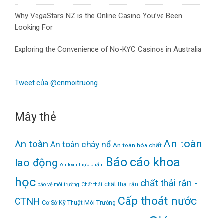
Why VegaStars NZ is the Online Casino You’ve Been
Looking For
Exploring the Convenience of No-KYC Casinos in Australia
Tweet của @cnmoitruong
Mây thẻ
An toàn
An toàn
An toàn cháy nổ
An toàn hóa chất
Báo cáo khoa
lao động
An toàn thực phẩm
học
chất thải rắn -
chất thải rắn
bảo vệ môi trường
Chất thải
Cấp thoát nước
CTNH
Cơ Sở Kỹ Thuật Môi Trường