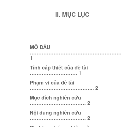
II. MỤC LỤC
MỞ ĐẦU
………………………………………………
1
Tính cấp thiết của đề tài
………………………. 1
Phạm vi của đề tài
……………………………….. 2
Mục đích nghiên cứu
…………………………… 2
Nội dung nghiên cứu
…………………………… 2