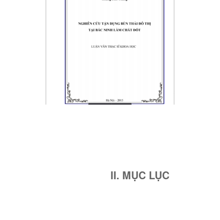
II. MỤC LỤC