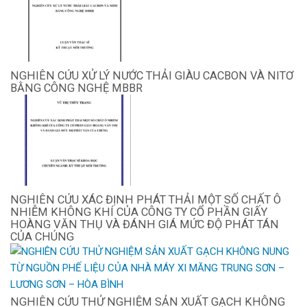
NGHIÊN CỨU XỬ LÝ NƯỚC THẢI GIÀU CACBON VÀ NITƠ
BẰNG CÔNG NGHỆ MBBR
NGHIÊN CỨU XÁC ĐỊNH PHÁT THẢI MỘT SỐ CHẤT Ô
NHIỄM KHÔNG KHÍ CỦA CÔNG TY CỔ PHẦN GIẤY
HOÀNG VĂN THỤ VÀ ĐÁNH GIÁ MỨC ĐỘ PHÁT TÁN
CỦA CHÚNG
NGHIÊN CỨU THỬ NGHIỆM SẢN XUẤT GẠCH KHÔNG