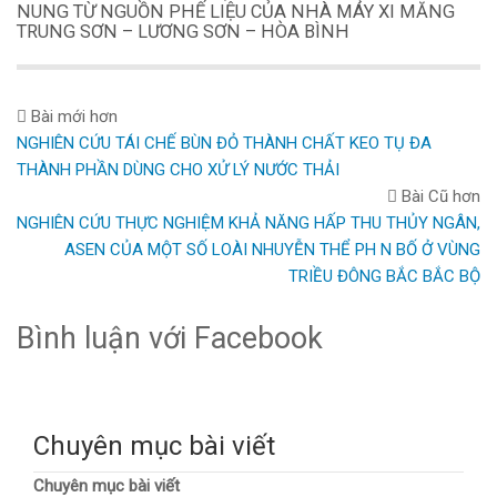
NUNG TỪ NGUỒN PHẾ LIỆU CỦA NHÀ MÁY XI MĂNG
TRUNG SƠN – LƯƠNG SƠN – HÒA BÌNH
Bài mới hơn
NGHIÊN CỨU TÁI CHẾ BÙN ĐỎ THÀNH CHẤT KEO TỤ ĐA
THÀNH PHẦN DÙNG CHO XỬ LÝ NƯỚC THẢI
Bài Cũ hơn
NGHIÊN CỨU THỰC NGHIỆM KHẢ NĂNG HẤP THU THỦY NGÂN,
ASEN CỦA MỘT SỐ LOÀI NHUYỄN THỂ PH N BỐ Ở VÙNG
TRIỀU ĐÔNG BẮC BẮC BỘ
Bình luận với Facebook
Chuyên mục bài viết
Chuyên mục bài viết