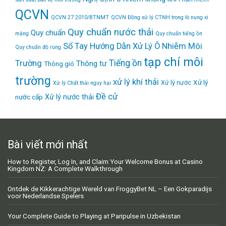
QCVN
QCVN 27:2010/BTNMT
QCVN Đồng xử lý CTNH trong lò nung xi
Quy chuẩn nước thải
Quy chuẩn
măng
Quy chuẩn tiếng ồn
Sổ Tay Hướng Dẫn Xử Lý Ô Nhiễm Môi
Quy chuẩn độ rung
tạp chí môi
Tiếng ồn
Trường
Thông tư
Thông gió
trường
xử lý khí thải
Xử lý
Xử lý nước
Xử lý Chất thải nguy hại
Đề cử
Xử lý nước thải
nước cấp
Bài viết mới nhất
How to Register, Log In, and Claim Your Welcome Bonus at Casino
Kingdom NZ: A Complete Walkthrough
Ontdek de Kikkerachtige Wereld van FroggyBet NL – Een Gokparadijs
voor Nederlandse Spelers
Your Complete Guide to Playing at Paripulse in Uzbekistan