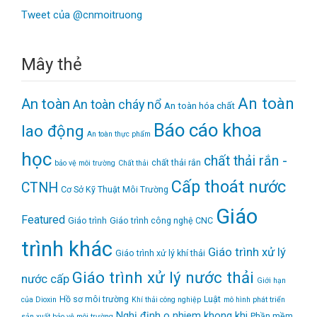
Tweet của @cnmoitruong
Mây thẻ
An toàn
An toàn
An toàn cháy nổ
An toàn hóa chất
Báo cáo khoa
lao động
An toàn thực phẩm
học
chất thải rắn -
chất thải rắn
bảo vệ môi trường
Chất thải
Cấp thoát nước
CTNH
Cơ Sở Kỹ Thuật Môi Trường
Giáo
Featured
Giáo trình
Giáo trình công nghệ CNC
trình khác
Giáo trình xử lý
Giáo trình xử lý khí thải
Giáo trình xử lý nước thải
nước cấp
Giới hạn
Hồ sơ môi trường
Luật
của Dioxin
Khí thải công nghiệp
mô hình phát triển
Nghị định
o nhiem khong khi
Phần mềm
sản xuất bảo vệ môi trường