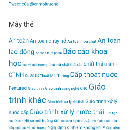
Tweet của @cnmoitruong
Mây thẻ
An toàn
An toàn
An toàn cháy nổ
An toàn hóa chất
Báo cáo khoa
lao động
An toàn thực phẩm
học
chất thải rắn -
chất thải rắn
bảo vệ môi trường
Chất thải
Cấp thoát nước
CTNH
Cơ Sở Kỹ Thuật Môi Trường
Giáo
Featured
Giáo trình
Giáo trình công nghệ CNC
trình khác
Giáo trình xử lý
Giáo trình xử lý khí thải
Giáo trình xử lý nước thải
nước cấp
Giới hạn
Hồ sơ môi trường
Luật
của Dioxin
Khí thải công nghiệp
mô hình phát triển
Nghị định
o nhiem khong khi
Phần mềm
sản xuất bảo vệ môi trường