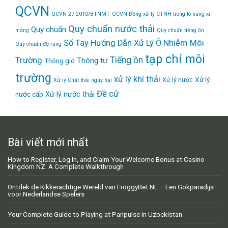
QCVN
QCVN 27:2010/BTNMT
QCVN Đồng xử lý CTNH trong lò nung xi
Quy chuẩn nước thải
Quy chuẩn
măng
Quy chuẩn tiếng ồn
Sổ Tay Hướng Dẫn Xử Lý Ô Nhiễm Môi
Quy chuẩn độ rung
tạp chí môi
Tiếng ồn
Trường
Thông tư
Thông gió
trường
xử lý khí thải
Xử lý
Xử lý nước
Xử lý Chất thải nguy hại
Đề cử
Xử lý nước thải
nước cấp
Bài viết mới nhất
How to Register, Log In, and Claim Your Welcome Bonus at Casino
Kingdom NZ: A Complete Walkthrough
Ontdek de Kikkerachtige Wereld van FroggyBet NL – Een Gokparadijs
voor Nederlandse Spelers
Your Complete Guide to Playing at Paripulse in Uzbekistan