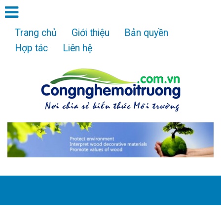
Trang chủ
Giới thiệu
Bản quyền
Hợp tác
Liên hệ