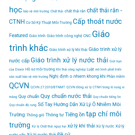
học
chất thải rắn -
chất thải rắn
bảo vệ môi trường
Chất thải
Cấp thoát nước
CTNH
Cơ Sở Kỹ Thuật Môi Trường
Giáo
Featured
Giáo trình
Giáo trình công nghệ CNC
trình khác
Giáo trình xử lý
Giáo trình xử lý khí thải
Giáo trình xử lý nước thải
nước cấp
Giới hạn
Hồ sơ môi trường
Luật
của Dioxin
Khí thải công nghiệp
mô hình phát triển
Nghị định
o nhiem khong khi
Phần mềm
sản xuất bảo vệ môi trường
QCVN
QCVN 27:2010/BTNMT
QCVN Đồng xử lý CTNH trong lò nung xi
Quy chuẩn nước thải
Quy chuẩn
măng
Quy chuẩn tiếng ồn
Sổ Tay Hướng Dẫn Xử Lý Ô Nhiễm Môi
Quy chuẩn độ rung
tạp chí môi
Tiếng ồn
Trường
Thông tư
Thông gió
trường
xử lý khí thải
Xử lý
Xử lý nước
Xử lý Chất thải nguy hại
Đề cử
Xử lý nước thải
nước cấp