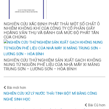
NGHIÊN CỨU XÁC ĐỊNH PHÁT THẢI MỘT SỐ CHẤT Ô
NHIỄM KHÔNG KHÍ CỦA CÔNG TY CỔ PHẦN GIẤY
HOÀNG VĂN THỤ VÀ ĐÁNH GIÁ MỨC ĐỘ PHÁT TÁN
CỦA CHÚNG
NGHIÊN CỨU THỬ NGHIỆM SẢN XUẤT GẠCH KHÔNG
NUNG TỪ NGUỒN PHẾ LIỆU CỦA NHÀ MÁY XI MĂNG
TRUNG SƠN – LƯƠNG SƠN – HÒA BÌNH
Bài mới hơn
NGHIÊN CỨU XỬ LÝ NƯỚC THẢI TINH BỘT MÌ BẰNG CÔNG
NGHỆ SINH HỌC
Bài Cũ hơn