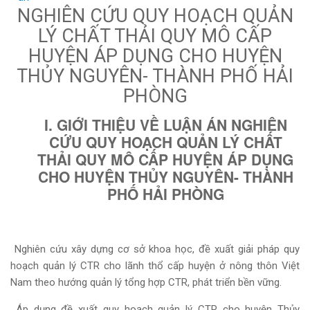
NGHIÊN CỨU QUY HOẠCH QUẢN
LÝ CHẤT THẢI QUY MÔ CẤP
HUYỆN ÁP DỤNG CHO HUYỆN
THỦY NGUYÊN- THÀNH PHỐ HẢI
PHÒNG
I. GIỚI THIỆU VỀ LUẬN ÁN NGHIÊN
CỨU QUY HOẠCH QUẢN LÝ CHẤT
THẢI QUY MÔ CẤP HUYỆN ÁP DỤNG
CHO HUYỆN THỦY NGUYÊN- THÀNH
PHỐ HẢI PHÒNG
Nghiên cứu xây dựng cơ sở khoa học, đề xuất giải pháp quy
hoạch quản lý CTR cho lãnh thổ cấp huyện ở nông thôn Việt
Nam theo hướng quản lý tổng hợp CTR, phát triển bền vững.
Áp dụng đề xuất quy hoạch quản lý CTR cho huyện Thủy