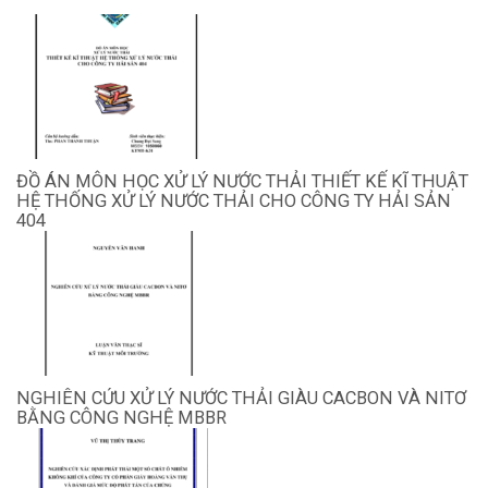
ĐỒ ÁN MÔN HỌC XỬ LÝ NƯỚC THẢI THIẾT KẾ KĨ THUẬT
HỆ THỐNG XỬ LÝ NƯỚC THẢI CHO CÔNG TY HẢI SẢN
404
NGHIÊN CỨU XỬ LÝ NƯỚC THẢI GIÀU CACBON VÀ NITƠ
BẰNG CÔNG NGHỆ MBBR