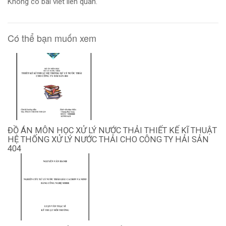
Không có bài viết liên quan.
Có thể bạn muốn xem
ĐỒ ÁN MÔN HỌC XỬ LÝ NƯỚC THẢI THIẾT KẾ KĨ THUẬT
HỆ THỐNG XỬ LÝ NƯỚC THẢI CHO CÔNG TY HẢI SẢN
404