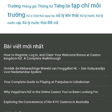
tạp chí môi
Tiếng ồn
Trường
Thông tư
Thông gió
trường
xử lý khí thải
Xử lý
Xử lý nước
Xử lý Chất thải nguy hại
Đề cử
Xử lý nước thải
nước cấp
Bài viết mới nhất
How to Register, Log In, and Claim Your Welcome Bonus at Casino
Kingdom NZ: A Complete Walkthrough
Ontdek de Kikkerachtige Wereld van FroggyBet NL – Een Gokparadijs
voor Nederlandse Spelers
Your Complete Guide to Playing at Paripulse in Uzbekistan
Why VegaStars NZ is the Online Casino You’ve Been Looking For
Exploring the Convenience of No-KYC Casinos in Australia