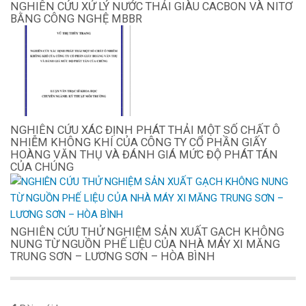
NGHIÊN CỨU XỬ LÝ NƯỚC THẢI GIÀU CACBON VÀ NITƠ
BẰNG CÔNG NGHỆ MBBR
NGHIÊN CỨU XÁC ĐỊNH PHÁT THẢI MỘT SỐ CHẤT Ô
NHIỄM KHÔNG KHÍ CỦA CÔNG TY CỔ PHẦN GIẤY
HOÀNG VĂN THỤ VÀ ĐÁNH GIÁ MỨC ĐỘ PHÁT TÁN
CỦA CHÚNG
NGHIÊN CỨU THỬ NGHIỆM SẢN XUẤT GẠCH KHÔNG
NUNG TỪ NGUỒN PHẾ LIỆU CỦA NHÀ MÁY XI MĂNG
TRUNG SƠN – LƯƠNG SƠN – HÒA BÌNH