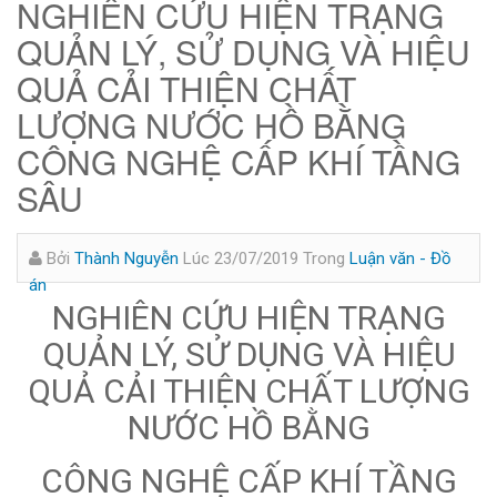
NGHIÊN CỨU HIỆN TRẠNG
QUẢN LÝ, SỬ DỤNG VÀ HIỆU
QUẢ CẢI THIỆN CHẤT
LƯỢNG NƯỚC HỒ BẰNG
CÔNG NGHỆ CẤP KHÍ TẦNG
SÂU
Bởi
Thành Nguyễn
Lúc 23/07/2019
Trong
Luận văn - Đồ
án
NGHIÊN CỨU HIỆN TRẠNG
QUẢN LÝ, SỬ DỤNG VÀ HIỆU
QUẢ CẢI THIỆN CHẤT LƯỢNG
NƯỚC HỒ BẰNG
CÔNG NGHỆ CẤP KHÍ TẦNG