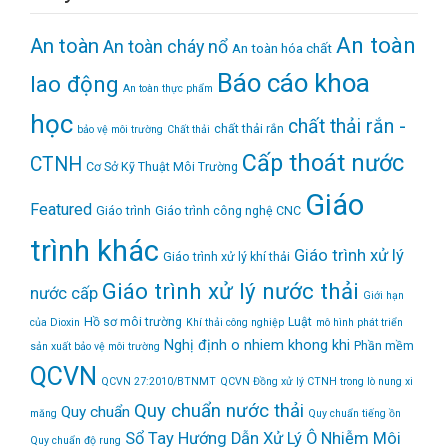
An toàn
An toàn
An toàn cháy nổ
An toàn hóa chất
Báo cáo khoa
lao động
An toàn thực phẩm
học
chất thải rắn -
chất thải rắn
bảo vệ môi trường
Chất thải
Cấp thoát nước
CTNH
Cơ Sở Kỹ Thuật Môi Trường
Giáo
Featured
Giáo trình
Giáo trình công nghệ CNC
trình khác
Giáo trình xử lý
Giáo trình xử lý khí thải
Giáo trình xử lý nước thải
nước cấp
Giới hạn
Hồ sơ môi trường
Luật
của Dioxin
Khí thải công nghiệp
mô hình phát triển
Nghị định
o nhiem khong khi
Phần mềm
sản xuất bảo vệ môi trường
QCVN
QCVN 27:2010/BTNMT
QCVN Đồng xử lý CTNH trong lò nung xi
Quy chuẩn nước thải
Quy chuẩn
măng
Quy chuẩn tiếng ồn
Sổ Tay Hướng Dẫn Xử Lý Ô Nhiễm Môi
Quy chuẩn độ rung