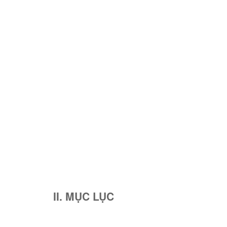
II. MỤC LỤC