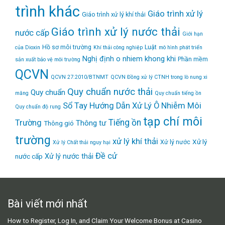
trình khác
Giáo trình xử lý
Giáo trình xử lý khí thải
Giáo trình xử lý nước thải
nước cấp
Giới hạn
Hồ sơ môi trường
Luật
của Dioxin
Khí thải công nghiệp
mô hình phát triển
Nghị định
o nhiem khong khi
Phần mềm
sản xuất bảo vệ môi trường
QCVN
QCVN 27:2010/BTNMT
QCVN Đồng xử lý CTNH trong lò nung xi
Quy chuẩn nước thải
Quy chuẩn
măng
Quy chuẩn tiếng ồn
Sổ Tay Hướng Dẫn Xử Lý Ô Nhiễm Môi
Quy chuẩn độ rung
tạp chí môi
Tiếng ồn
Trường
Thông tư
Thông gió
trường
xử lý khí thải
Xử lý
Xử lý nước
Xử lý Chất thải nguy hại
Đề cử
Xử lý nước thải
nước cấp
Bài viết mới nhất
How to Register, Log In, and Claim Your Welcome Bonus at Casino