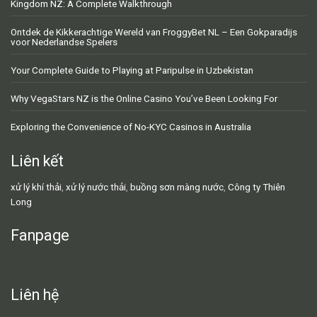
Kingdom NZ: A Complete Walkthrough
Ontdek de Kikkerachtige Wereld van FroggyBet NL – Een Gokparadijs
voor Nederlandse Spelers
Your Complete Guide to Playing at Paripulse in Uzbekistan
Why VegaStars NZ is the Online Casino You’ve Been Looking For
Exploring the Convenience of No-KYC Casinos in Australia
Liên kết
xử lý khí thải
,
xử lý nước thải
,
buồng sơn màng nước
,
Công ty Thiên
Long
Fanpage
Liên hệ