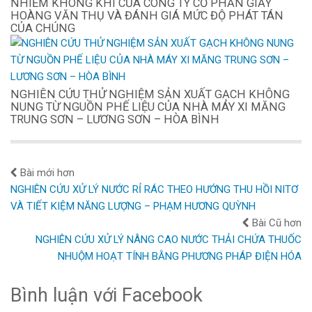
NHIỄM KHÔNG KHÍ CỦA CÔNG TY CỔ PHẦN GIẤY
HOÀNG VĂN THỤ VÀ ĐÁNH GIÁ MỨC ĐỘ PHÁT TÁN
CỦA CHÚNG
NGHIÊN CỨU THỬ NGHIỆM SẢN XUẤT GẠCH KHÔNG
NUNG TỪ NGUỒN PHẾ LIỆU CỦA NHÀ MÁY XI MĂNG
TRUNG SƠN – LƯƠNG SƠN – HÒA BÌNH
Bài mới hơn
NGHIÊN CỨU XỬ LÝ NƯỚC RỈ RÁC THEO HƯỚNG THU HỒI NITƠ
VÀ TIẾT KIỆM NĂNG LƯỢNG – PHẠM HƯƠNG QUỲNH
Bài Cũ hơn
NGHIÊN CỨU XỬ LÝ NÂNG CAO NƯỚC THẢI CHỨA THUỐC
NHUỘM HOẠT TÍNH BẰNG PHƯƠNG PHÁP ĐIỆN HÓA
Bình luận với Facebook