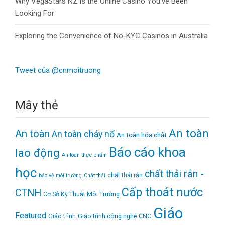
Why VegaStars NZ is the Online Casino You’ve Been
Looking For
Exploring the Convenience of No-KYC Casinos in Australia
Tweet của @cnmoitruong
Mây thẻ
An toàn
An toàn
An toàn cháy nổ
An toàn hóa chất
Báo cáo khoa
lao động
An toàn thực phẩm
học
chất thải rắn -
chất thải rắn
bảo vệ môi trường
Chất thải
Cấp thoát nước
CTNH
Cơ Sở Kỹ Thuật Môi Trường
Giáo
Featured
Giáo trình
Giáo trình công nghệ CNC