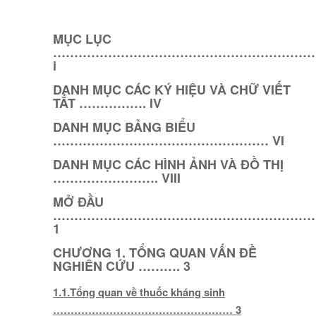
MỤC LỤC
……………………………………………………
i
DANH MỤC CÁC KÝ HIỆU VÀ CHỮ VIẾT
TẮT ……………. IV
DANH MỤC BẢNG BIỂU
…………………………………………… VI
DANH MỤC CÁC HÌNH ẢNH VÀ ĐỒ THỊ
……………………. VIII
MỞ ĐẦU
………………………………………………………
1
CHƯƠNG 1. TỔNG QUAN VẤN ĐỀ
NGHIÊN CỨU ………. 3
1.1.Tổng quan về thuốc kháng sinh
…………………………………………… 3