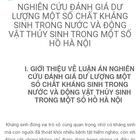
NGHIÊN CỨU ĐÁNH GIÁ DƯ
LƯỢNG MỘT SỐ CHẤT KHÁNG
SINH TRONG NƯỚC VÀ ĐỘNG
VẬT THỦY SINH TRONG MỘT SỐ
HỒ HÀ NỘI
I. GIỚI THIỆU VỀ LUẬN ÁN NGHIÊN
CỨU ĐÁNH GIÁ DƯ LƯỢNG MỘT
SỐ CHẤT KHÁNG SINH TRONG
NƯỚC VÀ ĐỘNG VẬT THỦY SINH
TRONG MỘT SỐ HỒ HÀ NỘI
Kháng sinh đóng vai trò vô cùng quan trọng, nhờ có kháng sinh
mà con người đã thoát khỏi nhiều bệnh tật hiểm nghèo, còn với
động vật chúng không chỉ được dùng trong phòng và điều trị