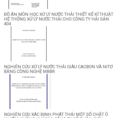
ĐỒ ÁN MÔN HỌC XỬ LÝ NƯỚC THẢI THIẾT KẾ KĨ THUẬT
HỆ THỐNG XỬ LÝ NƯỚC THẢI CHO CÔNG TY HẢI SẢN
404
NGHIÊN CỨU XỬ LÝ NƯỚC THẢI GIÀU CACBON VÀ NITƠ
BẰNG CÔNG NGHỆ MBBR
NGHIÊN CỨU XÁC ĐỊNH PHÁT THẢI MỘT SỐ CHẤT Ô