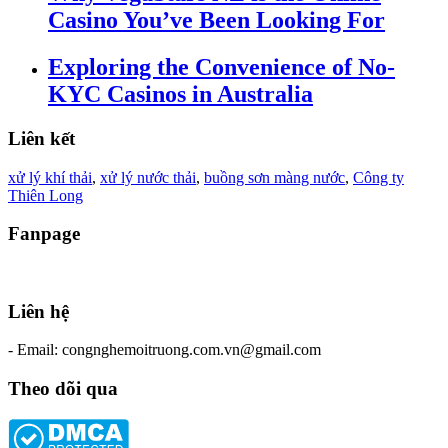
Casino You’ve Been Looking For
Exploring the Convenience of No-
KYC Casinos in Australia
Liên kết
xử lý khí thải
,
xử lý nước thải
,
buồng sơn màng nước
,
Công ty
Thiên Long
Fanpage
Liên hệ
- Email: congnghemoitruong.com.vn@gmail.com
Theo dõi qua