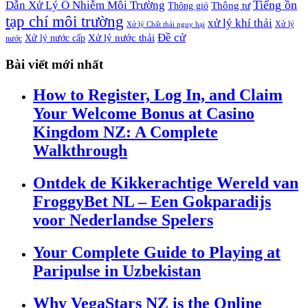
Tiếng ồn
Dẫn Xử Lý Ô Nhiễm Môi Trường
Thông tư
Thông gió
tạp chí môi trường
xử lý khí thải
Xử lý
Xử lý Chất thải nguy hại
Đề cử
Xử lý nước thải
Xử lý nước cấp
nước
Bài viết mới nhất
How to Register, Log In, and Claim
Your Welcome Bonus at Casino
Kingdom NZ: A Complete
Walkthrough
Ontdek de Kikkerachtige Wereld van
FroggyBet NL – Een Gokparadijs
voor Nederlandse Spelers
Your Complete Guide to Playing at
Paripulse in Uzbekistan
Why VegaStars NZ is the Online