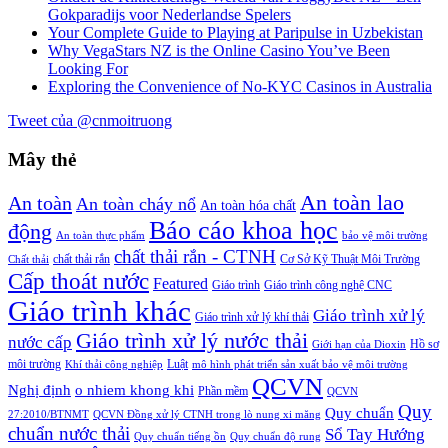
Gokparadijs voor Nederlandse Spelers
Your Complete Guide to Playing at Paripulse in Uzbekistan
Why VegaStars NZ is the Online Casino You’ve Been
Looking For
Exploring the Convenience of No-KYC Casinos in Australia
Tweet của @cnmoitruong
Mây thẻ
An toàn lao
An toàn
An toàn cháy nổ
An toàn hóa chất
Báo cáo khoa học
động
An toàn thực phẩm
bảo vệ môi trường
chất thải rắn - CTNH
chất thải rắn
Cơ Sở Kỹ Thuật Môi Trường
Chất thải
Cấp thoát nước
Featured
Giáo trình
Giáo trình công nghệ CNC
Giáo trình khác
Giáo trình xử lý
Giáo trình xử lý khí thải
Giáo trình xử lý nước thải
nước cấp
Hồ sơ
Giới hạn của Dioxin
môi trường
Luật
Khí thải công nghiệp
mô hình phát triển sản xuất bảo vệ môi trường
QCVN
Nghị định
o nhiem khong khi
Phần mềm
QCVN
Quy
Quy chuẩn
27:2010/BTNMT
QCVN Đồng xử lý CTNH trong lò nung xi măng
chuẩn nước thải
Sổ Tay Hướng
Quy chuẩn tiếng ồn
Quy chuẩn độ rung