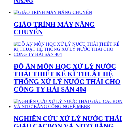
NẴNG
GIÁO TRÌNH MÁY NÂNG
CHUYỂN
ĐỒ ÁN MÔN HỌC XỬ LÝ NƯỚC
THẢI THIẾT KẾ KĨ THUẬT HỆ
THỐNG XỬ LÝ NƯỚC THẢI CHO
CÔNG TY HẢI SẢN 404
NGHIÊN CỨU XỬ LÝ NƯỚC THẢI
GIÀU CACBON VÀ NITƠ BẰNG