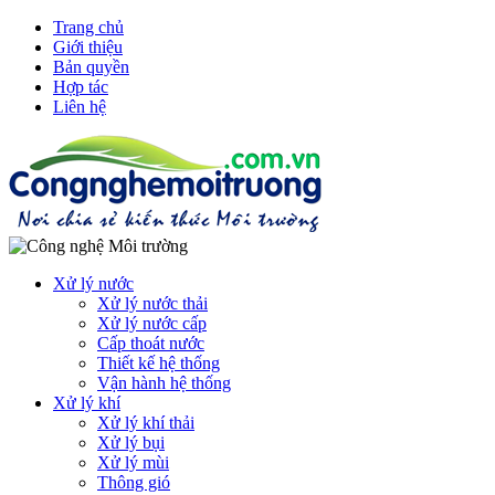
Trang chủ
Giới thiệu
Bản quyền
Hợp tác
Liên hệ
Xử lý nước
Xử lý nước thải
Xử lý nước cấp
Cấp thoát nước
Thiết kế hệ thống
Vận hành hệ thống
Xử lý khí
Xử lý khí thải
Xử lý bụi
Xử lý mùi
Thông gió