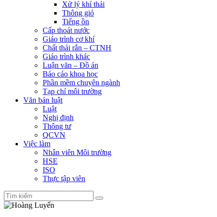
Xử lý khí thải
Thông gió
Tiếng ồn
Cấp thoát nước
Giáo trình cơ khí
Chất thải rắn – CTNH
Giáo trình khác
Luận văn – Đồ án
Báo cáo khoa học
Phần mềm chuyên ngành
Tạp chí môi trường
Văn bản luật
Luật
Nghị định
Thông tư
QCVN
Việc làm
Nhân viên Môi trường
HSE
ISO
Thực tập viên