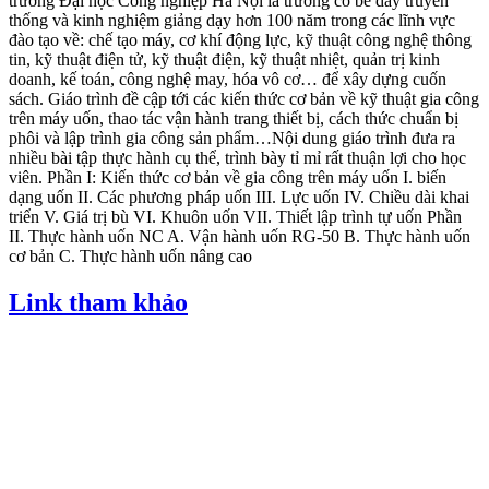
trường Đại học Công nghiệp Hà Nội là trường có bề dày truyền
thống và kinh nghiệm giảng dạy hơn 100 năm trong các lĩnh vực
đào tạo về: chế tạo máy, cơ khí động lực, kỹ thuật công nghệ thông
tin, kỹ thuật điện tử, kỹ thuật điện, kỹ thuật nhiệt, quản trị kinh
doanh, kế toán, công nghệ may, hóa vô cơ… để xây dựng cuốn
sách. Giáo trình đề cập tới các kiến thức cơ bản về kỹ thuật gia công
trên máy uốn, thao tác vận hành trang thiết bị, cách thức chuẩn bị
phôi và lập trình gia công sản phẩm…Nội dung giáo trình đưa ra
nhiều bài tập thực hành cụ thể, trình bày tỉ mỉ rất thuận lợi cho học
viên. Phần I: Kiến thức cơ bản về gia công trên máy uốn I. biến
dạng uốn II. Các phương pháp uốn III. Lực uốn IV. Chiều dài khai
triển V. Giá trị bù VI. Khuôn uốn VII. Thiết lập trình tự uốn Phần
II. Thực hành uốn NC A. Vận hành uốn RG-50 B. Thực hành uốn
cơ bản C. Thực hành uốn nâng cao
Link tham khảo