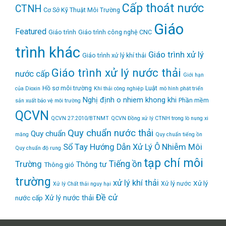
Cấp thoát nước
CTNH
Cơ Sở Kỹ Thuật Môi Trường
Giáo
Featured
Giáo trình
Giáo trình công nghệ CNC
trình khác
Giáo trình xử lý
Giáo trình xử lý khí thải
Giáo trình xử lý nước thải
nước cấp
Giới hạn
Hồ sơ môi trường
Luật
của Dioxin
Khí thải công nghiệp
mô hình phát triển
Nghị định
o nhiem khong khi
Phần mềm
sản xuất bảo vệ môi trường
QCVN
QCVN 27:2010/BTNMT
QCVN Đồng xử lý CTNH trong lò nung xi
Quy chuẩn nước thải
Quy chuẩn
măng
Quy chuẩn tiếng ồn
Sổ Tay Hướng Dẫn Xử Lý Ô Nhiễm Môi
Quy chuẩn độ rung
tạp chí môi
Tiếng ồn
Trường
Thông tư
Thông gió
trường
xử lý khí thải
Xử lý
Xử lý nước
Xử lý Chất thải nguy hại
Đề cử
Xử lý nước thải
nước cấp