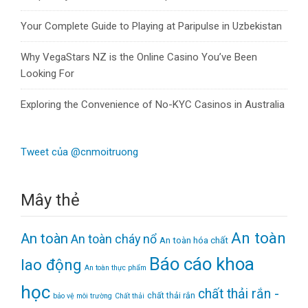
Your Complete Guide to Playing at Paripulse in Uzbekistan
Why VegaStars NZ is the Online Casino You’ve Been
Looking For
Exploring the Convenience of No-KYC Casinos in Australia
Tweet của @cnmoitruong
Mây thẻ
An toàn
An toàn
An toàn cháy nổ
An toàn hóa chất
Báo cáo khoa
lao động
An toàn thực phẩm
học
chất thải rắn -
chất thải rắn
bảo vệ môi trường
Chất thải