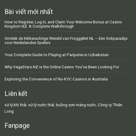
Bài viết mới nhất
How to Register, Log In, and Claim Your Welcome Bonus at Casino
Kingdom NZ: A Complete Walkthrough
Ontdek de Kikkerachtige Wereld van FroggyBet NL – Een Gokparadijs
voor Nederlandse Spelers
Your Complete Guide to Playing at Paripulse in Uzbekistan
Why VegaStars NZ is the Online Casino You’ve Been Looking For
Exploring the Convenience of No-KYC Casinos in Australia
Liên kết
xử lý khí thải
,
xử lý nước thải
,
buồng sơn màng nước
,
Công ty Thiên
Long
Fanpage