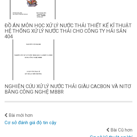
ĐỒ ÁN MÔN HỌC XỬ LÝ NƯỚC THẢI THIẾT KẾ KĨ THUẬT
HỆ THỐNG XỬ LÝ NƯỚC THẢI CHO CÔNG TY HẢI SẢN
404
NGHIÊN CỨU XỬ LÝ NƯỚC THẢI GIÀU CACBON VÀ NITƠ
BẰNG CÔNG NGHỆ MBBR
Bài mới hơn
Cơ sở đánh giá độ tin cậy
Bài Cũ hơn