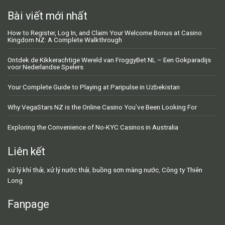
Bài viết mới nhất
How to Register, Log In, and Claim Your Welcome Bonus at Casino
Kingdom NZ: A Complete Walkthrough
Ontdek de Kikkerachtige Wereld van FroggyBet NL – Een Gokparadijs
voor Nederlandse Spelers
Your Complete Guide to Playing at Paripulse in Uzbekistan
Why VegaStars NZ is the Online Casino You’ve Been Looking For
Exploring the Convenience of No-KYC Casinos in Australia
Liên kết
xử lý khí thải
,
xử lý nước thải
,
buồng sơn màng nước
,
Công ty Thiên
Long
Fanpage