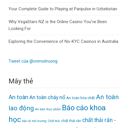
Your Complete Guide to Playing at Paripulse in Uzbekistan
Why VegaStars NZ is the Online Casino You’ve Been
Looking For
Exploring the Convenience of No-KYC Casinos in Australia
Tweet của @cnmoitruong
Mây thẻ
An toàn
An toàn
An toàn cháy nổ
An toàn hóa chất
Báo cáo khoa
lao động
An toàn thực phẩm
học
chất thải rắn -
chất thải rắn
bảo vệ môi trường
Chất thải