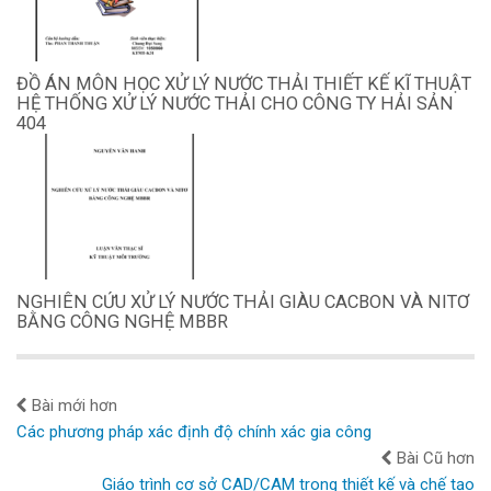
ĐỒ ÁN MÔN HỌC XỬ LÝ NƯỚC THẢI THIẾT KẾ KĨ THUẬT
HỆ THỐNG XỬ LÝ NƯỚC THẢI CHO CÔNG TY HẢI SẢN
404
NGHIÊN CỨU XỬ LÝ NƯỚC THẢI GIÀU CACBON VÀ NITƠ
BẰNG CÔNG NGHỆ MBBR
Bài mới hơn
Các phương pháp xác định độ chính xác gia công
Bài Cũ hơn
Giáo trình cơ sở CAD/CAM trong thiết kế và chế tạo