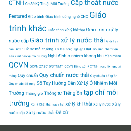
Cấp thoát nước
CTNH
Cơ Sở Kỹ Thuật Môi Trường
Giáo
Featured
Giáo trình
Giáo trình công nghệ CNC
trình khác
Giáo trình xử lý
Giáo trình xử lý khí thải
Giáo trình xử lý nước thải
nước cấp
Giới hạn
Hồ sơ môi trường
Luật
của Dioxin
Khí thải công nghiệp
mô hình phát triển
Nghị định
o nhiem khong khi
Phần mềm
sản xuất bảo vệ môi trường
QCVN
QCVN 27:2010/BTNMT
QCVN Đồng xử lý CTNH trong lò nung xi
Quy chuẩn nước thải
Quy chuẩn
măng
Quy chuẩn tiếng ồn
Sổ Tay Hướng Dẫn Xử Lý Ô Nhiễm Môi
Quy chuẩn độ rung
tạp chí môi
Tiếng ồn
Trường
Thông tư
Thông gió
trường
xử lý khí thải
Xử lý
Xử lý nước
Xử lý Chất thải nguy hại
Đề cử
Xử lý nước thải
nước cấp