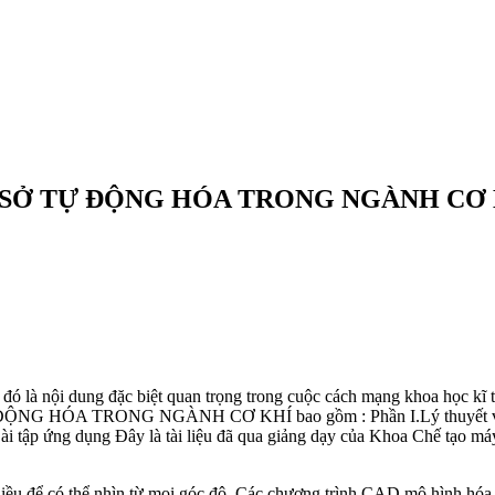
 SỞ TỰ ĐỘNG HÓA TRONG NGÀNH CƠ 
 đó là nội dung đặc biệt quan trọng trong cuộc cách mạng khoa học kĩ 
 ĐỘNG HÓA TRONG NGÀNH CƠ KHÍ bao gồm : Phần I.Lý thuyết về điề
 Bài tập ứng dụng Đây là tài liệu đã qua giảng dạy của Khoa Chế tạo m
ều để có thể nhìn từ mọi góc độ. Các chương trình CAD mô hình hóa vật