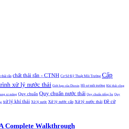
Cấp
chất thải rắn - CTNH
t thải rắn
Cơ Sở Kỹ Thuật Môi Trường
rình xử lý nước thải
Hồ sơ môi trường
Giới hạn của Dioxin
Khí thải công
Quy chuẩn nước thải
Quy chuẩn
ung xi măng
Quy chuẩn tiếng ồn
Quy
xử lý khí thải
Đề cử
Xử lý nước thải
Xử lý nước cấp
Xử lý nước
ại
 A Complete Walkthrough