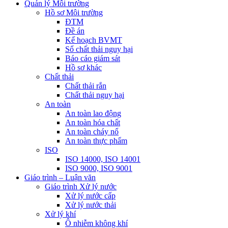
Quản lý Môi trường
Hồ sơ Môi trường
ĐTM
Đề án
Kế hoạch BVMT
Sổ chất thải nguy hại
Báo cáo giám sát
Hồ sơ khác
Chất thải
Chất thải rắn
Chất thải nguy hại
An toàn
An toàn lao động
An toàn hóa chất
An toàn cháy nổ
An toàn thực phẩm
ISO
ISO 14000, ISO 14001
ISO 9000, ISO 9001
Giáo trình – Luận văn
Giáo trình Xử lý nước
Xử lý nước cấp
Xử lý nước thải
Xử lý khí
Ô nhiễm không khí