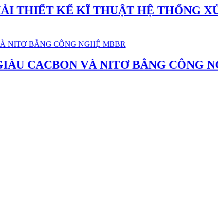
ẢI THIẾT KẾ KĨ THUẬT HỆ THỐNG X
GIÀU CACBON VÀ NITƠ BẰNG CÔNG 