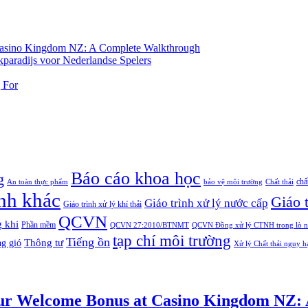
 Casino Kingdom NZ: A Complete Walkthrough
aradijs voor Nederlandse Spelers
 For
Báo cáo khoa học
g
chấ
An toàn thực phẩm
bảo vệ môi trường
Chất thải
ình khác
Giáo t
Giáo trình xử lý nước cấp
Giáo trình xử lý khí thải
QCVN
 khi
Phần mềm
QCVN 27:2010/BTNMT
QCVN Đồng xử lý CTNH trong lò n
tạp chí môi trường
Tiếng ồn
Thông tư
g gió
Xử lý Chất thải nguy h
Your Welcome Bonus at Casino Kingdom NZ: