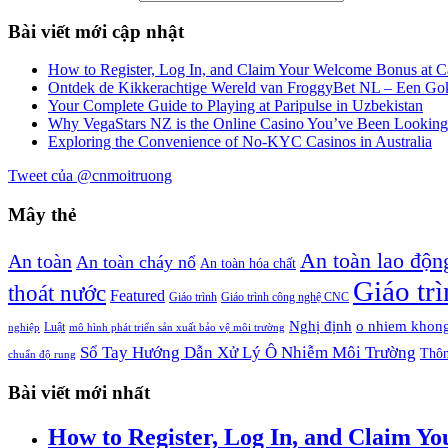
Bài viết mới cập nhật
How to Register, Log In, and Claim Your Welcome Bonus at
Ontdek de Kikkerachtige Wereld van FroggyBet NL – Een Gokp
Your Complete Guide to Playing at Paripulse in Uzbekistan
Why VegaStars NZ is the Online Casino You’ve Been Looking
Exploring the Convenience of No-KYC Casinos in Australia
Tweet của @cnmoitruong
Mây thẻ
An toàn lao độn
An toàn
An toàn cháy nổ
An toàn hóa chất
Giáo tr
thoát nước
Featured
Giáo trình
Giáo trình công nghệ CNC
Nghị định
o nhiem khong
Luật
nghiệp
mô hình phát triển sản xuất bảo vệ môi trường
Sổ Tay Hướng Dẫn Xử Lý Ô Nhiễm Môi Trường
Thôn
chuẩn độ rung
Bài viết mới nhất
How to Register, Log In, and Claim 