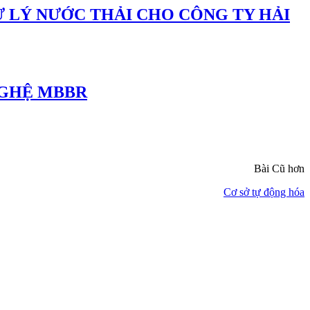
Ử LÝ NƯỚC THẢI CHO CÔNG TY HẢI
NGHỆ MBBR
Bài Cũ hơn
Cơ sở tự động hóa