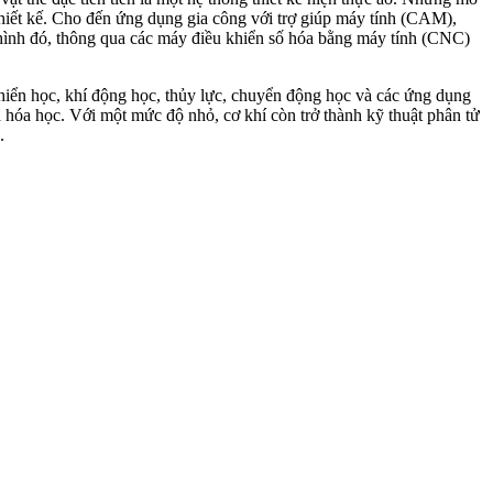
hiết kế. Cho đến ứng dụng gia công với trợ giúp máy tính (CAM),
 hình đó, thông qua các máy điều khiển số hóa bằng máy tính (CNC)
 khiển học, khí động học, thủy lực, chuyển động học và các ứng dụng
à hóa học. Với một mức độ nhỏ, cơ khí còn trở thành kỹ thuật phân tử
.