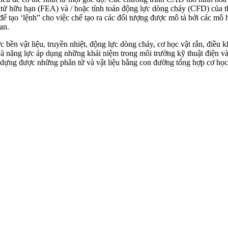
 tử hữu hạn (FEA) và / hoặc tính toán động lực dòng chảy (CFD) của t
 tạo ‘lệnh” cho việc chế tạo ra các đối tượng được mô tả bởi các mô
an.
 bền vật liệu, truyền nhiệt, động lực dòng chảy, cơ học vật rắn, điều
 và năng lực áp dụng những khái niệm trong môi trường kỹ thuật điện v
y dựng được những phân tử và vật liệu bằng con đường tổng hợp cơ học