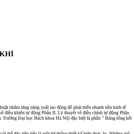
KHÍ
thuật nhằm tăng năng xuất lao động để phát triển nhanh nền kinh tế
u khiển tự động Phần II. Lý thuyết về điều chỉnh tự động Phần
áy Trường Đại học Bách khoa Hà Nội đặc biệt là phần ” Bảng tổng kết
 thể đặc tiên tiến là một hệ thống thiết kế hiện thực ảo. Những mô