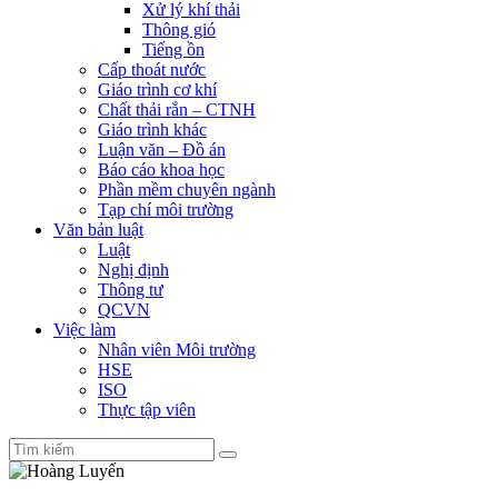
Xử lý khí thải
Thông gió
Tiếng ồn
Cấp thoát nước
Giáo trình cơ khí
Chất thải rắn – CTNH
Giáo trình khác
Luận văn – Đồ án
Báo cáo khoa học
Phần mềm chuyên ngành
Tạp chí môi trường
Văn bản luật
Luật
Nghị định
Thông tư
QCVN
Việc làm
Nhân viên Môi trường
HSE
ISO
Thực tập viên