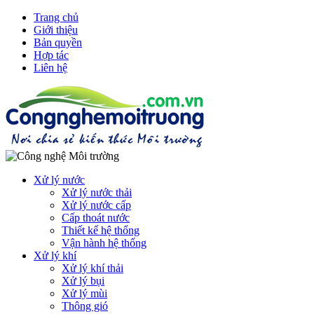
Trang chủ
Giới thiệu
Bản quyền
Hợp tác
Liên hệ
Xử lý nước
Xử lý nước thải
Xử lý nước cấp
Cấp thoát nước
Thiết kế hệ thống
Vận hành hệ thống
Xử lý khí
Xử lý khí thải
Xử lý bụi
Xử lý mùi
Thông gió