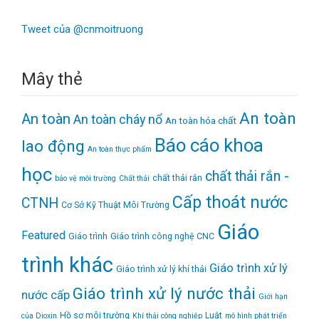
Tweet của @cnmoitruong
Mây thẻ
An toàn
An toàn
An toàn cháy nổ
An toàn hóa chất
Báo cáo khoa
lao động
An toàn thực phẩm
học
chất thải rắn -
chất thải rắn
bảo vệ môi trường
Chất thải
Cấp thoát nước
CTNH
Cơ Sở Kỹ Thuật Môi Trường
Giáo
Featured
Giáo trình
Giáo trình công nghệ CNC
trình khác
Giáo trình xử lý
Giáo trình xử lý khí thải
Giáo trình xử lý nước thải
nước cấp
Giới hạn
Hồ sơ môi trường
Luật
của Dioxin
Khí thải công nghiệp
mô hình phát triển