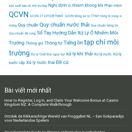
Nghị định
o nhiem khong khi
Phần mềm
sản xuất bảo vệ môi trường
QCVN
QCVN 27:2010/BTNMT
QCVN Đồng xử lý CTNH trong lò nung xi
Quy chuẩn nước thải
Quy chuẩn
măng
Quy chuẩn tiếng ồn
Sổ Tay Hướng Dẫn Xử Lý Ô Nhiễm Môi
Quy chuẩn độ rung
tạp chí môi
Tiếng ồn
Trường
Thông tư
Thông gió
trường
xử lý khí thải
Xử lý
Xử lý nước
Xử lý Chất thải nguy hại
Đề cử
Xử lý nước thải
nước cấp
Bài viết mới nhất
How to Register, Log In, and Claim Your Welcome Bonus at Casino
Kingdom NZ: A Complete Walkthrough
Ontdek de Kikkerachtige Wereld van FroggyBet NL – Een Gokparadijs
voor Nederlandse Spelers
Your Complete Guide to Playing at Paripulse in Uzbekistan