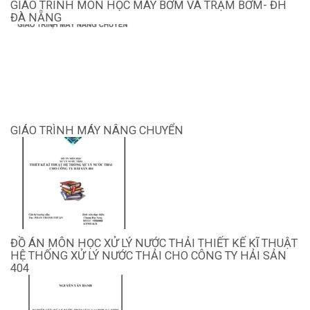
GIÁO TRÌNH MÔN HỌC MÁY BƠM VÀ TRẠM BƠM- ĐH
ĐÀ NẴNG
GIÁO TRÌNH MÁY NÂNG CHUYỂN
ĐỒ ÁN MÔN HỌC XỬ LÝ NƯỚC THẢI THIẾT KẾ KĨ THUẬT
HỆ THỐNG XỬ LÝ NƯỚC THẢI CHO CÔNG TY HẢI SẢN
404