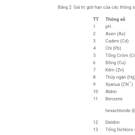
Bảng 2: Giá trị giới hạn của các thông
TT
Thông số
1
pH
2
Asen (As)
3
Cadimi (Cd)
4
Chì (Pb)
5
Tổng Crôm (Cr
6
Đồng (Cu)
7
Kẽm (Zn)
8
Thủy ngân (Hg
–
9
Xyanua (CN
)
10
Aldrin
11
Benzene
hexachloride 
12
Dieldrin
13
Tổng Dichloro 