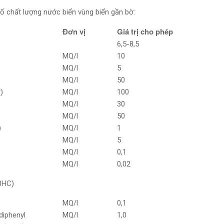
 số chất lượng nước biển vùng biển gần bờ:
Đơn vị
Giá trị cho phép
6,5-8,5
MQ/l
10
MQ/l
5
MQ/l
50
)
MQ/l
100
MQ/l
30
MQ/l
50
)
MQ/l
1
MQ/l
5
MQ/l
0,1
MQ/l
0,02
(BHC)
MQ/l
0,1
diphenyl
MQ/l
1,0