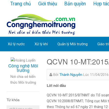
Trang chủ
Giới thiệu
Bản quyền
Hợp tá
Xử lý nước
Xử lý khí
Quản lý Môi trường
Giáo tr
QCVN 10-MT:2015/
Công nghệ Môi
trường
Bởi
Thành Nguyễn
Lúc 11/04/2016
Nơi chia sẻ kiến
thức Môi trường
Lời nói đầu
QCVN 10-MT:2015/BTNMT do Tổ soạn thả
Từ khóa
QCVN 10:2008/BTNMT; Tổng cục Môi tr
theo Thông tư số 67 ngày 21 tháng 12