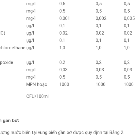
mg/l
0,5
0,5
0,5
mg/l
0,5
0,5
0,5
mg/l
0,001
0,002
0,005
ụg/l
0,1
0,1
0,1
HC)
ụg/l
0,02
0,02
0,02
ụg/l
0,1
0,1
0,1
ichloroethane
ụg/l
1,0
1,0
1,0
epoxide
ụg/l
0,2
0,2
0,2
mg/l
0,03
0,03
0,03
mg/l
0,5
0,5
0,5
MPN hoặc
1000
1000
1000
CFU/100ml
n gần bờ:
lượng nước biển tại vùng biển gần bờ được quy định tại Bảng 2.