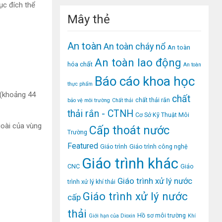
ục đích thể
Mây thẻ
An toàn
An toàn cháy nổ
An toàn
An toàn lao động
hóa chất
An toàn
Báo cáo khoa học
thực phẩm
ý (khoảng 44
chất
chất thải rắn
bảo vệ môi trường
Chất thải
thải rắn - CTNH
Cơ Sở Kỹ Thuật Môi
goài của vùng
Cấp thoát nước
Trường
Featured
Giáo trình
Giáo trình công nghệ
Giáo trình khác
CNC
Giáo
Giáo trình xử lý nước
trình xử lý khí thải
Giáo trình xử lý nước
cấp
thải
Hồ sơ môi trường
Giới hạn của Dioxin
Khí