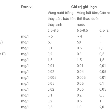
Đơn vị
Giá trị giới hạn
Vùng nuôi trồng
Vùng bãi tắm,
Các nơ
thủy sản, bảo tồn
thể thao dưới
thủy sinh
nước
6,5-8,5
6,5-8,5
6,5- 8,
mg/l
> 5
> 4
–
S)
mg/l
50
50
–
)
mg/l
0,1
0,5
0,5
o P)
mg/l
0,2
0,3
0,5
mg/l
1,5
1,5
1,5
mg/l
0,01
0,01
0,01
mg/l
0,02
0,04
0,05
mg/l
0,005
0,005
0,01
mg/l
0,05
0,05
0,1
mg/l
0,02
0,05
0,05
mg/l
0,1
0,2
0,5
mg/l
0,2
0,5
1
mg/l
0,5
1,0
2,0