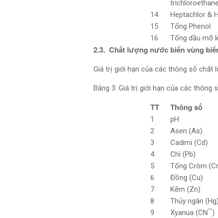
trichloroethan
14
Heptachlor & 
15
Tổng Phenol
16
Tổng dầu mỡ 
2.3. Chất lượng nước biển vùng biể
Giá trị giới hạn của các thông số chất 
Bảng 3: Giá trị giới hạn của các thông
TT
Thông số
1
pH
2
Asen (As)
3
Cadimi (Cd)
4
Chì (Pb)
5
Tổng Crôm (Cr
6
Đồng (Cu)
7
Kẽm (Zn)
8
Thủy ngân (Hg
–
9
Xyanua (CN
)