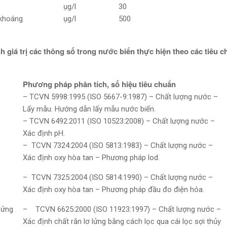
ụg/l
30
 khoáng
ụg/l
500
h giá trị các thông số trong nước biển thực hiện theo các tiêu 
Phương pháp phân tích, số hiệu tiêu chuẩn
– TCVN 5998:1995 (ISO 5667-9:1987) – Chất lượng nước –
Lấy mẫu. Hướng dẫn lấy mẫu nước biển.
– TCVN 6492:2011 (ISO 10523:2008) – Chất lượng nước –
Xác định pH.
– TCVN 7324:2004 (ISO 5813:1983) – Chất lượng nước –
Xác định oxy hòa tan – Phương pháp lod.
– TCVN 7325:2004 (ISO 5814:1990) – Chất lượng nước –
Xác định oxy hòa tan – Phương pháp đầu đo điện hóa.
lửng
– TCVN 6625:2000 (ISO 11923:1997) – Chất lượng nước –
Xác định chất rắn lơ lửng bằng cách lọc qua cái lọc sợi thủy