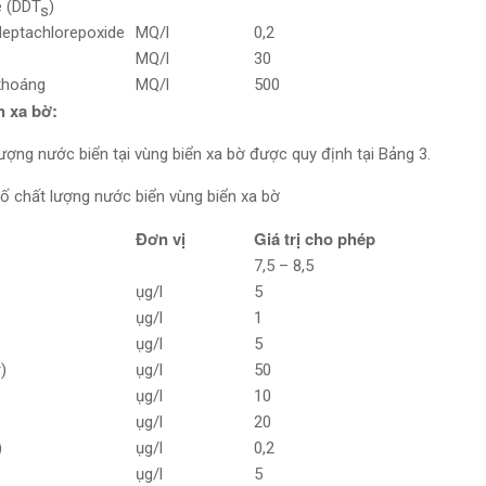
e (DDT
)
s
Heptachlorepoxide
MQ/l
0,2
MQ/l
30
khoáng
MQ/l
500
n xa bờ:
lượng nước biển tại vùng biển xa bờ được quy định tại Bảng 3.
 số chất lượng nước biển vùng biển xa bờ
Đơn vị
Giá trị cho phép
7,5 – 8,5
ụg/l
5
ụg/l
1
ụg/l
5
)
ụg/l
50
ụg/l
10
ụg/l
20
)
ụg/l
0,2
ụg/l
5