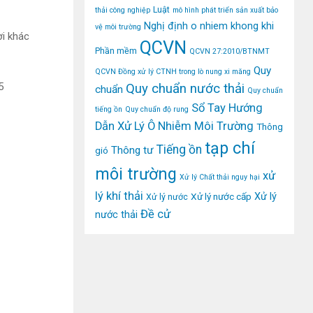
Luật
thải công nghiệp
mô hình phát triển sản xuất bảo
Nghị định
o nhiem khong khi
vệ môi trường
i khác
QCVN
Phần mềm
QCVN 27:2010/BTNMT
Quy
QCVN Đồng xử lý CTNH trong lò nung xi măng
5
Quy chuẩn nước thải
chuẩn
Quy chuẩn
Sổ Tay Hướng
tiếng ồn
Quy chuẩn độ rung
Dẫn Xử Lý Ô Nhiễm Môi Trường
Thông
tạp chí
Tiếng ồn
Thông tư
gió
môi trường
xử
Xử lý Chất thải nguy hại
lý khí thải
Xử lý
Xử lý nước cấp
Xử lý nước
Đề cử
nước thải