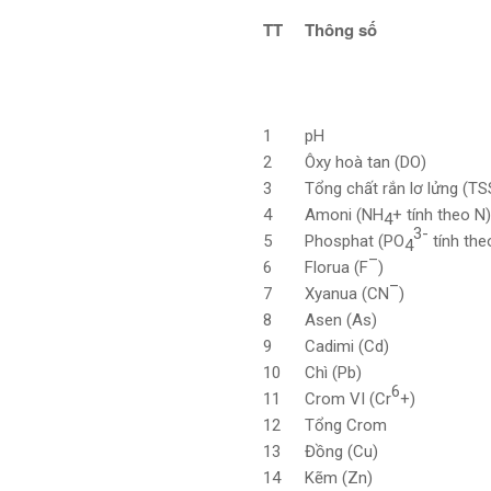
TT
Thông số
1
pH
2
Ôxy hoà tan (DO)
3
Tổng chất rắn lơ lửng (TS
4
Amoni (NH
+ tính theo N
4
3-
5
Phosphat (PO
tính the
4
–
6
Florua (F
)
–
7
Xyanua (CN
)
8
Asen (As)
9
Cadimi (Cd)
10
Chì (Pb)
6
11
Crom VI (Cr
+)
12
Tổng Crom
13
Đồng (Cu)
14
Kẽm (Zn)