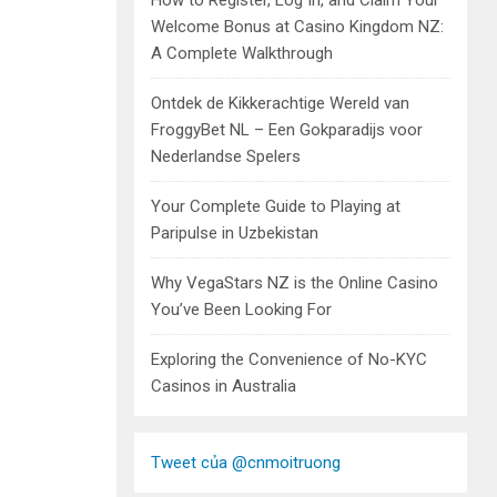
How to Register, Log In, and Claim Your
Welcome Bonus at Casino Kingdom NZ:
A Complete Walkthrough
Ontdek de Kikkerachtige Wereld van
FroggyBet NL – Een Gokparadijs voor
Nederlandse Spelers
Your Complete Guide to Playing at
Paripulse in Uzbekistan
Why VegaStars NZ is the Online Casino
You’ve Been Looking For
Exploring the Convenience of No-KYC
Casinos in Australia
Tweet của @cnmoitruong