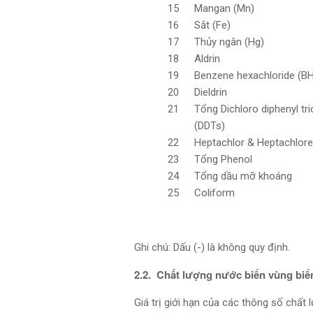
15
Mangan (Mn)
16
Sắt (Fe)
17
Thủy ngân (Hg)
18
Aldrin
19
Benzene hexachloride (B
20
Dieldrin
21
Tổng Dichloro diphenyl tr
(DDTs)
22
Heptachlor & Heptachlor
23
Tổng Phenol
24
Tổng dầu mỡ khoáng
25
Coliform
Ghi chú: Dấu (-) là không quy định.
2.2. Chất lượng nước biển vùng biể
Giá trị giới hạn của các thông số chất 