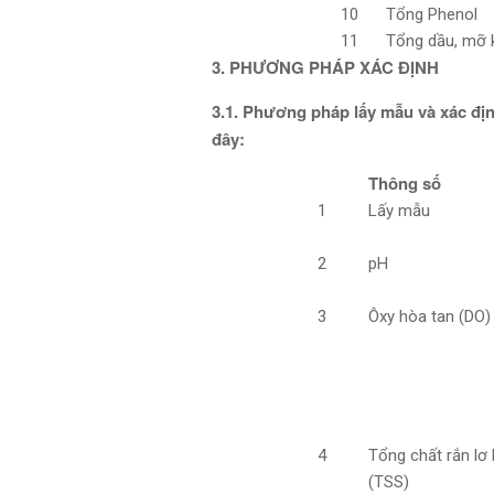
10
Tổng Phenol
11
Tổng dầu, mỡ
3. PHƯƠNG PHÁP XÁC ĐỊNH
3.1. Phương pháp lấy mẫu và xác địn
đây:
Thông số
1
Lấy mẫu
2
pH
3
Ôxy hòa tan (DO)
4
Tổng chất rắn lơ 
(TSS)