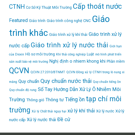
Cấp thoát nước
CTNH
Cơ Sở Kỹ Thuật Môi Trường
Giáo
Featured
Giáo trình
Giáo trình công nghệ CNC
trình khác
Giáo trình xử lý
Giáo trình xử lý khí thải
Giáo trình xử lý nước thải
nước cấp
Giới hạn
Hồ sơ môi trường
Luật
của Dioxin
Khí thải công nghiệp
mô hình phát triển
Nghị định
o nhiem khong khi
Phần mềm
sản xuất bảo vệ môi trường
QCVN
QCVN 27:2010/BTNMT
QCVN Đồng xử lý CTNH trong lò nung xi
Quy chuẩn nước thải
Quy chuẩn
măng
Quy chuẩn tiếng ồn
Sổ Tay Hướng Dẫn Xử Lý Ô Nhiễm Môi
Quy chuẩn độ rung
tạp chí môi
Tiếng ồn
Trường
Thông tư
Thông gió
trường
xử lý khí thải
Xử lý
Xử lý nước
Xử lý Chất thải nguy hại
Đề cử
Xử lý nước thải
nước cấp