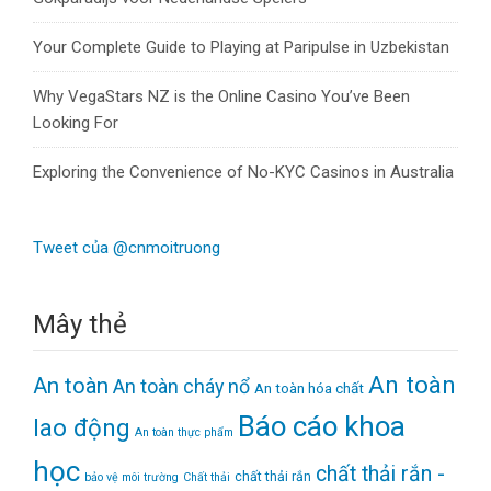
Your Complete Guide to Playing at Paripulse in Uzbekistan
Why VegaStars NZ is the Online Casino You’ve Been
Looking For
Exploring the Convenience of No-KYC Casinos in Australia
Tweet của @cnmoitruong
Mây thẻ
An toàn
An toàn
An toàn cháy nổ
An toàn hóa chất
Báo cáo khoa
lao động
An toàn thực phẩm
học
chất thải rắn -
chất thải rắn
bảo vệ môi trường
Chất thải