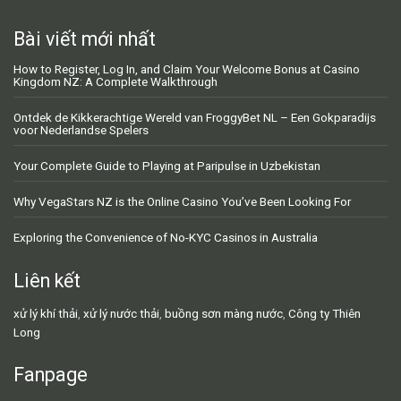
Bài viết mới nhất
How to Register, Log In, and Claim Your Welcome Bonus at Casino
Kingdom NZ: A Complete Walkthrough
Ontdek de Kikkerachtige Wereld van FroggyBet NL – Een Gokparadijs
voor Nederlandse Spelers
Your Complete Guide to Playing at Paripulse in Uzbekistan
Why VegaStars NZ is the Online Casino You’ve Been Looking For
Exploring the Convenience of No-KYC Casinos in Australia
Liên kết
xử lý khí thải
,
xử lý nước thải
,
buồng sơn màng nước
,
Công ty Thiên
Long
Fanpage