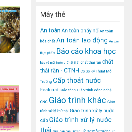
Mây thẻ
An toàn
An toàn cháy nổ
An toàn
An toàn lao động
hóa chất
An toàn
Báo cáo khoa học
thực phẩm
chất
chất thải rắn
bảo vệ môi trường
Chất thải
thải rắn - CTNH
Cơ Sở Kỹ Thuật Môi
Cấp thoát nước
Trường
Featured
Giáo trình
Giáo trình công nghệ
Giáo trình khác
CNC
Giáo
Giáo trình xử lý nước
trình xử lý khí thải
Giáo trình xử lý nước
cấp
thải
Hồ sơ môi trường
Giới hạn của Dioxin
Khí