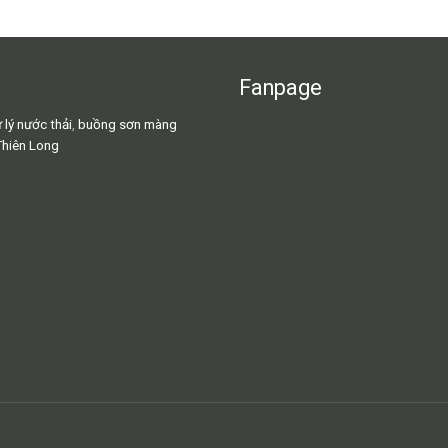
Fanpage
 lý nước thải
,
buồng sơn màng
Thiên Long