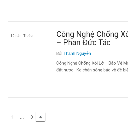
Công Nghệ Chống Xó
10 năm Trước
– Phan Đức Tác
Tạp chí môi trường
Thành Nguyễn
Bởi
Công Nghệ Chống Xói Lở – Bảo Vệ Môi
đất nước : Kè chắn sóng bảo vệ đê biể
1
…
3
4