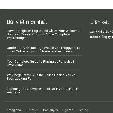
Bài viết mới nhất
Liên kết
How to Register, Log In, and Claim Your Welcome
xử lý khí thải
,
xử
Bonus at Casino Kingdom NZ: A Complete
nước
,
Công ty 
Walkthrough
Ontdek de Kikkerachtige Wereld van FroggyBet NL
– Een Gokparadijs voor Nederlandse Spelers
Your Complete Guide to Playing at Paripulse in
Uzbekistan
Why VegaStars NZ is the Online Casino You’ve
Been Looking For
Exploring the Convenience of No-KYC Casinos in
Australia
Trang chủ
Giới thiệu
Bản quyền
Hợp tác
Liên hệ