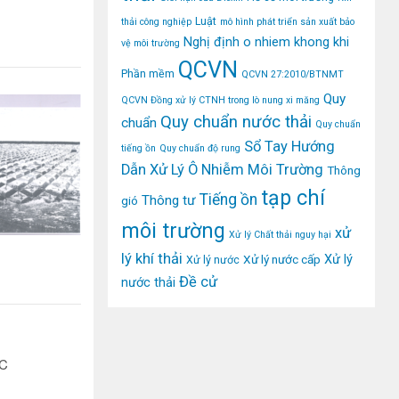
Luật
thải công nghiệp
mô hình phát triển sản xuất bảo
Nghị định
o nhiem khong khi
vệ môi trường
QCVN
Phần mềm
QCVN 27:2010/BTNMT
Quy
QCVN Đồng xử lý CTNH trong lò nung xi măng
Quy chuẩn nước thải
chuẩn
Quy chuẩn
Sổ Tay Hướng
tiếng ồn
Quy chuẩn độ rung
Dẫn Xử Lý Ô Nhiễm Môi Trường
Thông
tạp chí
Tiếng ồn
Thông tư
gió
môi trường
xử
Xử lý Chất thải nguy hại
lý khí thải
Xử lý
Xử lý nước cấp
Xử lý nước
Đề cử
nước thải
C