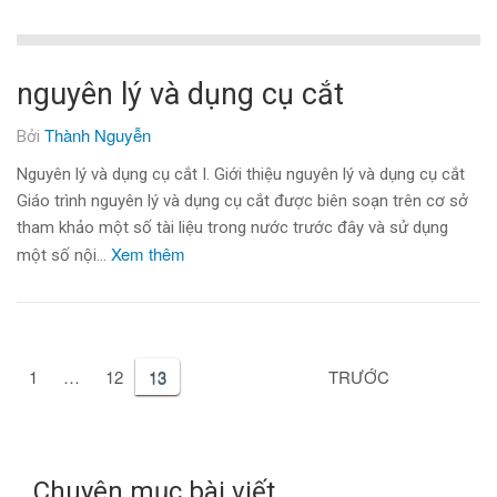
nguyên lý và dụng cụ cắt
Thành Nguyễn
Bởi
Nguyên lý và dụng cụ cắt I. Giới thiệu nguyên lý và dụng cụ cắt
Giáo trình nguyên lý và dụng cụ cắt được biên soạn trên cơ sở
tham khảo một số tài liệu trong nước trước đây và sử dụng
Xem thêm
một số nội…
1
…
12
13
TRƯỚC
Chuyên mục bài viết