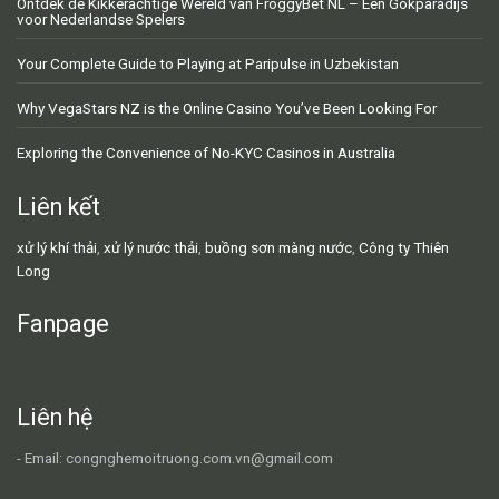
Ontdek de Kikkerachtige Wereld van FroggyBet NL – Een Gokparadijs
voor Nederlandse Spelers
Your Complete Guide to Playing at Paripulse in Uzbekistan
Why VegaStars NZ is the Online Casino You’ve Been Looking For
Exploring the Convenience of No-KYC Casinos in Australia
Liên kết
xử lý khí thải
,
xử lý nước thải
,
buồng sơn màng nước
,
Công ty Thiên
Long
Fanpage
Liên hệ
- Email: congnghemoitruong.com.vn@gmail.com