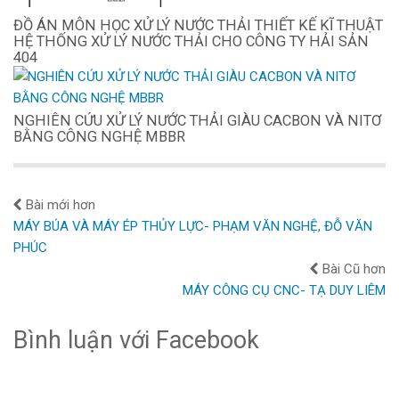
ĐỒ ÁN MÔN HỌC XỬ LÝ NƯỚC THẢI THIẾT KẾ KĨ THUẬT
HỆ THỐNG XỬ LÝ NƯỚC THẢI CHO CÔNG TY HẢI SẢN
404
NGHIÊN CỨU XỬ LÝ NƯỚC THẢI GIÀU CACBON VÀ NITƠ
BẰNG CÔNG NGHỆ MBBR
Bài mới hơn
MÁY BÚA VÀ MÁY ÉP THỦY LỰC- PHẠM VĂN NGHỆ, ĐỖ VĂN
PHÚC
Bài Cũ hơn
MÁY CÔNG CỤ CNC- TẠ DUY LIÊM
Bình luận với Facebook