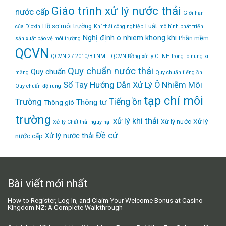
Giáo trình xử lý nước thải
nước cấp
Giới hạn
Hồ sơ môi trường
Luật
của Dioxin
Khí thải công nghiệp
mô hình phát triển
Nghị định
o nhiem khong khi
Phần mềm
sản xuất bảo vệ môi trường
QCVN
QCVN 27:2010/BTNMT
QCVN Đồng xử lý CTNH trong lò nung xi
Quy chuẩn nước thải
Quy chuẩn
măng
Quy chuẩn tiếng ồn
Sổ Tay Hướng Dẫn Xử Lý Ô Nhiễm Môi
Quy chuẩn độ rung
tạp chí môi
Tiếng ồn
Trường
Thông tư
Thông gió
trường
xử lý khí thải
Xử lý
Xử lý nước
Xử lý Chất thải nguy hại
Đề cử
Xử lý nước thải
nước cấp
Bài viết mới nhất
How to Register, Log In, and Claim Your Welcome Bonus at Casino
Kingdom NZ: A Complete Walkthrough