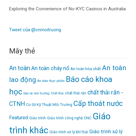
Exploring the Convenience of No-KYC Casinos in Australia
Tweet của @cnmoitruong
Mây thẻ
An toàn
An toàn
An toàn cháy nổ
An toàn hóa chất
Báo cáo khoa
lao động
An toàn thực phẩm
học
chất thải rắn -
chất thải rắn
bảo vệ môi trường
Chất thải
Cấp thoát nước
CTNH
Cơ Sở Kỹ Thuật Môi Trường
Giáo
Featured
Giáo trình
Giáo trình công nghệ CNC
trình khác
Giáo trình xử lý
Giáo trình xử lý khí thải