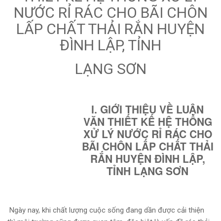
NƯỚC RỈ RÁC CHO BÃI CHÔN
LẤP CHẤT THẢI RẮN HUYỆN
ĐÌNH LẬP, TỈNH
LẠNG SƠN
I. GIỚI THIỆU VỀ LUẬN
VĂN THIẾT KẾ HỆ THỐNG
XỬ LÝ NƯỚC RỈ RÁC CHO
BÃI CHÔN LẤP CHẤT THẢI
RẮN HUYỆN ĐÌNH LẬP,
TỈNH LẠNG SƠN
Ngày nay, khi chất lượng cuộc sống đang dần được cải thiện