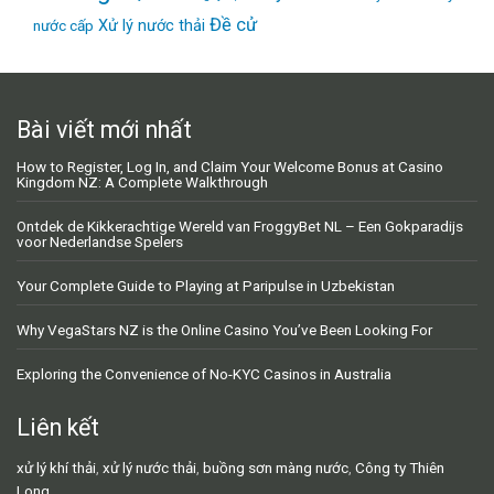
Đề cử
Xử lý nước thải
nước cấp
Bài viết mới nhất
How to Register, Log In, and Claim Your Welcome Bonus at Casino
Kingdom NZ: A Complete Walkthrough
Ontdek de Kikkerachtige Wereld van FroggyBet NL – Een Gokparadijs
voor Nederlandse Spelers
Your Complete Guide to Playing at Paripulse in Uzbekistan
Why VegaStars NZ is the Online Casino You’ve Been Looking For
Exploring the Convenience of No-KYC Casinos in Australia
Liên kết
xử lý khí thải
,
xử lý nước thải
,
buồng sơn màng nước
,
Công ty Thiên
Long