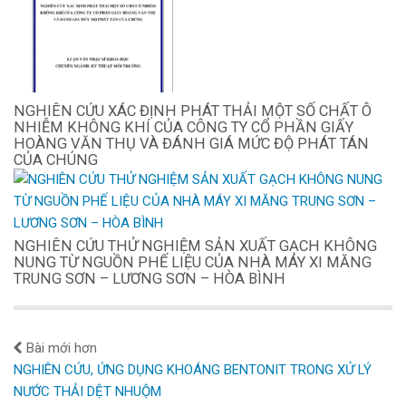
NGHIÊN CỨU XÁC ĐỊNH PHÁT THẢI MỘT SỐ CHẤT Ô
NHIỄM KHÔNG KHÍ CỦA CÔNG TY CỔ PHẦN GIẤY
HOÀNG VĂN THỤ VÀ ĐÁNH GIÁ MỨC ĐỘ PHÁT TÁN
CỦA CHÚNG
NGHIÊN CỨU THỬ NGHIỆM SẢN XUẤT GẠCH KHÔNG
NUNG TỪ NGUỒN PHẾ LIỆU CỦA NHÀ MÁY XI MĂNG
TRUNG SƠN – LƯƠNG SƠN – HÒA BÌNH
Bài mới hơn
NGHIÊN CỨU, ỨNG DỤNG KHOÁNG BENTONIT TRONG XỬ LÝ
NƯỚC THẢI DỆT NHUỘM