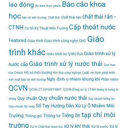
Báo cáo khoa
lao động
An toàn thực phẩm
học
chất thải rắn -
chất thải rắn
bảo vệ môi trường
Chất thải
Cấp thoát nước
CTNH
Cơ Sở Kỹ Thuật Môi Trường
Giáo
Featured
Giáo trình
Giáo trình công nghệ CNC
trình khác
Giáo trình xử lý
Giáo trình xử lý khí thải
Giáo trình xử lý nước thải
nước cấp
Giới hạn
Hồ sơ môi trường
Luật
của Dioxin
Khí thải công nghiệp
mô hình phát triển
Nghị định
o nhiem khong khi
Phần mềm
sản xuất bảo vệ môi trường
QCVN
QCVN 27:2010/BTNMT
QCVN Đồng xử lý CTNH trong lò nung xi
Quy chuẩn nước thải
Quy chuẩn
măng
Quy chuẩn tiếng ồn
Sổ Tay Hướng Dẫn Xử Lý Ô Nhiễm Môi
Quy chuẩn độ rung
tạp chí môi
Tiếng ồn
Trường
Thông tư
Thông gió
trường
xử lý khí thải
Xử lý
Xử lý nước
Xử lý Chất thải nguy hại