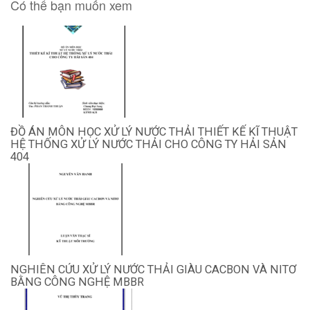
Có thể bạn muốn xem
ĐỒ ÁN MÔN HỌC XỬ LÝ NƯỚC THẢI THIẾT KẾ KĨ THUẬT
HỆ THỐNG XỬ LÝ NƯỚC THẢI CHO CÔNG TY HẢI SẢN
404
NGHIÊN CỨU XỬ LÝ NƯỚC THẢI GIÀU CACBON VÀ NITƠ
BẰNG CÔNG NGHỆ MBBR