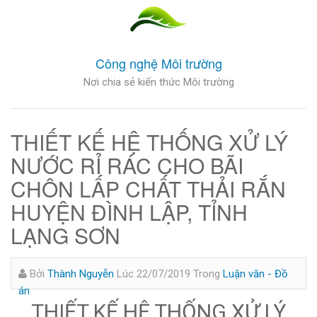
Công nghệ Môi trường
Nơi chia sẻ kiến thức Môi trường
THIẾT KẾ HỆ THỐNG XỬ LÝ
NƯỚC RỈ RÁC CHO BÃI
CHÔN LẤP CHẤT THẢI RẮN
HUYỆN ĐÌNH LẬP, TỈNH
LẠNG SƠN
Bởi
Thành Nguyễn
Lúc 22/07/2019
Trong
Luận văn - Đồ
án
THIẾT KẾ HỆ THỐNG XỬ LÝ