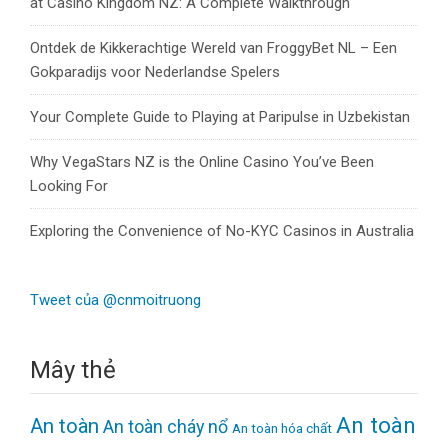
at Casino Kingdom NZ: A Complete Walkthrough
Ontdek de Kikkerachtige Wereld van FroggyBet NL – Een
Gokparadijs voor Nederlandse Spelers
Your Complete Guide to Playing at Paripulse in Uzbekistan
Why VegaStars NZ is the Online Casino You’ve Been
Looking For
Exploring the Convenience of No-KYC Casinos in Australia
Tweet của @cnmoitruong
Mây thẻ
An toàn
An toàn
An toàn cháy nổ
An toàn hóa chất