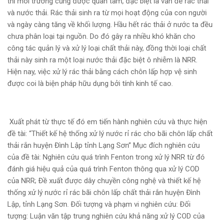
thì môi trường
cũng được quan tâm, đặc biệt là vấn đề rác thải
và nước thải. Rác thải sinh ra từ mọi
hoạt động của con người
và ngày càng tăng về khối lượng. Hầu hết rác thải ở nước
ta đều
chưa phân loại tại nguồn. Do đó gây ra nhiều khó khăn cho
công tác quản lý
và xử lý loại chất thải này, đồng thời loại chất
thải này sinh ra một loại nước thải
đặc biệt ô nhiễm là NRR.
Hiện nay, việc xử lý rác thải bằng cách chôn lấp hợp vệ
sinh
được coi là biện pháp hữu dụng bởi tính kinh tế cao.
Xuất phát từ thực tế đó em tiến hành nghiên cứu và thực hiện
đề tài: “
Thiết kế hệ thống xử lý nước rỉ rác cho bãi chôn lấp chất
thải rắn huyện Đình Lập tỉnh Lạng Sơn” Mục đích nghiên cứu
của đề tài: Nghiên cứu quá trình Fenton trong xử lý NRR từ đó
đánh giá hiệu quả của quá trình Fenton thông qua xử lý COD
của NRR; Đề xuất được dây chuyền công nghệ và thiết kế hệ
thống xử lý nước rỉ rác bãi chôn lấp chất thải rắn huyện Đình
Lập, tỉnh Lạng Sơn. Đối tượng và phạm vi nghiên cứu: Đối
tượng: Luận văn tập trung nghiên cứu khả năng xử lý COD của