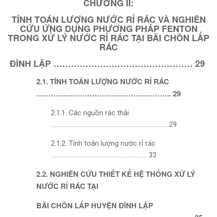
CHƯƠNG II:
TÍNH TOÁN LƯỢNG NƯỚC RỈ RÁC VÀ NGHIÊN
CỨU ỨNG DỤNG PHƯƠNG PHÁP FENTON
TRONG XỬ LÝ NƯỚC RỈ RÁC TẠI BÃI CHÔN LẤP
RÁC
ĐÌNH LẬP ………………………………………… 29
2.1. TÍNH TOÁN LƯỢNG NƯỚC RỈ RÁC
……………………………………………….. 29
2.1.1. Các nguồn rác thải
…………………………………………………………………….. 29
2.1.2. Tính toán lượng nước rỉ rác
………………………………………………………… 33
2.2. NGHIÊN CỨU THIẾT KẾ HỆ THỐNG XỬ LÝ
NƯỚC RỈ RÁC TẠI
BÃI CHÔN LẤP HUYỆN ĐÌNH LẬP