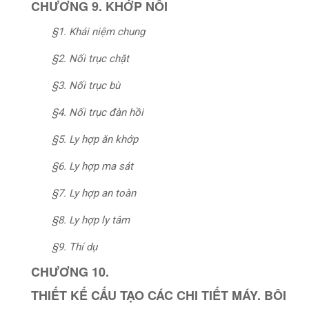
CHƯƠNG 9. KHỚP NỐI
§1. Khái niệm chung
§2. Nối trục chặt
§3. Nối trục bù
§4. Nối trục đàn hồi
§5. Ly hợp ăn khớp
§6. Ly hợp ma sát
§7. Ly hợp an toàn
§8. Ly hợp ly tâm
§9. Thí dụ
CHƯƠNG 10.
THIẾT KẾ CẤU TẠO CÁC CHI TIẾT MÁY. BÔI