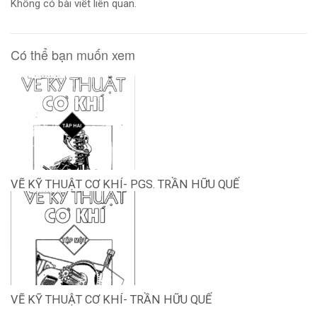
Không có bài viết liên quan.
Có thể bạn muốn xem
VẼ KỸ THUẬT CƠ KHÍ- PGS. TRẦN HỮU QUẾ
VẼ KỸ THUẬT CƠ KHÍ- TRẦN HỮU QUẾ