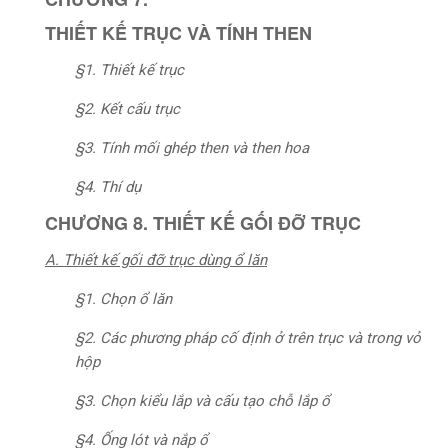
THIẾT KẾ TRỤC VÀ TÍNH THEN
§1. Thiết kế trục
§2. Kết cấu trục
§3. Tính mối ghép then và then hoa
§4. Thí dụ
CHƯƠNG 8. THIẾT KẾ GỐI ĐỠ TRỤC
A. Thiết kế gối đỡ trục dùng ổ lăn
§1. Chọn ổ lăn
§2. Các phương pháp cố định ở trên trục và trong vỏ
hộp
§3. Chọn kiểu lắp và cấu tạo chỗ lắp ổ
§4. Ống lót và nắp ổ