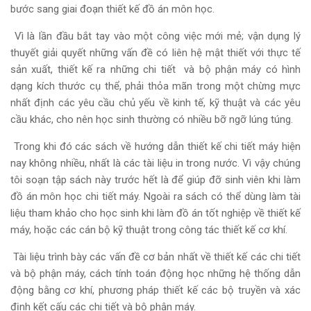
bước sang giai đoạn thiết kế đồ án môn học.
Vì là lần đầu bắt tay vào một công việc mới mẻ; vận dụng lý
thuyết giải quyết những vấn đề có liên hệ mật thiết với thực tế
sản xuất, thiết kế ra những chi tiết và bộ phận máy có hình
dạng kích thước cụ thể, phải thỏa mãn trong một chừng mực
nhất định các yêu cầu chủ yếu về kinh tế, kỹ thuật và các yêu
cầu khác, cho nên học sinh thường có nhiều bỡ ngỡ lúng túng.
Trong khi đó các sách về hướng dẫn thiết kế chi tiết máy hiện
nay không nhiều, nhất là các tài liệu in trong nước. Vì vậy chúng
tôi soạn tập sách này trước hết là để giúp đỡ sinh viên khi làm
đồ án môn học chi tiết máy. Ngoài ra sách có thể dùng làm tài
liệu tham khảo cho học sinh khi làm đồ án tốt nghiệp về thiết kế
máy, hoặc các cán bộ kỹ thuật trong công tác thiết kế cơ khí.
Tài liệu trình bày các vấn đề cơ bản nhất về thiết kế các chi tiết
và bộ phận máy, cách tính toán động học những hệ thống dẫn
động bằng cơ khí, phương pháp thiết kế các bộ truyền và xác
định kết cấu các chi tiết và bộ phận máy.