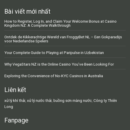
Bài viết mới nhất
How to Register, Log In, and Claim Your Welcome Bonus at Casino
Kingdom NZ: A Complete Walkthrough
Ontdek de Kikkerachtige Wereld van FroggyBet NL – Een Gokparadijs
voor Nederlandse Spelers
Your Complete Guide to Playing at Paripulse in Uzbekistan
Why VegaStars NZ is the Online Casino You’ve Been Looking For
Exploring the Convenience of No-KYC Casinos in Australia
Liên kết
xử lý khí thải
,
xử lý nước thải
,
buồng sơn màng nước
,
Công ty Thiên
Long
Fanpage