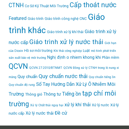
Cấp thoát nước
CTNH
Cơ Sở Kỹ Thuật Môi Trường
Giáo
Featured
Giáo trình
Giáo trình công nghệ CNC
trình khác
Giáo trình xử lý
Giáo trình xử lý khí thải
Giáo trình xử lý nước thải
nước cấp
Giới hạn
Hồ sơ môi trường
Luật
của Dioxin
Khí thải công nghiệp
mô hình phát triển
Nghị định
o nhiem khong khi
Phần mềm
sản xuất bảo vệ môi trường
QCVN
QCVN 27:2010/BTNMT
QCVN Đồng xử lý CTNH trong lò nung xi
Quy chuẩn nước thải
Quy chuẩn
măng
Quy chuẩn tiếng ồn
Sổ Tay Hướng Dẫn Xử Lý Ô Nhiễm Môi
Quy chuẩn độ rung
tạp chí môi
Tiếng ồn
Trường
Thông tư
Thông gió
trường
xử lý khí thải
Xử lý
Xử lý nước
Xử lý Chất thải nguy hại
Đề cử
Xử lý nước thải
nước cấp