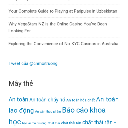
Your Complete Guide to Playing at Paripulse in Uzbekistan
Why VegaStars NZ is the Online Casino You’ve Been
Looking For
Exploring the Convenience of No-KYC Casinos in Australia
Tweet của @cnmoitruong
Mây thẻ
An toàn
An toàn
An toàn cháy nổ
An toàn hóa chất
Báo cáo khoa
lao động
An toàn thực phẩm
học
chất thải rắn -
chất thải rắn
bảo vệ môi trường
Chất thải