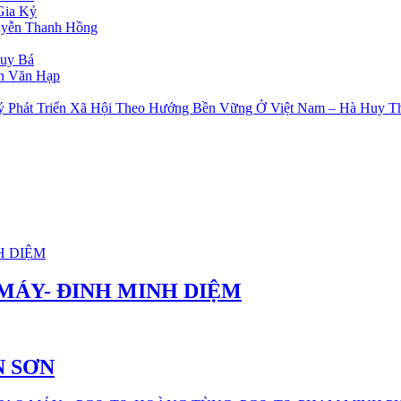
Gia Kỷ
uyễn Thanh Hồng
uy Bá
an Văn Hạp
Lý Phát Triển Xã Hội Theo Hướng Bền Vững Ở Việt Nam – Hà Huy T
MÁY- ĐINH MINH DIỆM
N SƠN