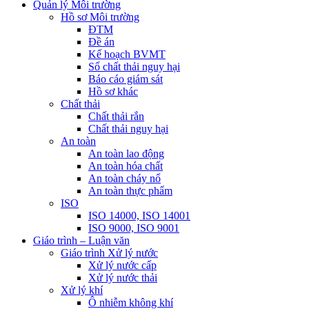
Quản lý Môi trường
Hồ sơ Môi trường
ĐTM
Đề án
Kế hoạch BVMT
Sổ chất thải nguy hại
Báo cáo giám sát
Hồ sơ khác
Chất thải
Chất thải rắn
Chất thải nguy hại
An toàn
An toàn lao động
An toàn hóa chất
An toàn cháy nổ
An toàn thực phẩm
ISO
ISO 14000, ISO 14001
ISO 9000, ISO 9001
Giáo trình – Luận văn
Giáo trình Xử lý nước
Xử lý nước cấp
Xử lý nước thải
Xử lý khí
Ô nhiễm không khí