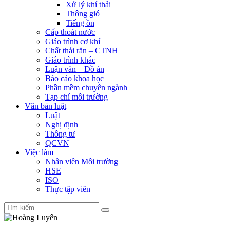
Xử lý khí thải
Thông gió
Tiếng ồn
Cấp thoát nước
Giáo trình cơ khí
Chất thải rắn – CTNH
Giáo trình khác
Luận văn – Đồ án
Báo cáo khoa học
Phần mềm chuyên ngành
Tạp chí môi trường
Văn bản luật
Luật
Nghị định
Thông tư
QCVN
Việc làm
Nhân viên Môi trường
HSE
ISO
Thực tập viên