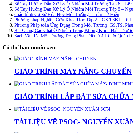
Sổ Tay Hướng Dẫn Xử Lý Ô Nhiễm Môi Trường Tập 6 – Lê 
Sổ Tay Hướng Dẫn Xử Lý Ô Nhiễm Môi Trường Tập 8 – Ng
Giáo trình Cơ Sở Hóa Học Môi Trường – Trần Tứ Hiếu
Phương pháp Nghiên Cứu Khoa Học Tập 2 – GS.TSKH Lê H
Phương Pháp toán Ứng Dụng Trong Môi Trường- GS.TS. Ph
Bài Giảng Các Chất Ô Nhiễm Trong Không Khí – Đất – Nước
Sách Vấn Đề Môi Trường Trong Phát Triển Xã Hội & Quản 
Có thể bạn muốn xem
GIÁO TRÌNH MÁY NÂNG CHUYỂN
GIÁO TRÌNH LẮP ĐẶT SỬA CHỮA 
TÀI LIỆU VỀ PSOC- NGUYỄN XUÂ