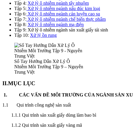
Tập 4:
Xử lý ô nhiễm ngành tẩy nhuộm
Tập 5:
Xử lý ô nhiễm ngành nấu đúc kim loại
Tập 6:
Xử lý ô nhiễm ngành cán luyện cao su
Tập 7:
Xử lý ô nhiễm ngành chế biến thực phẩm
Tập 8:
Xử lý ô nhiễm ngành mạ điện
Tập 9: Xử lý ô nhiễm ngành sản xuất giấy tái sinh
Tập 10:
Xử lý ồn rung
Sổ Tay Hướng Dẫn Xử Lý Ô
Nhiễm Môi Trường Tập 9 – Nguyễn
Trung Việt
II.MỤC LỤC
1. CÁC VẤN ĐỀ MÔI TRƯỜNG CỦA NGÀNH SẢN XUẤ
1.1 Qui trình công nghệ sản xuất
1.1.1 Qui trình sản xuất giấy dùng làm bao bì
1.1.2 Qui trình sản xuất giấy vàng mã