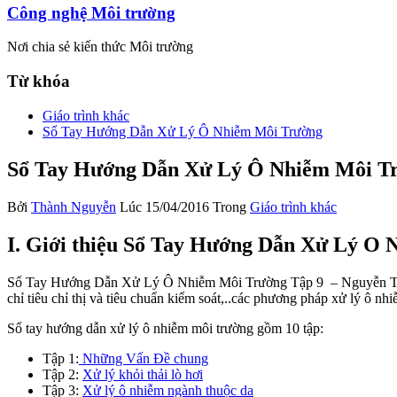
Công nghệ Môi trường
Nơi chia sẻ kiến thức Môi trường
Từ khóa
Giáo trình khác
Sổ Tay Hướng Dẫn Xử Lý Ô Nhiễm Môi Trường
Sổ Tay Hướng Dẫn Xử Lý Ô Nhiễm Môi Tr
Bởi
Thành Nguyễn
Lúc 15/04/2016
Trong
Giáo trình khác
I. Giới thiệu Sổ Tay Hướng Dẫn Xử Lý O
Sổ Tay Hướng Dẫn Xử Lý Ô Nhiễm Môi Trường Tập 9 – Nguyễn Trung Vi
chỉ tiêu chỉ thị và tiêu chuẩn kiểm soát,..các phương pháp xử lý ô nhiễ
Sổ tay hướng dẫn xử lý ô nhiễm môi trường gồm 10 tập:
Tập 1:
Những Vấn Đề chung
Tập 2:
Xử lý khỏi thải lò hơi
Tập 3:
Xử lý ô nhiễm ngành thuộc da