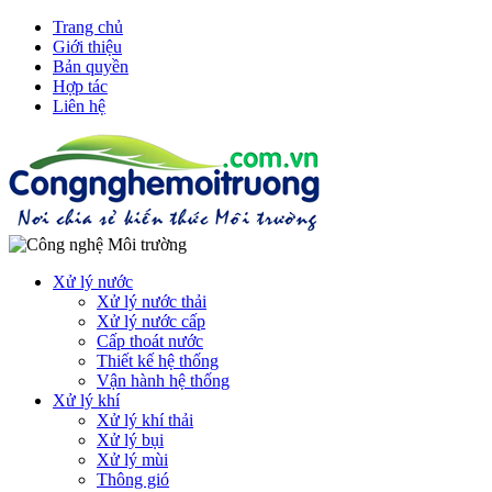
Trang chủ
Giới thiệu
Bản quyền
Hợp tác
Liên hệ
Xử lý nước
Xử lý nước thải
Xử lý nước cấp
Cấp thoát nước
Thiết kế hệ thống
Vận hành hệ thống
Xử lý khí
Xử lý khí thải
Xử lý bụi
Xử lý mùi
Thông gió