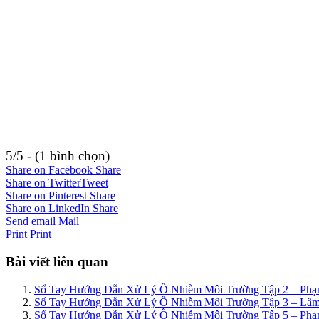
5/5 - (1 bình chọn)
Share on Facebook
Share
Share on Twitter
Tweet
Share on Pinterest
Share
Share on LinkedIn
Share
Send email
Mail
Print
Print
Bài viết liên quan
Sổ Tay Hướng Dẫn Xử Lý Ô Nhiễm Môi Trường Tập 2 – Phạ
Sổ Tay Hướng Dẫn Xử Lý Ô Nhiễm Môi Trường Tập 3 – Lâm 
Sổ Tay Hướng Dẫn Xử Lý Ô Nhiễm Môi Trường Tập 5 – Ph