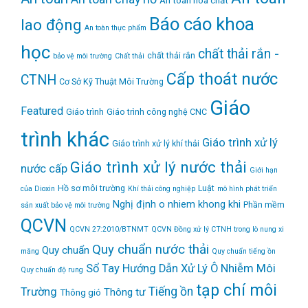
An toàn hóa chất
Báo cáo khoa
lao động
An toàn thực phẩm
học
chất thải rắn -
chất thải rắn
bảo vệ môi trường
Chất thải
Cấp thoát nước
CTNH
Cơ Sở Kỹ Thuật Môi Trường
Giáo
Featured
Giáo trình
Giáo trình công nghệ CNC
trình khác
Giáo trình xử lý
Giáo trình xử lý khí thải
Giáo trình xử lý nước thải
nước cấp
Giới hạn
Hồ sơ môi trường
Luật
của Dioxin
Khí thải công nghiệp
mô hình phát triển
Nghị định
o nhiem khong khi
Phần mềm
sản xuất bảo vệ môi trường
QCVN
QCVN 27:2010/BTNMT
QCVN Đồng xử lý CTNH trong lò nung xi
Quy chuẩn nước thải
Quy chuẩn
măng
Quy chuẩn tiếng ồn
Sổ Tay Hướng Dẫn Xử Lý Ô Nhiễm Môi
Quy chuẩn độ rung
tạp chí môi
Tiếng ồn
Trường
Thông tư
Thông gió