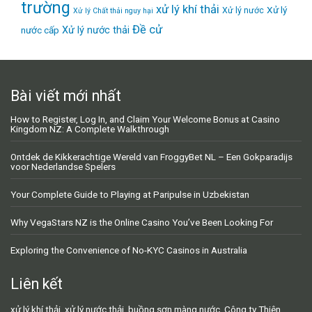
trường
xử lý khí thải
Xử lý
Xử lý nước
Xử lý Chất thải nguy hại
Đề cử
Xử lý nước thải
nước cấp
Bài viết mới nhất
How to Register, Log In, and Claim Your Welcome Bonus at Casino
Kingdom NZ: A Complete Walkthrough
Ontdek de Kikkerachtige Wereld van FroggyBet NL – Een Gokparadijs
voor Nederlandse Spelers
Your Complete Guide to Playing at Paripulse in Uzbekistan
Why VegaStars NZ is the Online Casino You’ve Been Looking For
Exploring the Convenience of No-KYC Casinos in Australia
Liên kết
xử lý khí thải
,
xử lý nước thải
,
buồng sơn màng nước
,
Công ty Thiên