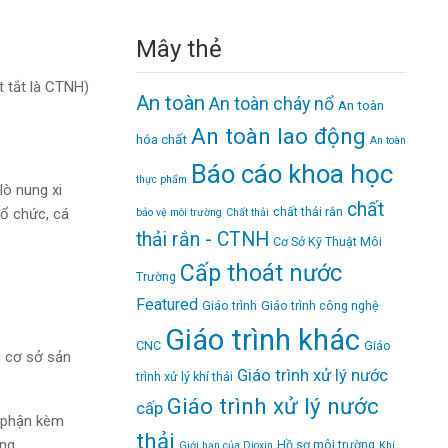
Mây thẻ
t tắt là CTNH)
An toàn
An toàn cháy nổ
An toàn
An toàn lao động
hóa chất
An toàn
Báo cáo khoa học
thực phẩm
lò nung xi
chất
chất thải rắn
tổ chức, cá
bảo vệ môi trường
Chất thải
thải rắn - CTNH
Cơ Sở Kỹ Thuật Môi
Cấp thoát nước
Trường
Featured
Giáo trình
Giáo trình công nghệ
Giáo trình khác
CNC
Giáo
g cơ sở sản
Giáo trình xử lý nước
trình xử lý khí thải
Giáo trình xử lý nước
cấp
ộ phận kèm
thải
ng.
Hồ sơ môi trường
Giới hạn của Dioxin
Khí