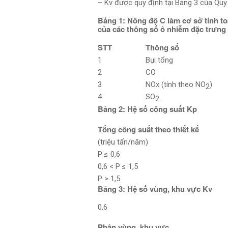
– Kv được quy định tại Bảng 3 của Quy
Bảng 1: Nồng độ C làm cơ sở tính to
của các thông số ô nhiễm đặc trưng
STT
Thông số
1
Bụi tổng
2
CO
3
NOx (tính theo NO
)
2
4
SO
2
Bảng 2: Hệ số công suất Kp
Tổng công suất theo thiết kế
(triệu tấn/năm)
P ≤ 0,6
0,6 < P ≤ 1,5
P > 1,5
Bảng 3: Hệ số vùng, khu vực Kv
0,6
Phân vùng, khu vực