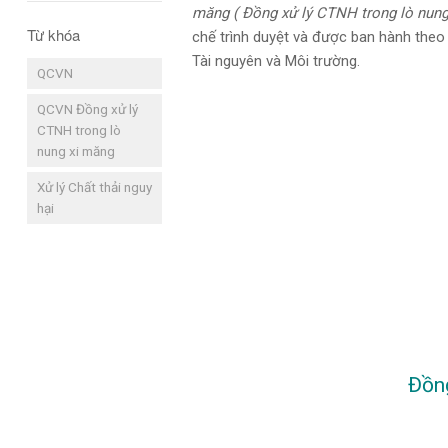
măng ( Đồng xử lý CTNH trong lò nung
Từ khóa
chế trình duyệt và được ban hành th
Tài nguyên và Môi trường.
QCVN
Đồng xử lý CTNH trong lò nung xi măn
QCVN Đồng xử lý
CTNH trong lò
nung xi măng
Xử lý Chất thải nguy
hại
Đồng