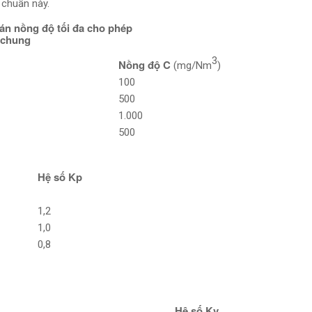
 chuẩn này.
án nồng độ tối đa cho phép
 chung
3
Nồng độ C
(mg/Nm
)
100
500
1.000
500
Hệ số Kp
1,2
1,0
0,8
Hệ số Kv