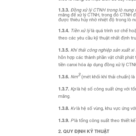
1.3.3.
Đồng xử lý CTNH
trong lò nung
măng để xử lý CTNH, trong đó CTNH đượ
được thiêu hủy nhờ nhiệt độ trong lò n
1.3.4.
Tiền xử lý
là quá trình sơ chế ho
theo các yêu cầu kỹ thuật nhất định tr
1.3.5.
Khí thải công nghiệp sản xuất 
hỗn hợp các thành phần vật chất phát t
tiền canxi hóa áp dụng đồng xử lý CTNH 
3
1.3.6.
Nm
(mét khối khí thải chuẩn) là
1.3.7.
Kp
là hệ số công suất ứng với tổ
măng.
1.3.8.
Kv
là hệ số vùng, khu vực ứng vớ
1.3.9.
P
là tổng công suất theo thiết k
2. QUY ĐỊNH KỸ THUẬT