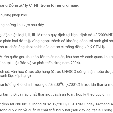
i măng Đồng xử lý CTNH trong lò nung xi măng
 phương pháp khô.
ong những khu vực sau đây:
oại đặc biệt, loại I, II, III, IV (theo quy định tại Nghị định số 42/2009
 phân loại đô thị); vùng ngoại thành có khoảng cách tới ranh giới nộ
 (tính từ chân ống khói chính của cơ sở xi măng đồng xử lý CTNH);
ờn quốc gia; khu bảo tồn thiên nhiên; khu bảo vệ cảnh quan; khu r
nh tại Luật Bảo vệ và phát triển rừng năm 2004);
ch lịch sử, văn hóa được xếp hạng (được UNESCO công nhận hoặc đượ
hành lập, xếp hạng).
o
thải từ ống khói chính xuống dưới 200
C (<200°C) trước khi thải ra mô
giữ tạm thời và nạp chất thải một cách an toàn, hợp lý theo quy định.
uy định tại Phụ lục 7 Thông tư số 12/2011/TT-BTNMT ngày 14 tháng 
ờng quy định về quản lý chất thải nguy hại (sau đây gọi tắt là Thông