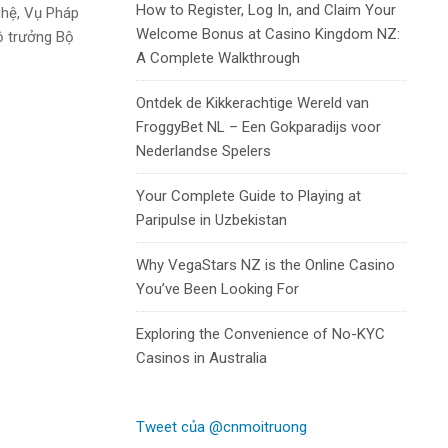
How to Register, Log In, and Claim Your
ghệ, Vụ Pháp
Welcome Bonus at Casino Kingdom NZ:
ộ trưởng Bộ
A Complete Walkthrough
nung xi măng
Ontdek de Kikkerachtige Wereld van
FroggyBet NL – Een Gokparadijs voor
Nederlandse Spelers
Your Complete Guide to Playing at
Paripulse in Uzbekistan
Why VegaStars NZ is the Online Casino
You’ve Been Looking For
Exploring the Convenience of No-KYC
Casinos in Australia
Tweet của @cnmoitruong