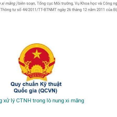
 xi măng )
biên soạn, Tổng cục Môi trường, Vụ Khoa học và Công n
eo Thông tư số 44/2011/TT-BTNMT ngày 26 tháng 12 năm 2011 của B
g Đồng xử lý CTNH trong lò nung xi măng Đồng xử lý CTNH trong lò 
 xử lý CTNH trong lò nung xi măng