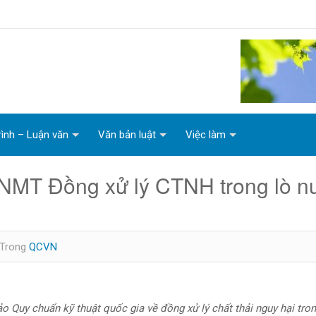
rình – Luận văn
Văn bản luật
Việc làm
MT Đồng xử lý CTNH trong lò nu
Trong
QCVN
o Quy chuẩn kỹ thuật quốc gia về đồng xử lý chất thải nguy hại tron