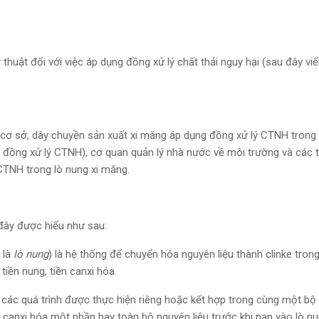
huật đối với việc áp dụng đồng xử lý chất thải nguy hại (sau đây viế
 cơ sở, dây chuyền sản xuất xi măng áp dụng đồng xử lý CTNH trong 
g đồng xử lý CTNH), cơ quan quản lý nhà nước về môi trường và các 
 CTNH trong lò nung xi măng.
đây được hiểu như sau:
 là
lò nung
) là hệ thống để chuyển hóa nguyên liệu thành clinke tron
iền nung, tiền canxi hóa.
 các quá trình được thực hiện riêng hoặc kết hợp trong cùng một b
 canxi hóa một phần hay toàn bộ nguyên liệu trước khi nạp vào lò nu