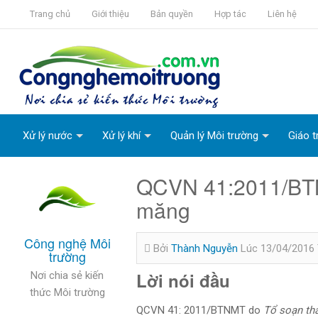
Trang chủ
Giới thiệu
Bản quyền
Hợp tác
Liên hệ
Xử lý nước
Xử lý khí
Quản lý Môi trường
Giáo t
QCVN 41:2011/BTN
măng
Công nghệ Môi
Bởi
Thành Nguyễn
Lúc 13/04/2016
trường
Lời nói đầu
Nơi chia sẻ kiến
thức Môi trường
QCVN 41: 2011/BTNMT do
Tổ soạn thả