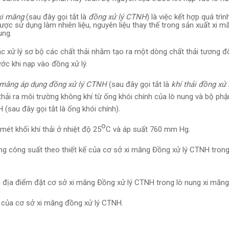
 xi măng
(sau đây gọi tắt là
đồng xử lý CTNH
) là việc kết hợp quá trìn
c sử dụng làm nhiên liệu, nguyên liệu thay thế trong sản xuất xi 
ung.
ặc xử lý sơ bộ các chất thải nhằm tạo ra một dòng chất thải tương đ
ước khi nạp vào đồng xử lý.
xi măng áp dụng đồng xử lý CTNH
(sau đây gọi tắt là
khí thải đồng xử
hải ra môi trường không khí từ ống khói chính của lò nung và bộ phận
(sau đây gọi tắt là ống khói chính).
o
 mét khối khí thải ở nhiệt độ 25
C và áp suất 760 mm Hg.
ng công suất theo thiết kế của cơ sở xi măng Đồng xử lý CTNH trong 
i địa điểm đặt cơ sở xi măng Đồng xử lý CTNH trong lò nung xi măng
ế của cơ sở xi măng đồng xử lý CTNH.