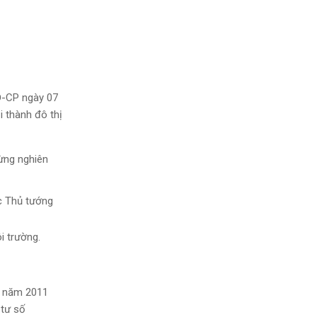
/NĐ-CP ngày 07
i thành đô thị
ừng nghiên
c Thủ tướng
i trường.
4 năm 2011
 tư số