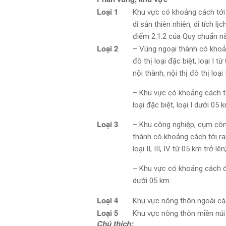
Loại 1
Khu vực có khoảng cách tới 
di sản thiên nhiên, di tích l
điểm 2.1.2 của Quy chuẩn nà
Loại 2
– Vùng ngoại thành có khoản
đô thị loại đặc biệt, loại I t
nội thành, nội thị đô thị loại I
– Khu vực có khoảng cách tớ
loại đặc biệt, loại I dưới 05 
Loại 3
– Khu công nghiệp, cụm công
thành có khoảng cách tới ran
loại II, III, IV từ 05 km trở lên
– Khu vực có khoảng cách đ
dưới 05 km.
Loại 4
Khu vực nông thôn ngoài các
Loại 5
Khu vực nông thôn miền núi 
Chú thích: