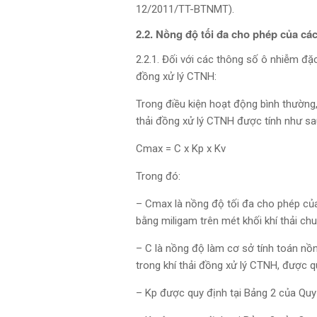
12/2011/TT-BTNMT).
2.2. Nồng độ tối đa cho phép của các
2.2.1. Đối với các thông số ô nhiễm đặ
đồng xử lý CTNH:
Trong điều kiện hoạt động bình thường
thải đồng xử lý CTNH được tính như sa
Cmax = C x Kp x Kv
Trong đó:
– Cmax là nồng độ tối đa cho phép của
bằng miligam trên mét khối khí thải c
– C là nồng độ làm cơ sở tính toán nồ
trong khí thải đồng xử lý CTNH, được q
– Kp được quy định tại Bảng 2 của Quy