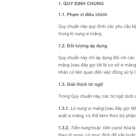
1. QUY ĐỊNH CHUNG
1.1. Phạm vi điều chỉnh
Quy chuẩn này quy định các yêu cầu kỹ t
trong lò nung xi măng.
1.2. Đối tượng áp dụng
Quy chuẩn này chỉ áp dụng đối với các
măng (sau đây gọi tắt là cơ sở xi măn
nhân có liên quan đến việc đồng xử lý
1.3. Giải thích từ ngữ
Trong Quy chuẩn này, các từ ngữ dưới 
1.3.1.
Lò nung xi măng
(sau đây gọi tắt
xuất xi măng, có thể kèm theo bộ phận t
1.3.2
.
Tiền nung
hoặc
tiền canxi hóa
là
theo lò nung, có mục đích để sấy hoặc