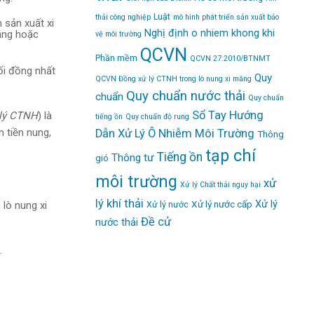
Luật
thải công nghiệp
mô hình phát triển sản xuất bảo
h sản xuất xi
Nghị định
o nhiem khong khi
măng hoặc
vệ môi trường
QCVN
Phần mềm
QCVN 27:2010/BTNMT
ối đồng nhất
Quy
QCVN Đồng xử lý CTNH trong lò nung xi măng
Quy chuẩn nước thải
chuẩn
Quy chuẩn
Sổ Tay Hướng
 lý CTNH
) là
tiếng ồn
Quy chuẩn độ rung
 tiền nung,
Dẫn Xử Lý Ô Nhiễm Môi Trường
Thông
tạp chí
Tiếng ồn
Thông tư
gió
môi trường
xử
Xử lý Chất thải nguy hại
lý khí thải
Xử lý
Xử lý nước cấp
lò nung xi
Xử lý nước
Đề cử
nước thải
.