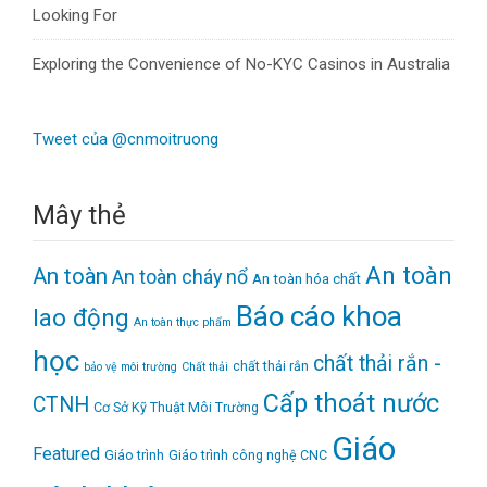
Looking For
Exploring the Convenience of No-KYC Casinos in Australia
Tweet của @cnmoitruong
Mây thẻ
An toàn
An toàn
An toàn cháy nổ
An toàn hóa chất
Báo cáo khoa
lao động
An toàn thực phẩm
học
chất thải rắn -
chất thải rắn
bảo vệ môi trường
Chất thải
Cấp thoát nước
CTNH
Cơ Sở Kỹ Thuật Môi Trường
Giáo
Featured
Giáo trình
Giáo trình công nghệ CNC