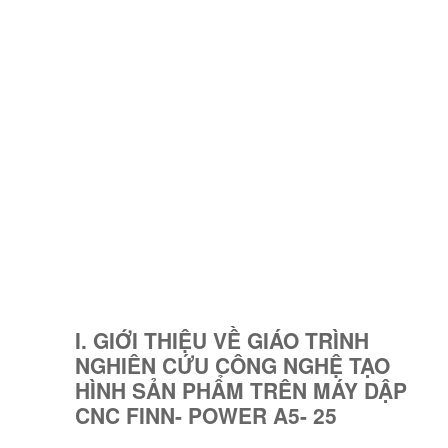
I. GIỚI THIỆU VỀ GIÁO TRÌNH
NGHIÊN CỨU CÔNG NGHỆ TẠO
HÌNH SẢN PHẨM TRÊN MÁY DẬP
CNC FINN- POWER A5- 25