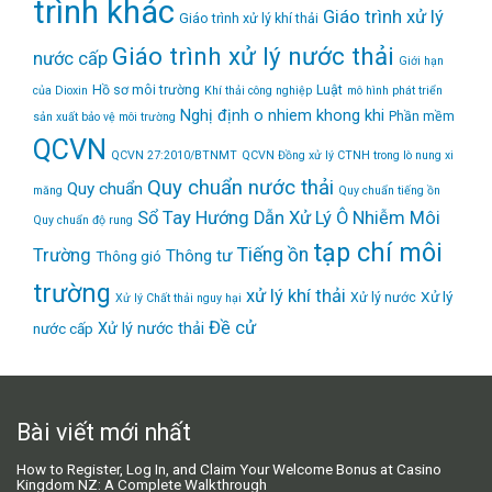
trình khác
Giáo trình xử lý
Giáo trình xử lý khí thải
Giáo trình xử lý nước thải
nước cấp
Giới hạn
Hồ sơ môi trường
Luật
của Dioxin
Khí thải công nghiệp
mô hình phát triển
Nghị định
o nhiem khong khi
Phần mềm
sản xuất bảo vệ môi trường
QCVN
QCVN 27:2010/BTNMT
QCVN Đồng xử lý CTNH trong lò nung xi
Quy chuẩn nước thải
Quy chuẩn
măng
Quy chuẩn tiếng ồn
Sổ Tay Hướng Dẫn Xử Lý Ô Nhiễm Môi
Quy chuẩn độ rung
tạp chí môi
Tiếng ồn
Trường
Thông tư
Thông gió
trường
xử lý khí thải
Xử lý
Xử lý nước
Xử lý Chất thải nguy hại
Đề cử
Xử lý nước thải
nước cấp
Bài viết mới nhất
How to Register, Log In, and Claim Your Welcome Bonus at Casino
Kingdom NZ: A Complete Walkthrough