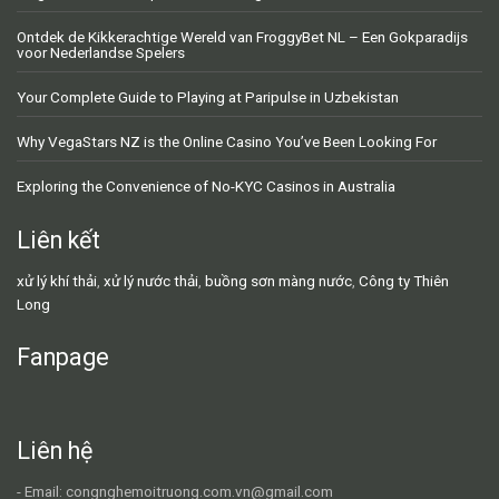
Ontdek de Kikkerachtige Wereld van FroggyBet NL – Een Gokparadijs
voor Nederlandse Spelers
Your Complete Guide to Playing at Paripulse in Uzbekistan
Why VegaStars NZ is the Online Casino You’ve Been Looking For
Exploring the Convenience of No-KYC Casinos in Australia
Liên kết
xử lý khí thải
,
xử lý nước thải
,
buồng sơn màng nước
,
Công ty Thiên
Long
Fanpage
Liên hệ
- Email: congnghemoitruong.com.vn@gmail.com