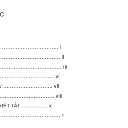
ỤC
………………………………….. i
…………………………………. ii
………………………………… iii
NH ………………………….. vi
ỂU ……………………….. vii
 ……………………………. viii
VIẾT TẮT …………… x
………………………………. 1