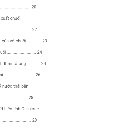
………………………………….. 20
n xuất chuối
…………………………………. 22
o của vỏ chuối ……………. 23
chuối …………………………… 24
ánh than tổ ong …………… 24
 thải …………………………….. 26
lý nước thải bằn
……………………………. 28
ết biến tính Cellulose
……………………………………… 28