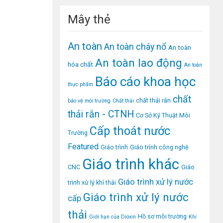
Mây thẻ
An toàn
An toàn cháy nổ
An toàn
An toàn lao động
hóa chất
An toàn
Báo cáo khoa học
thực phẩm
chất
chất thải rắn
bảo vệ môi trường
Chất thải
thải rắn - CTNH
Cơ Sở Kỹ Thuật Môi
Cấp thoát nước
Trường
Featured
Giáo trình
Giáo trình công nghệ
Giáo trình khác
CNC
Giáo
Giáo trình xử lý nước
trình xử lý khí thải
Giáo trình xử lý nước
cấp
thải
Hồ sơ môi trường
Giới hạn của Dioxin
Khí