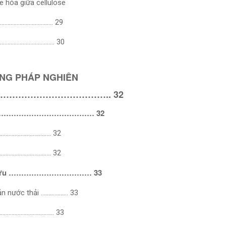
te hóa giữa cellulose
………………………………….. 29
……………………………………. 30
NG PHÁP NGHIÊN
……………………………….. 32
n cứu ………………………………… 32
………………………………… 32
…………………………………… 32
iên cứu …………………………… 33
uản nước thải ……………… 33
…………………………………… 33