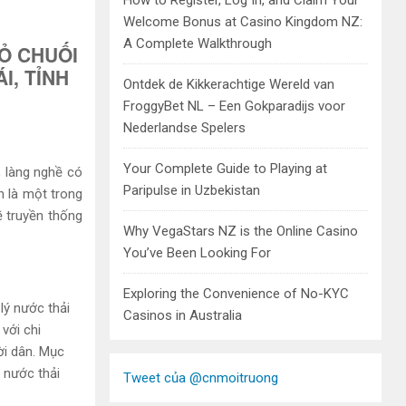
How to Register, Log In, and Claim Your
Welcome Bonus at Casino Kingdom NZ:
A Complete Walkthrough
VỎ CHUỐI
I, TỈNH
Ontdek de Kikkerachtige Wereld van
FroggyBet NL – Een Gokparadijs voor
Nederlandse Spelers
Your Complete Guide to Playing at
 làng nghề có
Paripulse in Uzbekistan
h là một trong
ề truyền thống
Why VegaStars NZ is the Online Casino
You’ve Been Looking For
Exploring the Convenience of No-KYC
lý nước thải
Casinos in Australia
với chi
ời dân. Mục
 nước thải
Tweet của @cnmoitruong