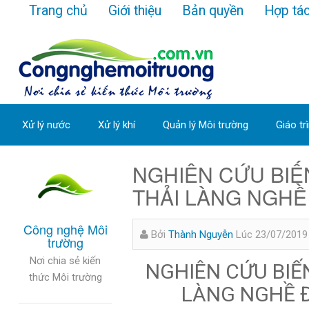
Trang chủ
Giới thiệu
Bản quyền
Hợp tá
Xử lý nước
Xử lý khí
Quản lý Môi trường
Giáo tr
NGHIÊN CỨU BIẾ
THẢI LÀNG NGHỀ 
Công nghệ Môi
Bởi
Thành Nguyễn
Lúc 23/07/2019
trường
Nơi chia sẻ kiến
NGHIÊN CỨU BIẾN
thức Môi trường
LÀNG NGHỀ Đ