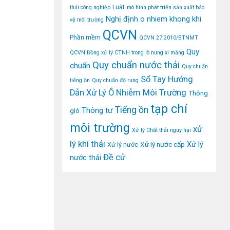
Luật
thải công nghiệp
mô hình phát triển sản xuất bảo
Nghị định
o nhiem khong khi
vệ môi trường
QCVN
Phần mềm
QCVN 27:2010/BTNMT
Quy
QCVN Đồng xử lý CTNH trong lò nung xi măng
Quy chuẩn nước thải
chuẩn
Quy chuẩn
Sổ Tay Hướng
tiếng ồn
Quy chuẩn độ rung
Dẫn Xử Lý Ô Nhiễm Môi Trường
Thông
tạp chí
Tiếng ồn
Thông tư
gió
môi trường
xử
Xử lý Chất thải nguy hại
lý khí thải
Xử lý
Xử lý nước cấp
Xử lý nước
Đề cử
nước thải