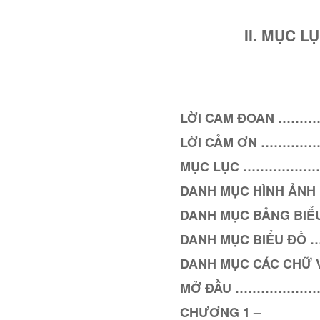
II. MỤC L
LỜI CAM ĐOAN …
LỜI CẢM ƠN ………
MỤC LỤC ……………
DANH MỤC HÌNH Ả
DANH MỤC BẢNG BI
DANH MỤC BIỂU ĐỒ
DANH MỤC CÁC CHỮ 
MỞ ĐẦU ………………
CHƯƠNG 1 –