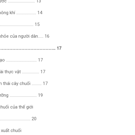
g nước ………………………… 13
 không khí …………………. 14
rắn ………………………………. 15
 khỏe của người dân…… 16
 chuối ……………………………….. 17
 tạo ……………………………. 17
oài thực vật ………………. 17
nh thái cây chuối ……….. 17
nh dưỡng ………………………… 19
chuối của thế giới
………………………………. 20
n xuất chuối