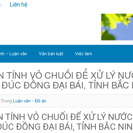
c
Liên hệ
ình – Luận văn
Văn bản luật
Việc làm
N TÍNH VỎ CHUỐI ĐỂ XỬ LÝ N
ĐÚC ĐỒNG ĐẠI BÁI, TỈNH BẮC
Trong
Luận văn - Đồ án
 TÍNH VỎ CHUỐI ĐỂ XỬ LÝ NƯỚC
ÚC ĐỒNG ĐẠI BÁI, TỈNH BẮC NI