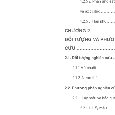
1.2.5.2. Phản ứng es
và axit citric …………
1.2.5.3. Hấp phụ …
CHƯƠNG 2.
ĐỐI TƯỢNG VÀ PHƯƠ
CỨU ……………………
2.1. Đối tượng nghiê
2.1.1.Vỏ chuối ………………
2.1.2. Nước thải …………
2.2. Phương pháp ngh
2.2.1. Lấy mẫu và bảo q
2.2.1.1. Lấy mẫu …