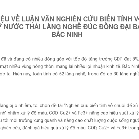
THIỆU VỀ LUẬN VĂN NGHIÊN CỨU BIẾN TÍNH 
Ý NƯỚC THẢI LÀNG NGHỀ ĐÚC ĐỒNG ĐẠI BÁ
BẮC NINH
 đã và đang có nhiều đóng góp với tốc độ
tăng trưởng GDP đạt 8%,
 mặt nhiều
vùng nông thôn, mang lại nhiều lợi nhuận kinh tế. Bắc Nin
ớc ta. Hiện nay, toàn tỉnh có 62 làng nghề, trong đó có 30
làng ngh
ang bị ô nhiễm, tôi chọn đề tài “
Nghiên cứu biến tính vỏ chuối để xử 
inh” nhằm xử lý độ màu, COD, Cu2+ và Fe3+ nâng cao hiệu suất xử lý 
ấu tới môi trường xung quanh và nâng cao chất lượng cuộc sống ngư
Nghiên cứu, đánh giá hiệu quả xử lý độ màu, COD, Cu2+ và Fe3+ trong