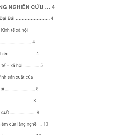
NG NGHIÊN CỨU … 4
ghề Đại Bái ………………….. 4
 Kinh tế xã hội
…………………………………… 4
ự nhiên ………………………. 4
nh tế – xã hội …………….. 5
rình sản xuất của
 Bái …………………………… 8
 …………………………………. 8
ản xuất ………………………. 9
hiễm của làng nghề ….. 13