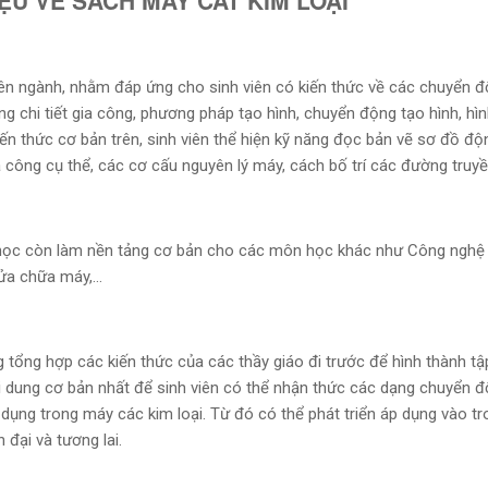
HIỆU VỀ SÁCH MÁY CẮT KIM LOẠI
ên ngành, nhằm đáp ứng cho sinh viên có kiến thức về các chuyển đ
ng chi tiết gia công, phương pháp tạo hình, chuyển động tạo hình, hì
iến thức cơ bản trên, sinh viên thể hiện kỹ năng đọc bản vẽ sơ đồ đ
 công cụ thể, các cơ cấu nguyên lý máy, cách bố trí các đường truy
 học còn làm nền tảng cơ bản cho các môn học khác như Công nghệ
sửa chữa máy,…
 tổng hợp các kiến thức của các thầy giáo đi trước để hình thành tập
i dung cơ bản nhất để sinh viên có thể nhận thức các dạng chuyển đ
ụng trong máy các kim loại. Từ đó có thể phát triển áp dụng vào tr
 đại và tương lai.