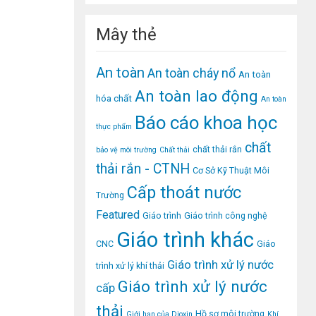
Mây thẻ
An toàn
An toàn cháy nổ
An toàn
An toàn lao động
hóa chất
An toàn
Báo cáo khoa học
thực phẩm
chất
chất thải rắn
bảo vệ môi trường
Chất thải
thải rắn - CTNH
Cơ Sở Kỹ Thuật Môi
Cấp thoát nước
Trường
Featured
Giáo trình
Giáo trình công nghệ
Giáo trình khác
CNC
Giáo
Giáo trình xử lý nước
trình xử lý khí thải
Giáo trình xử lý nước
cấp
thải
Hồ sơ môi trường
Giới hạn của Dioxin
Khí