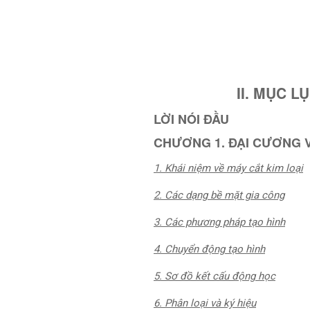
II. MỤC L
LỜI NÓI ĐẦU
CHƯƠNG 1. ĐẠI CƯƠNG V
1. Khái niệm về máy cắt kim loại
2. Các dạng bề mặt gia công
3. Các phương pháp tạo hình
4. Chuyển động tạo hình
5. Sơ đồ kết cấu động học
6. Phân loại và ký hiệu