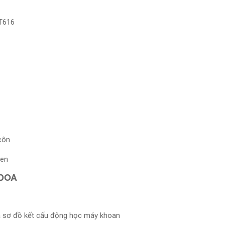
 T616
côn
ren
 DOA
và sơ đồ kết cấu động học máy khoan