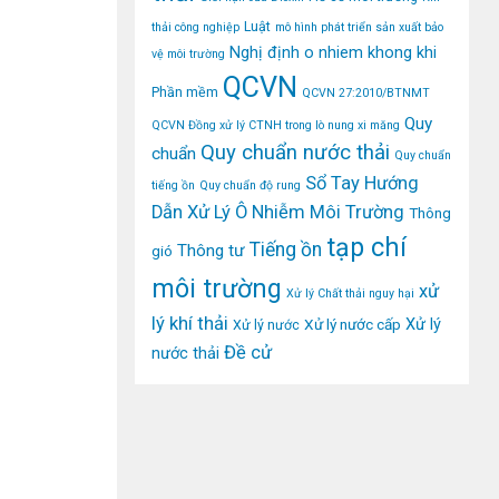
Luật
thải công nghiệp
mô hình phát triển sản xuất bảo
Nghị định
o nhiem khong khi
vệ môi trường
QCVN
Phần mềm
QCVN 27:2010/BTNMT
Quy
QCVN Đồng xử lý CTNH trong lò nung xi măng
Quy chuẩn nước thải
chuẩn
Quy chuẩn
Sổ Tay Hướng
tiếng ồn
Quy chuẩn độ rung
Dẫn Xử Lý Ô Nhiễm Môi Trường
Thông
tạp chí
Tiếng ồn
Thông tư
gió
môi trường
xử
Xử lý Chất thải nguy hại
lý khí thải
Xử lý
Xử lý nước cấp
Xử lý nước
Đề cử
nước thải