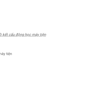
ồ kết cấu động học máy tiện
máy tiện