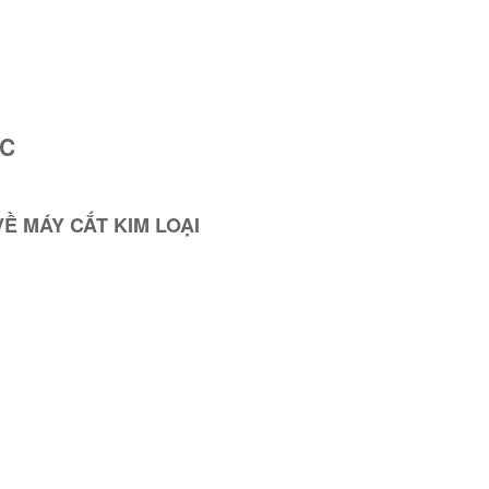
ỤC
Ề MÁY CẮT KIM LOẠI