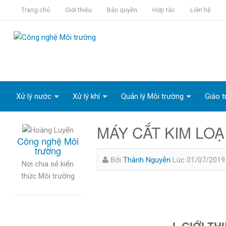
Trang chủ
Giới thiệu
Bản quyền
Hợp tác
Liên hệ
Xử lý nước
Xử lý khí
Quản lý Môi trường
Giáo t
MÁY CẮT KIM LOẠ
Công nghệ Môi
trường
Bởi
Thành Nguyễn
Lúc 01/07/2019
Nơi chia sẻ kiến
thức Môi trường