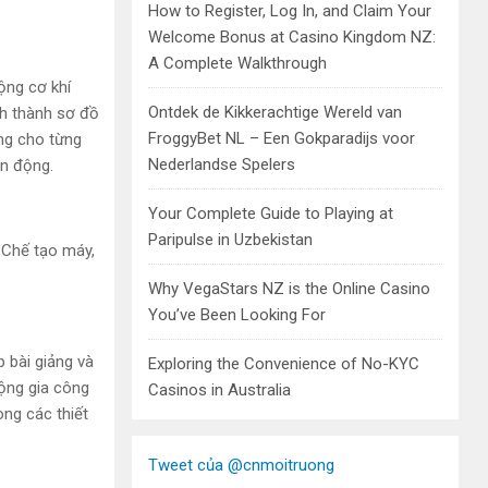
How to Register, Log In, and Claim Your
Welcome Bonus at Casino Kingdom NZ:
A Complete Walkthrough
ộng cơ khí
Ontdek de Kikkerachtige Wereld van
nh thành sơ đồ
FroggyBet NL – Een Gokparadijs voor
ộng cho từng
Nederlandse Spelers
ền động.
Your Complete Guide to Playing at
Paripulse in Uzbekistan
 Chế tạo máy,
Why VegaStars NZ is the Online Casino
You’ve Been Looking For
 bài giảng và
Exploring the Convenience of No-KYC
ộng gia công
Casinos in Australia
ong các thiết
Tweet của @cnmoitruong