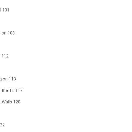
l 101
gion 108
n 112
egion 113
 the TL 117
 Walls 120
122