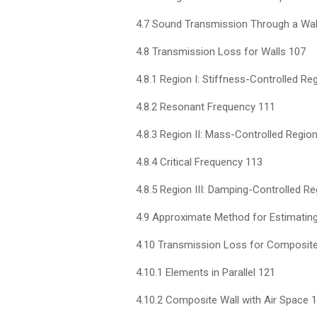
4.7 Sound Transmission Through a Wal
4.8 Transmission Loss for Walls 107
4.8.1 Region I: Stiffness-Controlled Re
4.8.2 Resonant Frequency 111
4.8.3 Region II: Mass-Controlled Regio
4.8.4 Critical Frequency 113
4.8.5 Region III: Damping-Controlled R
4.9 Approximate Method for Estimating
4.10 Transmission Loss for Composite
4.10.1 Elements in Parallel 121
4.10.2 Composite Wall with Air Space 