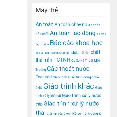
Mây thẻ
An toàn
An toàn cháy nổ
An toàn
An toàn lao động
hóa chất
An toàn
Báo cáo khoa học
thực phẩm
chất
chất thải rắn
bảo vệ môi trường
Chất thải
thải rắn - CTNH
Cơ Sở Kỹ Thuật Môi
Cấp thoát nước
Trường
Featured
Giáo trình
Giáo trình công nghệ
Giáo trình khác
CNC
Giáo
Giáo trình xử lý nước
trình xử lý khí thải
Giáo trình xử lý nước
cấp
thải
Hồ sơ môi trường
Giới hạn của Dioxin
Khí