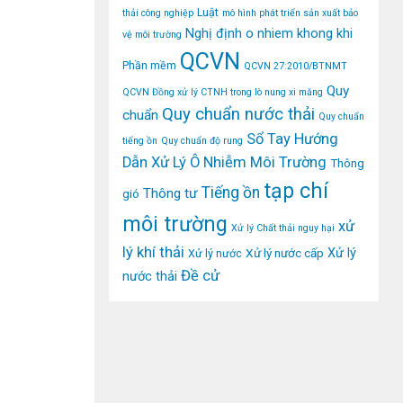
Luật
thải công nghiệp
mô hình phát triển sản xuất bảo
Nghị định
o nhiem khong khi
vệ môi trường
QCVN
Phần mềm
QCVN 27:2010/BTNMT
Quy
QCVN Đồng xử lý CTNH trong lò nung xi măng
Quy chuẩn nước thải
chuẩn
Quy chuẩn
Sổ Tay Hướng
tiếng ồn
Quy chuẩn độ rung
Dẫn Xử Lý Ô Nhiễm Môi Trường
Thông
tạp chí
Tiếng ồn
Thông tư
gió
môi trường
xử
Xử lý Chất thải nguy hại
lý khí thải
Xử lý
Xử lý nước cấp
Xử lý nước
Đề cử
nước thải