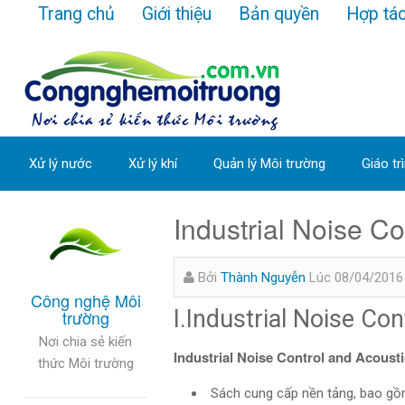
Trang chủ
Giới thiệu
Bản quyền
Hợp tá
Xử lý nước
Xử lý khí
Quản lý Môi trường
Giáo tr
Industrial Noise Co
Bởi
Thành Nguyễn
Lúc 08/04/2016
Công nghệ Môi
I.Industrial Noise Co
trường
Nơi chia sẻ kiến
Industrial Noise Control and Acoust
thức Môi trường
Sách cung cấp nền tảng, bao gồm