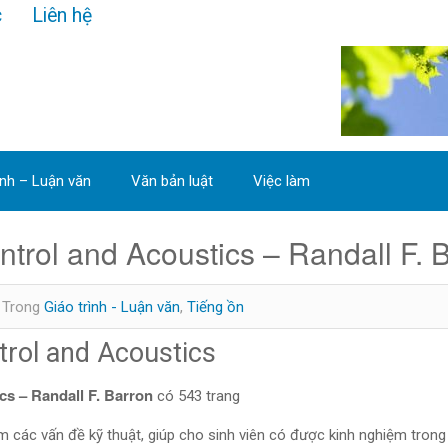
c
Liên hệ
ình – Luận văn
Văn bản luật
Việc làm
ntrol and Acoustics – Randall F. 
Trong
Giáo trình - Luận văn
,
Tiếng ồn
ntrol and Acoustics
ics – Randall F. Barron
có 543 trang
 các vấn đề kỹ thuật, giúp cho sinh viên có được kinh nghiệm trong