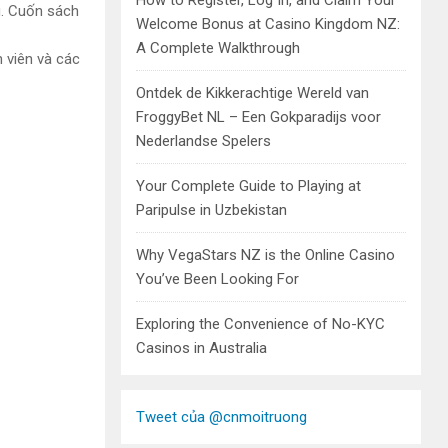
How to Register, Log In, and Claim Your
u. Cuốn sách
Welcome Bonus at Casino Kingdom NZ:
A Complete Walkthrough
 viên và các
Ontdek de Kikkerachtige Wereld van
FroggyBet NL – Een Gokparadijs voor
Nederlandse Spelers
Your Complete Guide to Playing at
Paripulse in Uzbekistan
Why VegaStars NZ is the Online Casino
You’ve Been Looking For
Exploring the Convenience of No-KYC
Casinos in Australia
Tweet của @cnmoitruong