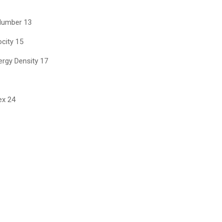
Number 13
ocity 15
ergy Density 17
dex 24