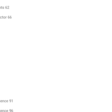
nts 62
actor 66
dence 91
dence 96