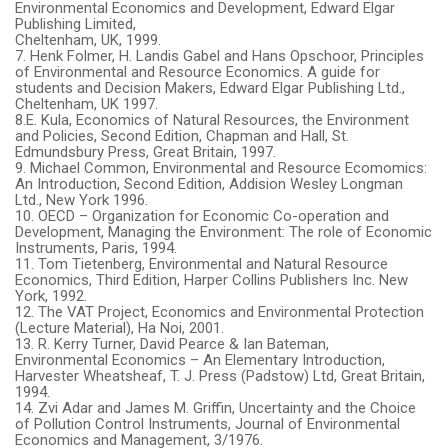
Environmental Economics and Development, Edward Elgar
Publishing Limited,
Cheltenham, UK, 1999.
7. Henk Folmer, H. Landis Gabel and Hans Opschoor, Principles
of Environmental and Resource Economics. A guide for
students and Decision Makers, Edward Elgar Publishing Ltd.,
Cheltenham, UK 1997.
8.E. Kula, Economics of Natural Resources, the Environment
and Policies, Second Edition, Chapman and Hall, St.
Edmundsbury Press, Great Britain, 1997.
9. Michael Common, Environmental and Resource Ecomomics:
An Introduction, Second Edition, Addision Wesley Longman
Ltd., New York 1996.
10. OECD – Organization for Economic Co-operation and
Development, Managing the Environment: The role of Economic
Instruments, Paris, 1994.
11. Tom Tietenberg, Environmental and Natural Resource
Economics, Third Edition, Harper Collins Publishers Inc. New
York, 1992.
12. The VAT Project, Economics and Environmental Protection
(Lecture Material), Ha Noi, 2001.
13. R. Kerry Turner, David Pearce & Ian Bateman,
Environmental Economics – An Elementary Introduction,
Harvester Wheatsheaf, T. J. Press (Padstow) Ltd, Great Britain,
1994.
14. Zvi Adar and James M. Griffin, Uncertainty and the Choice
of Pollution Control Instruments, Journal of Environmental
Economics and Management, 3/1976.