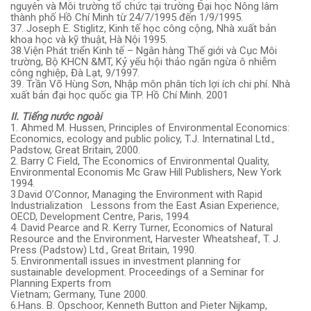
nguyên và Môi trường tổ chức tại trường Đại học Nông lâm
thành phố Hồ Chí Minh từ 24/7/1995 đến 1/9/1995.
37. Joseph E. Stiglitz, Kinh tế học công cộng, Nhà xuất bản
khoa học và kỹ thuật, Hà Nội 1995.
38.Viện Phát triển Kinh tế – Ngân hàng Thế giới và Cục Môi
trường, Bộ KHCN &MT, Kỷ yếu hội thảo ngăn ngừa ô nhiễm
công nghiệp, Đà Lạt, 9/1997.
39. Trần Võ Hùng Sơn, Nhập môn phân tích lợi ích chi phí. Nhà
xuất bản đại học quốc gia TP. Hồ Chí Minh. 2001
II. Tiếng nước ngoài
1. Ahmed M. Hussen, Principles of Environmental Economics:
Economics, ecology and public policy, T.J. Internatinal Ltd.,
Padstow, Great Britain, 2000.
2. Barry C Field, The Economics of Environmental Quality,
Environmental Economis Mc Graw Hill Publishers, New York
1994.
3.David O’Connor, Managing the Environment with Rapid
Industrialization Lessons from the East Asian Experience,
OECD, Development Centre, Paris, 1994.
4. David Pearce and R. Kerry Turner, Economics of Natural
Resource and the Environment, Harvester Wheatsheaf, T. J.
Press (Padstow) Ltd., Great Britain, 1990.
5. Environmentall issues in investment planning for
sustainable development. Proceedings of a Seminar for
Planning Experts from
Vietnam; Germany, Tune 2000.
6.Hans. B. Opschoor, Kenneth Button and Pieter Nijkamp,