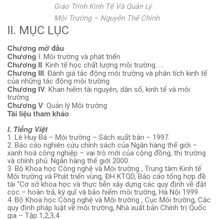
Giáo Trình Kinh Tế Và Quản Lý
Môi Trường – Nguyễn Thế Chinh
II. MỤC LỤC
Chương mở đầu
Chương
I: Môi trường và phát triển
Chương II
: Kinh tế học chất lượng môi trường……
Chương III
: Đánh giá tác động môi trường và phân tích kinh tế
của những tác động môi trường
Chương IV
: Khan hiếm tài nguyên, dân số, kinh tế và môi
trường
Chương V
: Quản lý Môi trường
Tài liệu tham khảo
I. Tiếng Việt
1. Lê Huy Bá – Môi trường – Sách xuất bản – 1997.
2. Báo cáo nghiên cứu chính sách của Ngân hàng thế giới –
xanh hoá công nghiệp – vai trò mới của cộng đồng, thị trường
và chính phủ. Ngân hàng thế giới 2000.
3. Bộ Khoa học Công nghệ và Môi trường , Trung tâm Kinh tế
Môi trường và Phát triển vùng, ĐH KTQD, Báo cáo tổng hợp đề
tài “Cơ sở khoa học và thực tiễn xây dựng các quy định về đặt
cọc – hoàn trả, ký quĩ và bảo hiểm môi trường, Hà Nội 1999.
4. Bộ Khoa học Công nghệ và Môi trường , Cục Môi trường, Các
quy định pháp luật về môi trường, Nhà xuất bản Chính trị Quốc
gia – Tập 1,2,3,4