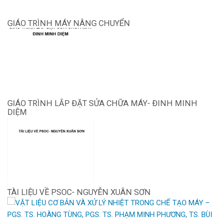
GIÁO TRÌNH MÁY NÂNG CHUYỂN
GIÁO TRÌNH LẮP ĐẶT SỬA CHỮA MÁY- ĐINH MINH
DIỆM
TÀI LIỆU VỀ PSOC- NGUYỄN XUÂN SƠN