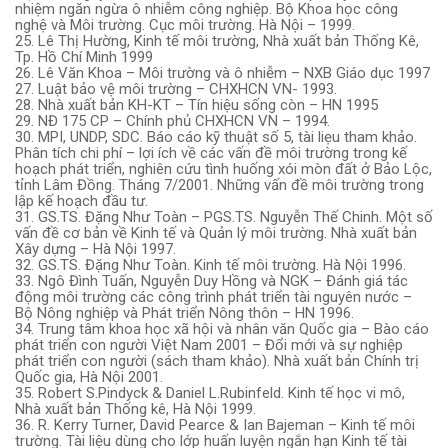
nhiệm ngăn ngừa ô nhiễm công nghiệp. Bộ Khoa học công
nghệ và Môi trường. Cục môi trường. Hà Nội – 1999.
25. Lê Thị Hường, Kinh tế môi trường, Nhà xuất bản Thống Kê,
Tp. Hồ Chí Minh 1999
26. Lê Văn Khoa – Môi trường và ô nhiễm – NXB Giáo dục 1997
27. Luật bảo vệ môi trường – CHXHCN VN- 1993.
28. Nhà xuất bản KH-KT – Tín hiệu sống còn – HN 1995
29. NĐ 175 CP – Chính phủ CHXHCN VN – 1994.
30. MPI, UNDP, SDC. Báo cáo kỹ thuật số 5, tài liẹu tham khảo.
Phân tích chi phí – lợi ích về các vấn đề môi trường trong kế
hoạch phát triển, nghiên cứu tình huống xói mòn đất ở Bảo Lộc,
tỉnh Lâm Đồng. Tháng 7/2001. Những vấn đề môi trường trong
lập kế hoạch đầu tư.
31. GS.TS. Đặng Như Toàn – PGS.TS. Nguyễn Thế Chinh. Một số
vấn đề cơ bản về Kinh tế và Quản lý môi trường. Nhà xuất bản
Xây dựng – Hà Nội 1997.
32. GS.TS. Đặng Như Toàn. Kinh tế môi trường. Hà Nội 1996.
33. Ngô Đình Tuấn, Nguyễn Duy Hồng và NGK – Đánh giá tác
động môi trường các công trình phát triển tài nguyên nước –
Bộ Nông nghiệp và Phát triển Nông thôn – HN 1996.
34. Trung tâm khoa học xã hội và nhân văn Quốc gia – Bào cáo
phát triển con người Việt Nam 2001 – Đổi mới và sự nghiệp
phát triển con người (sách tham khảo). Nhà xuất bản Chính trị
Quốc gia, Hà Nội 2001.
35. Robert S.Pindyck & Daniel L.Rubinfeld. Kinh tế học vi mô,
Nhà xuất bản Thống kê, Hà Nội 1999.
36. R. Kerry Turner, David Pearce & Ian Bajeman – Kinh tế môi
trường. Tài liệu dùng cho lớp huấn luyện ngắn hạn Kinh tế tài