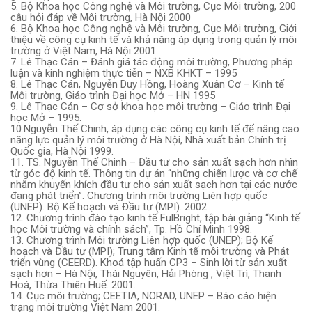
5. Bộ Khoa học Công nghệ và Môi trường, Cục Môi trường, 200
câu hỏi đáp về Môi trường, Hà Nội 2000
6. Bộ Khoa học Công nghệ và Môi trường, Cục Môi trường, Giới
thiệu về công cụ kinh tế và khả năng áp dụng trong quản lý môi
trường ở Việt Nam, Hà Nội 2001.
7. Lê Thạc Cán – Đánh giá tác động môi trường, Phương pháp
luận và kinh nghiệm thực tiễn – NXB KHKT – 1995
8. Lê Thạc Cán, Nguyễn Duy Hồng, Hoàng Xuân Cơ – Kinh tế
Môi trường, Giáo trình Đại học Mở – HN 1995
9. Lê Thạc Cán – Cơ sở khoa học môi trường – Giáo trình Đại
học Mở – 1995.
10.Nguyễn Thế Chinh, áp dụng các công cụ kinh tế để nâng cao
năng lực quản lý môi trường ở Hà Nội, Nhà xuất bản Chính trị
Quốc gia, Hà Nội 1999.
11. TS. Nguyễn Thế Chinh – Đầu tư cho sản xuất sạch hơn nhìn
từ góc độ kinh tế. Thông tin dự án “những chiến lược và cơ chế
nhằm khuyến khích đầu tư cho sản xuất sạch hơn tại các nước
đang phát triển”. Chương trình môi trường Liên hợp quốc
(UNEP). Bộ Kế hoạch và Đầu tư (MPI). 2002.
12. Chương trình đào tạo kinh tế FulBright, tập bài giảng “Kinh tế
học Môi trường và chính sách”, Tp. Hồ Chí Minh 1998.
13. Chương trình Môi trường Liên hợp quốc (UNEP); Bộ Kế
hoạch và Đầu tư (MPI); Trung tâm Kinh tế môi trường và Phát
triển vùng (CEERD). Khoá tập huấn CP3 – Sinh lời từ sản xuất
sạch hơn – Hà Nội, Thái Nguyên, Hải Phòng , Việt Trì, Thanh
Hoá, Thừa Thiên Huế. 2001.
14. Cục môi trường; CEETIA, NORAD, UNEP – Báo cáo hiện
trạng môi trường Việt Nam 2001.