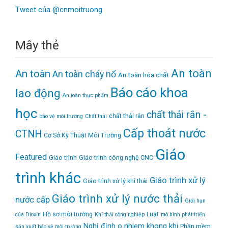
Tweet của @cnmoitruong
Mây thẻ
An toàn
An toàn
An toàn cháy nổ
An toàn hóa chất
Báo cáo khoa
lao động
An toàn thực phẩm
học
chất thải rắn -
chất thải rắn
bảo vệ môi trường
Chất thải
Cấp thoát nước
CTNH
Cơ Sở Kỹ Thuật Môi Trường
Giáo
Featured
Giáo trình
Giáo trình công nghệ CNC
trình khác
Giáo trình xử lý
Giáo trình xử lý khí thải
Giáo trình xử lý nước thải
nước cấp
Giới hạn
Hồ sơ môi trường
Luật
của Dioxin
Khí thải công nghiệp
mô hình phát triển
Nghị định
o nhiem khong khi
Phần mềm
sản xuất bảo vệ môi trường