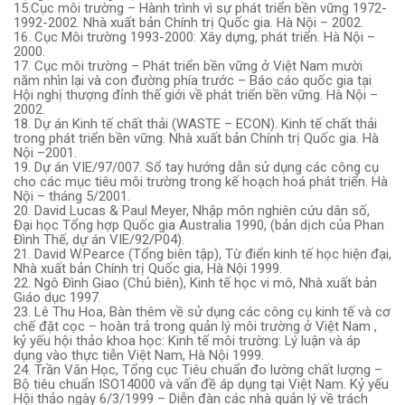
15.Cục môi trường – Hành trình vì sự phát triển bền vững 1972-
1992-2002. Nhà xuất bản Chính trị Quốc gia. Hà Nội – 2002.
16. Cục Môi trường 1993-2000: Xây dựng, phát triển. Hà Nội –
2000.
17. Cục môi trường – Phát triển bền vững ở Việt Nam mười
năm nhìn lại và con đường phía trước – Báo cáo quốc gia tại
Hội nghị thượng đỉnh thế giới về phát triển bền vững. Hà Nội –
2002.
18. Dự án Kinh tế chất thải (WASTE – ECON). Kinh tế chất thải
trong phát triển bền vững. Nhà xuất bản Chính trị Quốc gia. Hà
Nội –2001.
19. Dự án VIE/97/007. Sổ tay hướng dẫn sử dụng các công cụ
cho các mục tiêu môi trường trong kế hoạch hoá phát triển. Hà
Nội – tháng 5/2001.
20. David Lucas & Paul Meyer, Nhập môn nghiên cứu dân số,
Đại học Tổng hợp Quốc gia Australia 1990, (bản dịch của Phan
Đình Thế, dự án VIE/92/P04).
21. David W.Pearce (Tổng biên tập), Từ điển kinh tế học hiện đại,
Nhà xuất bản Chính trị Quốc gia, Hà Nội 1999.
22. Ngô Đình Giao (Chủ biên), Kinh tế học vi mô, Nhà xuất bản
Giáo dục 1997.
23. Lê Thu Hoa, Bàn thêm về sử dụng các công cụ kinh tế và cơ
chế đặt cọc – hoàn trả trong quản lý môi trường ở Việt Nam ,
kỷ yếu hội thảo khoa học: Kinh tế môi trường: Lý luận và áp
dụng vào thực tiễn Việt Nam, Hà Nội 1999.
24. Trần Văn Học, Tổng cục Tiêu chuẩn đo lường chất lượng –
Bộ tiêu chuẩn ISO14000 và vấn đề áp dụng tại Việt Nam. Kỷ yếu
Hội thảo ngày 6/3/1999 – Diễn đàn các nhà quản lý về trách