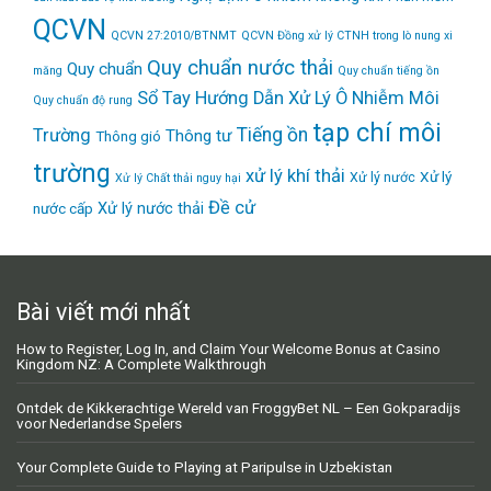
QCVN
QCVN 27:2010/BTNMT
QCVN Đồng xử lý CTNH trong lò nung xi
Quy chuẩn nước thải
Quy chuẩn
măng
Quy chuẩn tiếng ồn
Sổ Tay Hướng Dẫn Xử Lý Ô Nhiễm Môi
Quy chuẩn độ rung
tạp chí môi
Tiếng ồn
Trường
Thông tư
Thông gió
trường
xử lý khí thải
Xử lý
Xử lý nước
Xử lý Chất thải nguy hại
Đề cử
Xử lý nước thải
nước cấp
Bài viết mới nhất
How to Register, Log In, and Claim Your Welcome Bonus at Casino
Kingdom NZ: A Complete Walkthrough
Ontdek de Kikkerachtige Wereld van FroggyBet NL – Een Gokparadijs
voor Nederlandse Spelers
Your Complete Guide to Playing at Paripulse in Uzbekistan