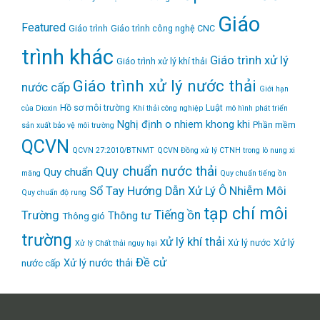
Giáo
Featured
Giáo trình
Giáo trình công nghệ CNC
trình khác
Giáo trình xử lý
Giáo trình xử lý khí thải
Giáo trình xử lý nước thải
nước cấp
Giới hạn
Hồ sơ môi trường
Luật
của Dioxin
Khí thải công nghiệp
mô hình phát triển
Nghị định
o nhiem khong khi
Phần mềm
sản xuất bảo vệ môi trường
QCVN
QCVN 27:2010/BTNMT
QCVN Đồng xử lý CTNH trong lò nung xi
Quy chuẩn nước thải
Quy chuẩn
măng
Quy chuẩn tiếng ồn
Sổ Tay Hướng Dẫn Xử Lý Ô Nhiễm Môi
Quy chuẩn độ rung
tạp chí môi
Tiếng ồn
Trường
Thông tư
Thông gió
trường
xử lý khí thải
Xử lý
Xử lý nước
Xử lý Chất thải nguy hại
Đề cử
Xử lý nước thải
nước cấp