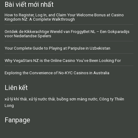
Bài viết mới nhất
How to Register, Log In, and Claim Your Welcome Bonus at Casino
Kingdom NZ: A Complete Walkthrough
Ontdek de Kikkerachtige Wereld van FroggyBet NL – Een Gokparadijs
voor Nederlandse Spelers
Your Complete Guide to Playing at Paripulse in Uzbekistan
Why VegaStars NZ is the Online Casino You’ve Been Looking For
Exploring the Convenience of No-KYC Casinos in Australia
Liên kết
xử lý khí thải
,
xử lý nước thải
,
buồng sơn màng nước
,
Công ty Thiên
Long
Fanpage