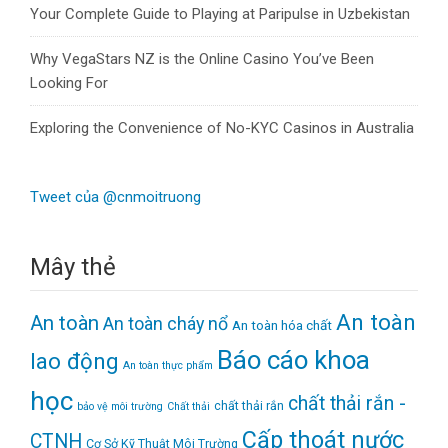
Your Complete Guide to Playing at Paripulse in Uzbekistan
Why VegaStars NZ is the Online Casino You’ve Been
Looking For
Exploring the Convenience of No-KYC Casinos in Australia
Tweet của @cnmoitruong
Mây thẻ
An toàn
An toàn
An toàn cháy nổ
An toàn hóa chất
Báo cáo khoa
lao động
An toàn thực phẩm
học
chất thải rắn -
chất thải rắn
bảo vệ môi trường
Chất thải
Cấp thoát nước
CTNH
Cơ Sở Kỹ Thuật Môi Trường