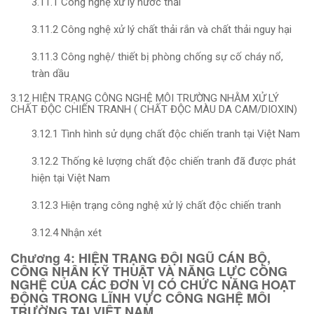
3.11.1 Công nghệ xử lý nước thải
3.11.2 Công nghệ xử lý chất thải rắn và chất thải nguy hại
3.11.3 Công nghệ/ thiết bị phòng chống sự cố cháy nổ,
tràn dầu
3.12 HIỆN TRẠNG CÔNG NGHỆ MÔI TRƯỜNG NHẰM XỬ LÝ
CHẤT ĐỘC CHIẾN TRANH ( CHẤT ĐỘC MÀU DA CAM/DIOXIN)
3.12.1 Tình hình sử dụng chất độc chiến tranh tại Việt Nam
3.12.2 Thống kê lượng chất độc chiến tranh đã được phát
hiện tại Việt Nam
3.12.3 Hiện trạng công nghệ xử lý chất độc chiến tranh
3.12.4 Nhận xét
Chương 4: HIỆN TRẠNG ĐỘI NGŨ CÁN BỘ,
CÔNG NHÂN KỸ THUẬT VÀ NĂNG LỰC CÔNG
NGHỆ CỦA CÁC ĐƠN VỊ CÓ CHỨC NĂNG
HOẠT
ĐỘNG TRONG LĨNH VỰC CÔNG NGHỆ MÔI
TRƯỜNG TẠI VIỆT NAM