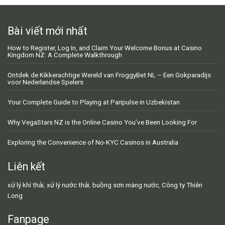
Bài viết mới nhất
How to Register, Log In, and Claim Your Welcome Bonus at Casino
Kingdom NZ: A Complete Walkthrough
Ontdek de Kikkerachtige Wereld van FroggyBet NL – Een Gokparadijs
voor Nederlandse Spelers
Your Complete Guide to Playing at Paripulse in Uzbekistan
Why VegaStars NZ is the Online Casino You’ve Been Looking For
Exploring the Convenience of No-KYC Casinos in Australia
Liên kết
xử lý khí thải
,
xử lý nước thải
,
buồng sơn màng nước
,
Công ty Thiên
Long
Fanpage