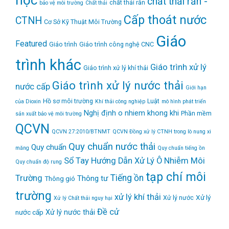
học
chất thải rắn -
chất thải rắn
bảo vệ môi trường
Chất thải
Cấp thoát nước
CTNH
Cơ Sở Kỹ Thuật Môi Trường
Giáo
Featured
Giáo trình
Giáo trình công nghệ CNC
trình khác
Giáo trình xử lý
Giáo trình xử lý khí thải
Giáo trình xử lý nước thải
nước cấp
Giới hạn
Hồ sơ môi trường
Luật
của Dioxin
Khí thải công nghiệp
mô hình phát triển
Nghị định
o nhiem khong khi
Phần mềm
sản xuất bảo vệ môi trường
QCVN
QCVN 27:2010/BTNMT
QCVN Đồng xử lý CTNH trong lò nung xi
Quy chuẩn nước thải
Quy chuẩn
măng
Quy chuẩn tiếng ồn
Sổ Tay Hướng Dẫn Xử Lý Ô Nhiễm Môi
Quy chuẩn độ rung
tạp chí môi
Tiếng ồn
Trường
Thông tư
Thông gió
trường
xử lý khí thải
Xử lý
Xử lý nước
Xử lý Chất thải nguy hại
Đề cử
Xử lý nước thải
nước cấp