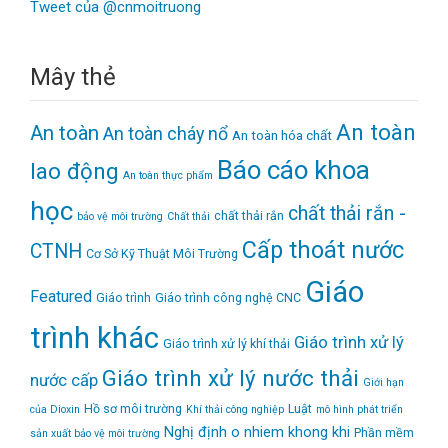
Tweet của @cnmoitruong
Mây thẻ
An toàn
An toàn
An toàn cháy nổ
An toàn hóa chất
Báo cáo khoa
lao động
An toàn thực phẩm
học
chất thải rắn -
chất thải rắn
bảo vệ môi trường
Chất thải
Cấp thoát nước
CTNH
Cơ Sở Kỹ Thuật Môi Trường
Giáo
Featured
Giáo trình
Giáo trình công nghệ CNC
trình khác
Giáo trình xử lý
Giáo trình xử lý khí thải
Giáo trình xử lý nước thải
nước cấp
Giới hạn
Hồ sơ môi trường
Luật
của Dioxin
Khí thải công nghiệp
mô hình phát triển
Nghị định
o nhiem khong khi
Phần mềm
sản xuất bảo vệ môi trường