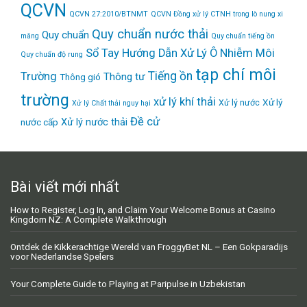
QCVN
QCVN 27:2010/BTNMT
QCVN Đồng xử lý CTNH trong lò nung xi
Quy chuẩn nước thải
Quy chuẩn
măng
Quy chuẩn tiếng ồn
Sổ Tay Hướng Dẫn Xử Lý Ô Nhiễm Môi
Quy chuẩn độ rung
tạp chí môi
Tiếng ồn
Trường
Thông tư
Thông gió
trường
xử lý khí thải
Xử lý
Xử lý nước
Xử lý Chất thải nguy hại
Đề cử
Xử lý nước thải
nước cấp
Bài viết mới nhất
How to Register, Log In, and Claim Your Welcome Bonus at Casino
Kingdom NZ: A Complete Walkthrough
Ontdek de Kikkerachtige Wereld van FroggyBet NL – Een Gokparadijs
voor Nederlandse Spelers
Your Complete Guide to Playing at Paripulse in Uzbekistan