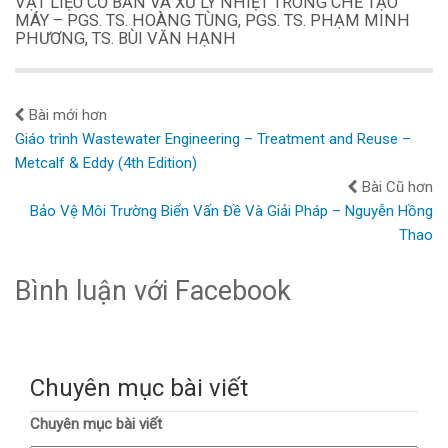
VẬT LIỆU CƠ BẢN VÀ XỬ LÝ NHIỆT TRONG CHẾ TẠO
MÁY – PGS. TS. HOÀNG TÙNG, PGS. TS. PHẠM MINH
PHƯƠNG, TS. BÙI VĂN HẠNH
Bài mới hơn
Giáo trình Wastewater Engineering – Treatment and Reuse –
Metcalf & Eddy (4th Edition)
Bài Cũ hơn
Bảo Vệ Môi Trường Biển Vấn Đề Và Giải Pháp – Nguyễn Hồng
Thao
Bình luận với Facebook
Chuyên mục bài viết
Chuyên mục bài viết